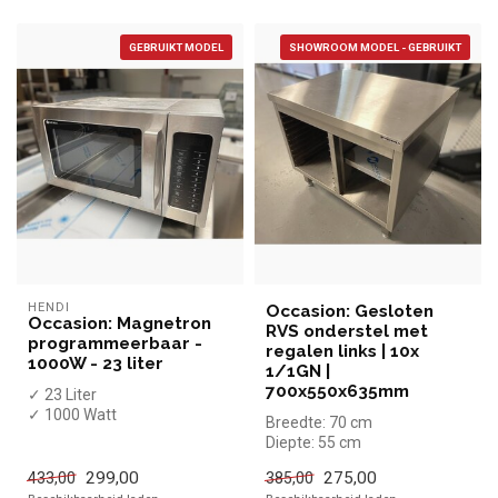
GEBRUIKT MODEL
SHOWROOM MODEL - GEBRUIKT
HENDI
Occasion: Gesloten
Occasion: Magnetron
RVS onderstel met
programmeerbaar -
regalen links | 10x
1000W - 23 liter
1/1GN |
700x550x635mm
✓ 23 Liter
✓ 1000 Watt
Breedte: 70 cm
✓ Programmeerbaar
Diepte: 55 cm
✓ 230 Volt
Hoogte: 63,5 cm
299,00
275,00
433,00
385,00