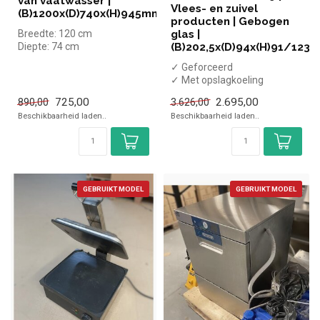
van vaatwasser |
Vlees- en zuivel
(B)1200x(D)740x(H)945mm
producten | Gebogen
Breedte: 120 cm
glas |
Diepte: 74 cm
(B)202,5x(D)94x(H)91/123,
Hoogte: 94,5 cm
✓ Geforceerd
✓ Met opslagkoeling
✓ +1 tot +5 graden
725,00
2.695,00
890,00
3.626,00
✓ Breedte 202,5 cm, diept...
Beschikbaarheid laden..
Beschikbaarheid laden..
GEBRUIKT MODEL
GEBRUIKT MODEL