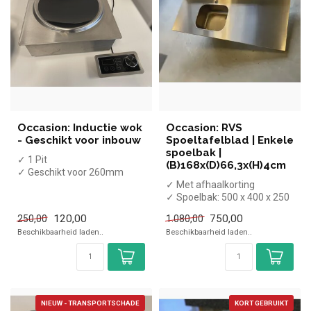
Occasion: Inductie wok
Occasion: RVS
- Geschikt voor inbouw
Spoeltafelblad | Enkele
spoelbak |
✓ 1 Pit
(B)168x(D)66,3x(H)4cm
✓ Geschikt voor 260mm
diameter pannen
✓ Met afhaalkorting
✓ Tafelmodel
✓ Spoelbak: 500 x 400 x 250
✓ 3,5 kW
mm
120,00
750,00
250,00
1.080,00
✓ 230 Vo...
✓ Diameter kraangat: 32
Beschikbaarheid laden..
Beschikbaarheid laden..
mm
...
NIEUW - TRANSPORTSCHADE
KORT GEBRUIKT