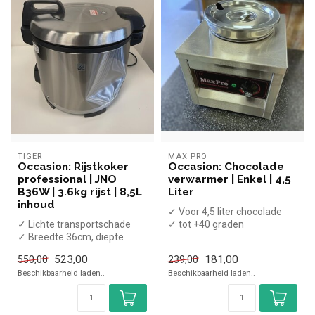
TIGER
MAX PRO
Occasion: Rijstkoker
Occasion: Chocolade
professional | JNO
verwarmer | Enkel | 4,5
B36W | 3.6kg rijst | 8,5L
Liter
inhoud
✓ Voor 4,5 liter chocolade
✓ Lichte transportschade
✓ tot +40 graden
✓ Breedte 36cm, diepte
✓ Tafelmodel
42,6cm, hoogte 38,3cm
✓ 230 Volt, 250 Watt
523,00
181,00
550,00
239,00
✓ 230 Vo...
Beschikbaarheid laden..
Beschikbaarheid laden..