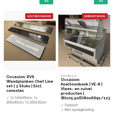
LICHT BESCHADIGD
GEBRUIKT MODEL
DOCRILUC
Occasion: RVS
Occasion:
Wandplanken Chef Line
Koeltoonbank | VE-8 |
set | 3 Stuks | Excl.
Vlees- en zuivel
consoles
producten |
✓ 1x 160x40cm, 1x
(B)105,5x(D)80x(H)91/123,
200x40cm, 1x 200x30cm
✓ Statisch
x Exclusief consoles
✓ Met opslagkoeling