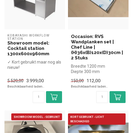
KOBAYASHI WORKFLOW 
Occasion: RVS
STATION
Wandplanken set |
Showroom model:
Chef Line |
Cocktail station
(H)36x(B)120x(D)30cm |
1300x600x960mm
2 Stuks
✓ Kort gebruikt maar nog als
Breedte 1200 mm
nieuw!
Diepte 300 mm
Hoogte 36 mm
3.999,00
112,00
5.520,00
150,00
Beschikbaarheid laden..
Beschikbaarheid laden..
SHOWROOM MODEL - GEBRUIKT
KORT GEBRUIKT - LICHT
BESCHADIGD