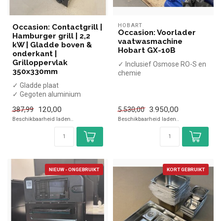
HOBART
Occasion: Contactgrill |
Occasion: Voorlader
Hamburger grill | 2,2
vaatwasmachine
kW | Gladde boven &
Hobart GX-10B
onderkant |
Grilloppervlak
✓ Inclusief Osmose RO-S en
350x330mm
chemie
✓ Voor 50x50cm korven
✓ Gladde plaat
(niet inbegrepen)
✓ Gegoten aluminium
✓ In...
✓ Enkele plaat
120,00
3.950,00
387,99
5.530,00
✓ 2,2 kW
Beschikbaarheid laden..
Beschikbaarheid laden..
NIEUW - ONGEBRUIKT
KORT GEBRUIKT