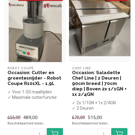
ROBOT COUPE
CHEF LINE
Occasion: Cutter en
Occasion: Saladette
groentesnijder - Robot
Chef Line | 2 Deuren |
Coupe R101XL - 1,9L
90cm breed | 70cm
diep | Boven 2x 1/1GN +
✓ Voor 1-50 maaltijden
1x 2/4GN
✓ Maximale cutterfunctie:
0,8kg
✓ 2x 1/1GN + 1x 2/4GN
✓ Groentesnijder per uu...
✓ 2 Deuren
✓ +2 tot +8 graden
489,00
515,00
655,00
670,00
✓ Statisch geventileerd
Beschikbaarheid laden..
Beschikbaarheid laden..
...