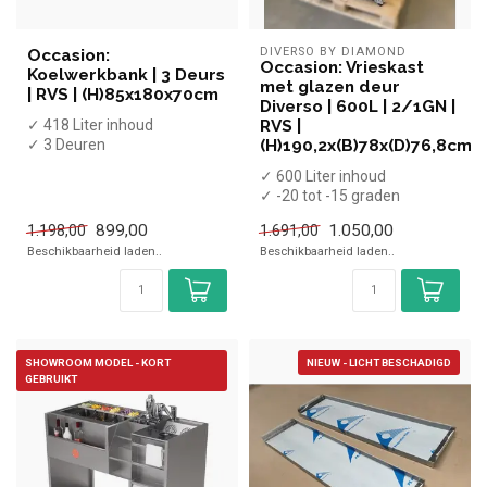
DIVERSO BY DIAMOND
Occasion:
Occasion: Vrieskast
Koelwerkbank | 3 Deurs
met glazen deur
| RVS | (H)85x180x70cm
Diverso | 600L | 2/1GN |
✓ 418 Liter inhoud
RVS |
✓ 3 Deuren
(H)190,2x(B)78x(D)76,8cm
✓ 0 tot +8 graden
✓ 600 Liter inhoud
✓ Geforceerd
✓ -20 tot -15 graden
✓ Breedte 180 c...
✓ Statisch
899,00
1.050,00
1.198,00
1.691,00
✓ Breedte 78 cm, diepte 76...
Beschikbaarheid laden..
Beschikbaarheid laden..
SHOWROOM MODEL - KORT
NIEUW - LICHT BESCHADIGD
GEBRUIKT