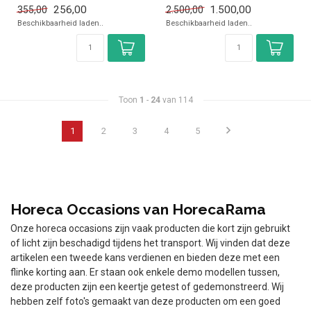
✓ +1 tot +5 graden
256,00
1.500,00
355,00
2.500,00
✓ Breedte 105,5 cm, diepte
Beschikbaarheid laden..
Beschikbaarheid laden..
...
Toon
1
-
24
van 114
1
2
3
4
5
Horeca Occasions van HorecaRama
Onze horeca occasions zijn vaak producten die kort zijn gebruikt
of licht zijn beschadigd tijdens het transport. Wij vinden dat deze
artikelen een tweede kans verdienen en bieden deze met een
flinke korting aan. Er staan ook enkele demo modellen tussen,
deze producten zijn een keertje getest of gedemonstreerd. Wij
hebben zelf foto's gemaakt van deze producten om een goed