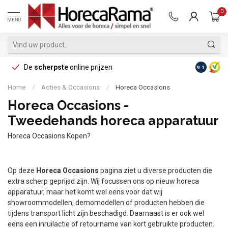
0
MENU
De
scherpste
online prijzen
Op reke
9.1
Home
/
Acties & Occasions
/
Horeca Occasions
Horeca Occasions -
Tweedehands horeca apparatuur
Horeca Occasions Kopen?
Op deze
Horeca Occasions
pagina ziet u diverse producten die
extra scherp geprijsd zijn. Wij focussen ons op nieuw horeca
apparatuur, maar het komt wel eens voor dat wij
showroommodellen, demomodellen of producten hebben die
tijdens transport licht zijn beschadigd. Daarnaast is er ook wel
eens een inruilactie of retourname van kort gebruikte producten.