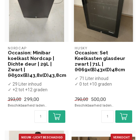
NORDCAP
HUSKY
Occasion: Minibar
Occasion: Set
koelkast Nordcap |
Koelkasten glasdeur
Dichte deur | 29L |
zwart | 71L |
Zwart |
(H)69x(B)43x(D)48cm
(H)50x(B)43,8x(D)43,8cm
✓ 71 Liter inhoud
✓ 29 Liter inhoud
✓ 0 tot +10 graden
✓ +2 tot +12 graden
✓ Statisch
✓ Statisch
✓ Breedte 43 cm, diepte 48
299,00
500,00
393,00
790,00
✓ Breedte 43,8 cm, diepte
cm...
Beschikbaarheid laden..
Beschikbaarheid laden..
43...
NIEUW - LICHT BESCHADIGD
VERKOCHT