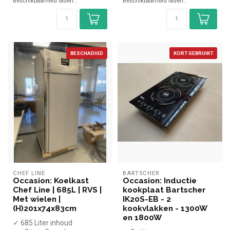
Beschikbaarheid laden..
Beschikbaarheid laden..
BESCHADIGD
KORT GEBRUIKT
CHEF LINE
BARTSCHER
Occasion: Koelkast
Occasion: Inductie
Chef Line | 685L | RVS |
kookplaat Bartscher
Met wielen |
IK20S-EB - 2
(H)201x74x83cm
kookvlakken - 1300W
en 1800W
✓ 685 Liter inhoud