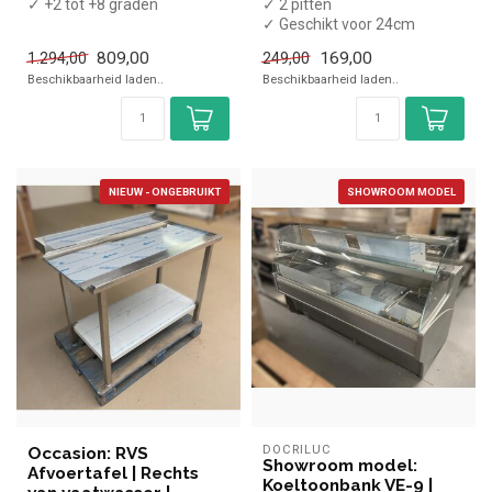
✓ +2 tot +8 graden
✓ 2 pitten
✓ Geforceerd
✓ Geschikt voor 24cm
✓ Breedte 74 cm, diepte 83...
diameter pannen
809,00
169,00
1.294,00
249,00
✓ Tafelmodel
Beschikbaarheid laden..
Beschikbaarheid laden..
✓ 3 kW
✓ 230 Vo...
NIEUW - ONGEBRUIKT
SHOWROOM MODEL
DOCRILUC
Occasion: RVS
Showroom model:
Afvoertafel | Rechts
Koeltoonbank VE-9 |