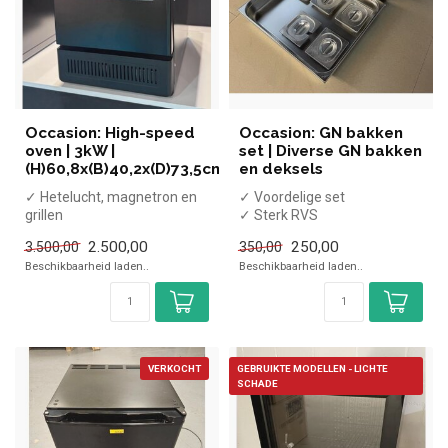
Occasion: High-speed
Occasion: GN bakken
oven | 3kW |
set | Diverse GN bakken
(H)60,8x(B)40,2x(D)73,5cm
en deksels
✓ Hetelucht, magnetron en
✓ Voordelige set
grillen
✓ Sterk RVS
✓ Programmeerbaar
✓ Diverse GN bakken en
2.500,00
250,00
3.500,00
350,00
✓ 3 kW
deksels
Beschikbaarheid laden..
Beschikbaarheid laden..
✓ 230 Volt
VERKOCHT
GEBRUIKTE MODELLEN - LICHTE
SCHADE