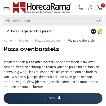
0
MENU
De
scherpste
online prijzen
Op reke
9.1
Home
/
Overig
/
Pizza accessoires
/
Pizza ovenborstels
Pizza ovenborstels
Maak met een
pizza oven borstel
de bodemsteen in uw oven
schoon. Veeg en schraap de resten van een pizza na het bakken
eenvoudig weg. Het zou zonde zijn als er resten aan de bodem
van uw pizza blijven plakken dus zal u de oven goed schoon
moeten vegen. Verwijder met gemak asdeeltjes en stookresten
met een pizzaoven borstel
Filters