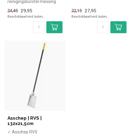
reinigingsborstel messing
✓ 132cm
✓ 93x26cm
29,95
27,95
34,45
32,15
Beschikbaarheid laden..
Beschikbaarheid laden..
Asschep | RVS |
132x21,5cm
✓ Asschep RVS