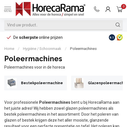
0
MENU
De
scherpste
online prijzen
Op reke
9.1
Home
/
Hygiëne / Schoonmaak
/
Poleermachines
Poleermachines
Poleermachines voor in de horeca
Bestekpoleermachine
Glazenpoleermachi
Voor professionele
Poleermachines
bent u bij HorecaRama aan
het juiste adres! Wij hebben zowel glazen poleermachines als
bestek poleermachines in het assortiment. Door het poleren van
glazen of bestek krijgen deze het aller mooiste, glanzende
resultaat voor een perfecte presentatie op tafel. Het poleren kan