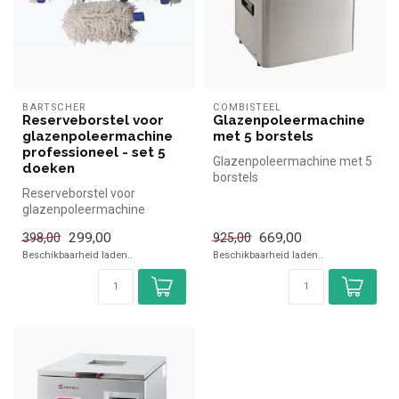
BARTSCHER
COMBISTEEL
Reserveborstel voor
Glazenpoleermachine
glazenpoleermachine
met 5 borstels
professioneel - set 5
Glazenpoleermachine met 5
doeken
borstels
Reserveborstel voor
glazenpoleermachine
professioneel - set 5 doeken
299,00
669,00
398,00
925,00
|Bartscher ...
Beschikbaarheid laden..
Beschikbaarheid laden..