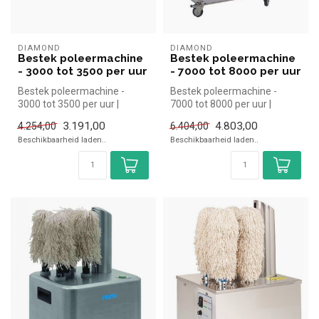
DIAMOND
DIAMOND
Bestek poleermachine
Bestek poleermachine
- 3000 tot 3500 per uur
- 7000 tot 8000 per uur
Bestek poleermachine -
Bestek poleermachine -
3000 tot 3500 per uur |
7000 tot 8000 per uur |
Diamond simpel en snel
Diamond simpel en snel
3.191,00
4.803,00
4.254,00
6.404,00
kopen voor...
kopen voor...
Beschikbaarheid laden..
Beschikbaarheid laden..