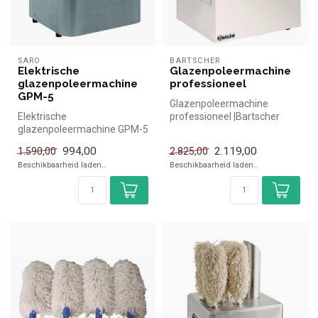
SARO
BARTSCHER
Elektrische
Glazenpoleermachine
glazenpoleermachine
professioneel
GPM-5
Glazenpoleermachine
Elektrische
professioneel |Bartscher
glazenpoleermachine GPM-5
simpel en snel kopen voor in
| simpel en snel kopen voor in
de hor...
994,00
2.119,00
1.590,00
2.825,00
de horeca. ...
Beschikbaarheid laden..
Beschikbaarheid laden..