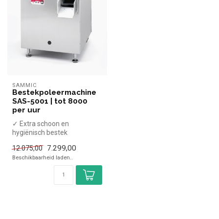
SAMMIC
Bestekpoleermachine
SAS-5001 | tot 8000
per uur
✓ Extra schoon en
hygiënisch bestek
✓ Automatisch en
7.299,00
12.075,00
tijdbesparend
Beschikbaarheid laden..
✓ Hoge capa...