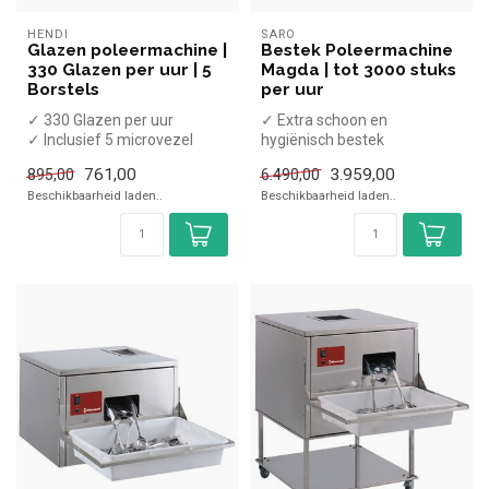
HENDI
SARO
Glazen poleermachine |
Bestek Poleermachine
330 Glazen per uur | 5
Magda | tot 3000 stuks
Borstels
per uur
✓ 330 Glazen per uur
✓ Extra schoon en
✓ Inclusief 5 microvezel
hygiënisch bestek
borstels
✓ Automatisch en
761,00
3.959,00
895,00
6.490,00
✓ Breedte 30,5 cm, diep...
tijdbesparend
Beschikbaarheid laden..
Beschikbaarheid laden..
✓ Hoge capa...