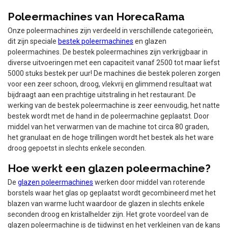
Poleermachines van HorecaRama
Onze poleermachines zijn verdeeld in verschillende categorieën,
dit zijn speciale
bestek poleermachines
en glazen
poleermachines. De bestek poleermachines zijn verkrijgbaar in
diverse uitvoeringen met een capaciteit vanaf 2500 tot maar liefst
5000 stuks bestek per uur! De machines die bestek poleren zorgen
voor een zeer schoon, droog, vlekvrij en glimmend resultaat wat
bijdraagt aan een prachtige uitstraling in het restaurant. De
werking van de bestek poleermachine is zeer eenvoudig, het natte
bestek wordt met de hand in de poleermachine geplaatst. Door
middel van het verwarmen van de machine tot circa 80 graden,
het granulaat en de hoge trillingen wordt het bestek als het ware
droog gepoetst in slechts enkele seconden.
Hoe werkt een glazen poleermachine?
De
glazen poleermachines
werken door middel van roterende
borstels waar het glas op geplaatst wordt gecombineerd met het
blazen van warme lucht waardoor de glazen in slechts enkele
seconden droog en kristalhelder zijn. Het grote voordeel van de
glazen poleermachine is de tijdwinst en het verkleinen van de kans