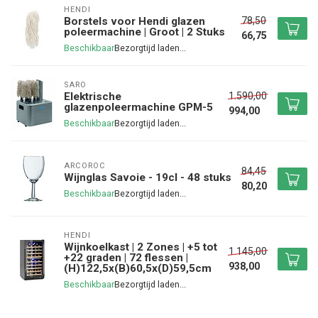
HENDI
78,50
Borstels voor Hendi glazen
poleermachine | Groot | 2 Stuks
66,75
Beschikbaar
SARO
1.590,00
Elektrische
glazenpoleermachine GPM-5
994,00
Beschikbaar
ARCOROC
84,45
Wijnglas Savoie - 19cl - 48 stuks
80,20
Beschikbaar
HENDI
Wijnkoelkast | 2 Zones | +5 tot
1.145,00
+22 graden | 72 flessen |
938,00
(H)122,5x(B)60,5x(D)59,5cm
Beschikbaar