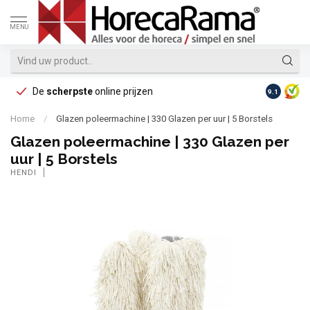
MENU
De
scherpste
online prijzen
Op reke
9.1
Home
/
Glazen poleermachine | 330 Glazen per uur | 5 Borstels
Glazen poleermachine | 330 Glazen per
uur | 5 Borstels
HENDI