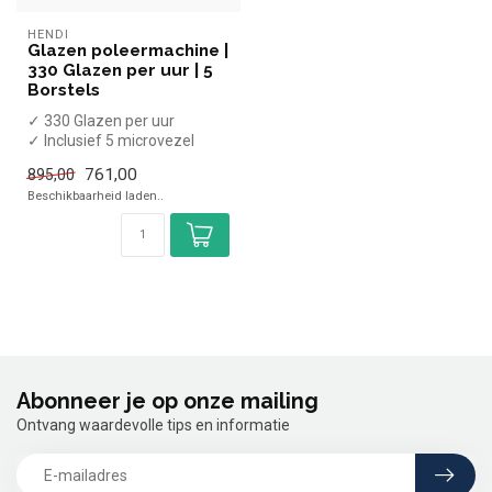
HENDI
Glazen poleermachine |
330 Glazen per uur | 5
Borstels
✓ 330 Glazen per uur
✓ Inclusief 5 microvezel
borstels
761,00
895,00
✓ Breedte 30,5 cm, diep...
Beschikbaarheid laden..
Abonneer je op onze mailing
Ontvang waardevolle tips en informatie