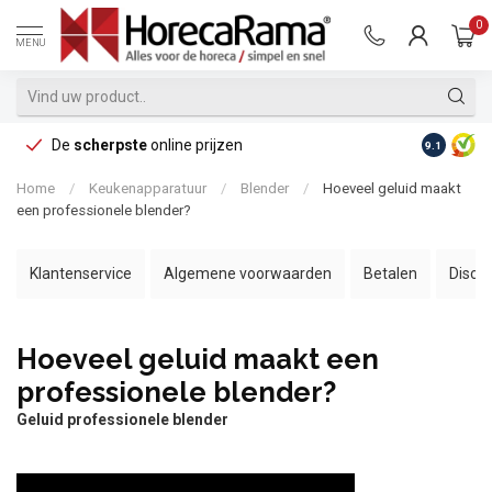
0
MENU
De
scherpste
online prijzen
Op reke
9.1
Home
/
Keukenapparatuur
/
Blender
/
Hoeveel geluid maakt
een professionele blender?
Klantenservice
Algemene voorwaarden
Betalen
Discl
Hoeveel geluid maakt een
professionele blender?
Geluid professionele blender