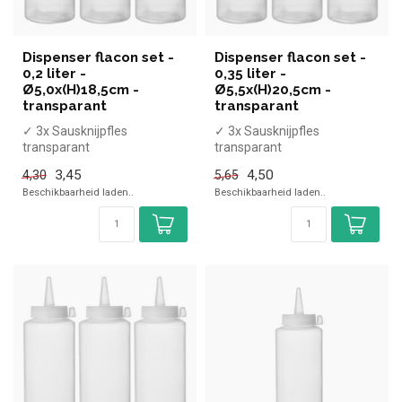
Dispenser flacon set -
Dispenser flacon set -
0,2 liter -
0,35 liter -
Ø5,0x(H)18,5cm -
Ø5,5x(H)20,5cm -
transparant
transparant
✓ 3x Sausknijpfles
✓ 3x Sausknijpfles
transparant
transparant
✓ 3x 0,2 Liter
✓ 3x 0,35 Liter
3,45
4,50
4,30
5,65
✓ (H)18,5, Diameter 5cm
✓ (H)20,5, Diameter 5,5cm
Beschikbaarheid laden..
Beschikbaarheid laden..