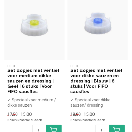
FIFO
FIFO
Set dopjes met ventiel
Set dopjes met ventiel
voor medium dikke
voor dikke sauzen en
sauzen en dressing |
dressing | Blauw | 6
Geel | 6 stuks | Voor
stuks | Voor FIFO
FIFO sausfles
sausfles
✓ Speciaal voor medium /
✓ Speciaal voor dikke
dikke sauzen
sauzen/ dressing
✓ Set van 6 stuks
✓ Set van 6 stuks
15,00
15,00
17,50
18,00
✓ Voor al onze Fifo Sa...
✓ Voor al onze FIFO S...
Beschikbaarheid laden..
Beschikbaarheid laden..