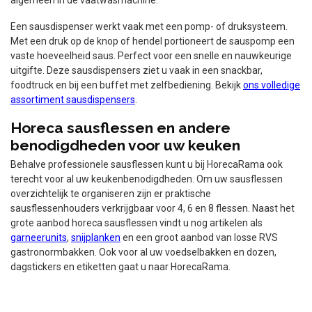
algemeen in de vaatwasmachine.
Een sausdispenser werkt vaak met een pomp- of druksysteem.
Met een druk op de knop of hendel portioneert de sauspomp een
vaste hoeveelheid saus. Perfect voor een snelle en nauwkeurige
uitgifte. Deze sausdispensers ziet u vaak in een snackbar,
foodtruck en bij een buffet met zelfbediening. Bekijk
ons volledige
assortiment sausdispensers
.
Horeca sausflessen en andere
benodigdheden voor uw keuken
Behalve professionele sausflessen kunt u bij HorecaRama ook
terecht voor al uw keukenbenodigdheden. Om uw sausflessen
overzichtelijk te organiseren zijn er praktische
sausflessenhouders verkrijgbaar voor 4, 6 en 8 flessen. Naast het
grote aanbod horeca sausflessen vindt u nog artikelen als
garneerunits
,
snijplanken
en een groot aanbod van losse RVS
gastronormbakken. Ook voor al uw voedselbakken en dozen,
dagstickers en etiketten gaat u naar HorecaRama.