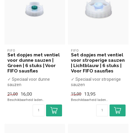
FIFO
FIFO
Set dopjes met ventiel
Set dopjes met ventiel
voor dunne sauzen |
voor stroperige sauzen
Groen | 6 stuks | Voor
| Lichtblauw | 6 stuks |
FIFO sausfles
Voor FIFO sausfles
✓ Speciaal voor dunne
✓ Speciaal voor stroperige
sauzen
sauzen
✓ Set van 6 stuks
✓ Set van 6 stuks
16,00
13,95
21,00
15,00
✓ Voor al onze FIFO
✓ Voor al onze FIFO Sausfl...
Beschikbaarheid laden..
Beschikbaarheid laden..
Sausflessen