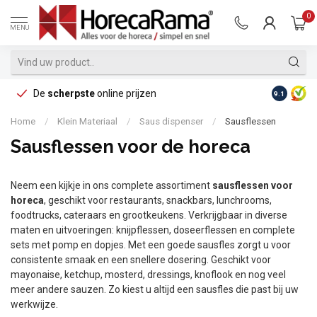
0
MENU
De
scherpste
online prijzen
Op reke
9.1
Home
/
Klein Materiaal
/
Saus dispenser
/
Sausflessen
Sausflessen voor de horeca
Neem een kijkje in ons complete assortiment
sausflessen voor
horeca
, geschikt voor restaurants, snackbars, lunchrooms,
foodtrucks, cateraars en grootkeukens. Verkrijgbaar in diverse
maten en uitvoeringen: knijpflessen, doseerflessen en complete
sets met pomp en dopjes. Met een goede sausfles zorgt u voor
consistente smaak en een snellere dosering. Geschikt voor
mayonaise, ketchup, mosterd, dressings, knoflook en nog veel
meer andere sauzen. Zo kiest u altijd een sausfles die past bij uw
werkwijze.