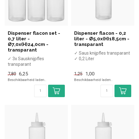
Dispenser flacon set -
Dispenser flacon - 0,2
0,7 liter -
liter - Ø5,0x(H)18,5cm -
Ø7,0x(H)24,0cm -
transparant
transparant
✓ Saus knijpfles transparant
✓ 3x Sausknijpfles
✓ 0,2 Liter
transparant
✓ (H)18,5, Diameter 5cm
✓ 3x 0,7 Liter
6,25
1,00
7,80
1,25
✓ (H)24, Diameter 7cm
Beschikbaarheid laden..
Beschikbaarheid laden..