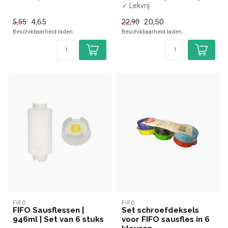
✓ 592 ml
✓ Lekvrij
✓ (H)20,6, Diameter 7 cm
✓ 946 ml inhoud
4,65
20,50
5,55
22,90
✓ (H)20,4 cm, Diameter 8,7
Beschikbaarheid laden..
Beschikbaarheid laden..
c...
FIFO
FIFO
FIFO Sausflessen |
Set schroefdeksels
946ml | Set van 6 stuks
voor FIFO sausfles in 6