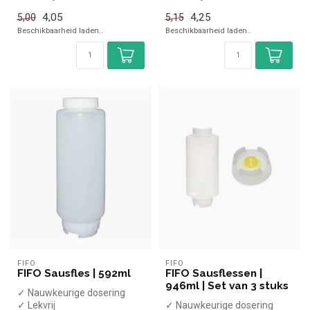
✓ 355 ml inhoud
✓ 473 ml
4,05
4,25
5,00
5,15
✓ (H)16,5, Diameter 6,2 cm
✓ (H)20,6, Diameter 6,2 cm
Beschikbaarheid laden..
Beschikbaarheid laden..
FIFO
FIFO
FIFO Sausfles | 592ml
FIFO Sausflessen |
946ml | Set van 3 stuks
✓ Nauwkeurige dosering
✓ Lekvrij
✓ Nauwkeurige dosering