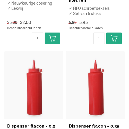
kleuren
✓ Nauwkeurige dosering
✓ Lekvrij
✓ FIFO schroefdeksels
✓ 946 ml inhoud
✓ Set van 6 stuks
✓ (H)20,4 cm, Diameter 8,7
✓ 6 kleuren
32,00
5,95
35,00
6,80
c...
✓ Voor al onze Fifo Sausf...
Beschikbaarheid laden..
Beschikbaarheid laden..
Dispenser flacon - 0,2
Dispenser flacon - 0,35