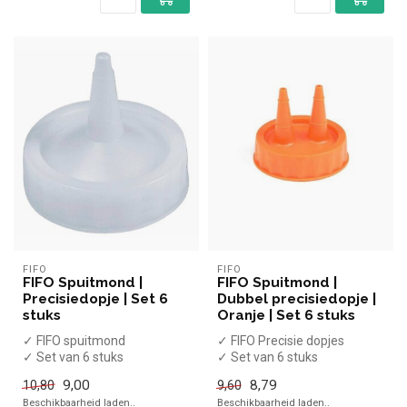
FIFO
FIFO
FIFO Spuitmond |
FIFO Spuitmond |
Precisiedopje | Set 6
Dubbel precisiedopje |
stuks
Oranje | Set 6 stuks
✓ FIFO spuitmond
✓ FIFO Precisie dopjes
✓ Set van 6 stuks
✓ Set van 6 stuks
✓ Voor al onze Fifo
✓ Voor al onze Fifo
9,00
8,79
10,80
9,60
Sausflessen
Sausflessen
Beschikbaarheid laden..
Beschikbaarheid laden..