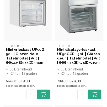
TEFCOLD
TEFCOLD
Mini vrieskast UF50G |
Mini displayvrieskast
50L | Glazen deur |
UF50GCP | 50L | Glazen
Tafelmodel | Wit |
deur | Tafelmodel | Wit
(H)52x(B)57x(D)53cm
| (H)65,7x(B)57x(D)53cm
✓ 50 Liter inhoud
✓ 50 Liter inhoud
✓ -24 tot -12 graden
✓ -24 tot -12 graden
✓ Statisch
✓ Statisch
519,00
628,00
611,00
739,00
✓ Breedte 57 cm, diepte 53
✓ Breedte 57 cm, diepte 53
Beschikbaarheid laden..
Beschikbaarheid laden..
...
...