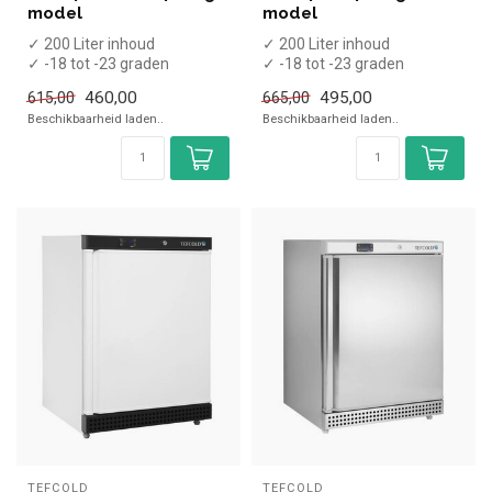
model
model
✓ 200 Liter inhoud
✓ 200 Liter inhoud
✓ -18 tot -23 graden
✓ -18 tot -23 graden
✓ Statisch
✓ Statisch
460,00
495,00
615,00
665,00
✓ Breedte 60 cm, diepte 63...
✓ Breedte 60 cm, diepte 63...
Beschikbaarheid laden..
Beschikbaarheid laden..
TEFCOLD
TEFCOLD