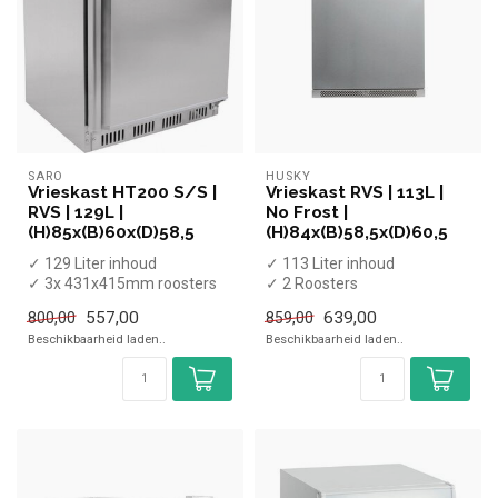
SARO
HUSKY
Vrieskast HT200 S/S |
Vrieskast RVS | 113L |
RVS | 129L |
No Frost |
(H)85x(B)60x(D)58,5
(H)84x(B)58,5x(D)60,5
✓ 129 Liter inhoud
✓ 113 Liter inhoud
✓ 3x 431x415mm roosters
✓ 2 Roosters
✓ -25 tot -10 graden
✓ -22 tot -18 graden
557,00
639,00
800,00
859,00
✓ Statisch
✓ Statisch
Beschikbaarheid laden..
Beschikbaarheid laden..
✓...
✓ Breedte 58...