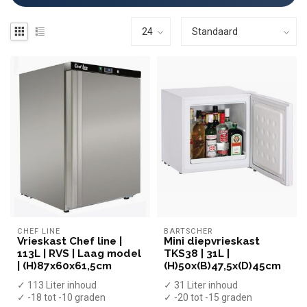
CHEF LINE
BARTSCHER
Vrieskast Chef line |
Mini diepvrieskast
113L | RVS | Laag model
TKS38 | 31L |
| (H)87x60x61,5cm
(H)50x(B)47,5x(D)45cm
✓ 113 Liter inhoud
✓ 31 Liter inhoud
✓ -18 tot -10 graden
✓ -20 tot -15 graden