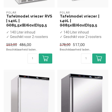
POLAR
POLAR
Tafelmodel vriezer RVS
Tafelmodel vriezer |
| 140L |
140L |
(H)85,5x(B)60x(D)59,5
(H)85x(B)60x(D)59,5
✓ 140 Liter inhoud
✓ 140 Liter inhoud
✓ Geschikt voor 2 roosters
✓ Geschikt voor 2 roosters
✓ -25 tot -10 graden
✓ -25 tot -10 graden
486,00
517,00
553,00
578,00
✓ Statisch...
✓ Statisch...
Beschikbaarheid laden..
Beschikbaarheid laden..