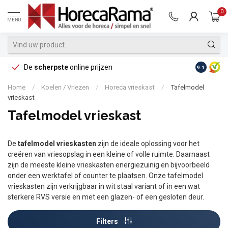
0
MENU
De
scherpste
online prijzen
Op reke
9.1
Home
/
Koelen / Vriezen
/
Horeca vrieskast
/
Tafelmodel
vrieskast
Tafelmodel vrieskast
De
tafelmodel vrieskasten
zijn de ideale oplossing voor het
creëren van vriesopslag in een kleine of volle ruimte. Daarnaast
zijn de meeste kleine vrieskasten energiezuinig en bijvoorbeeld
onder een werktafel of counter te plaatsen. Onze tafelmodel
vrieskasten zijn verkrijgbaar in wit staal variant of in een wat
sterkere RVS versie en met een glazen- of een gesloten deur.
Filters