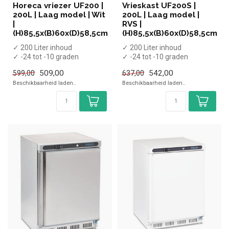
Horeca vriezer UF200 |
Vrieskast UF200S |
200L | Laag model | Wit
200L | Laag model |
|
RVS |
(H)85,5x(B)60x(D)58,5cm
(H)85,5x(B)60x(D)58,5cm
✓ 200 Liter inhoud
✓ 200 Liter inhoud
✓ -24 tot -10 graden
✓ -24 tot -10 graden
✓ Statisch
✓ Statisch
509,00
542,00
599,00
637,00
✓ Breedte 60 cm, diepte 58...
✓ Breedte 60 cm, diepte 58...
Beschikbaarheid laden..
Beschikbaarheid laden..