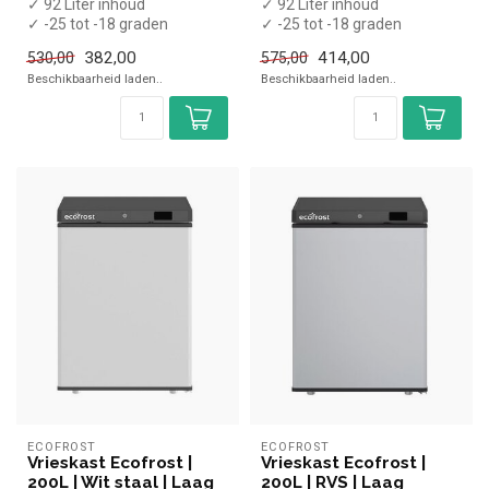
✓ 92 Liter inhoud
✓ 92 Liter inhoud
✓ -25 tot -18 graden
✓ -25 tot -18 graden
✓ Statisch
✓ Statisch
382,00
414,00
530,00
575,00
✓ Breedte 60 cm, diepte
✓ Breedte 60 cm, diepte
Beschikbaarheid laden..
Beschikbaarheid laden..
58,...
58,...
ECOFROST
ECOFROST
Vrieskast Ecofrost |
Vrieskast Ecofrost |
200L | Wit staal | Laag
200L | RVS | Laag