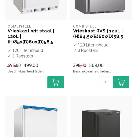
COMBISTEEL
COMBISTEEL
Vrieskast wit staal |
Vrieskast RVS | 120L |
120L |
(H)84,5x(B)60x(D)58,5
(H)85x(B)60x(D)58,5
✓ 120 Liter inhoud
✓ 120 Liter inhoud
✓ 3 Roosters
✓ 3 Roosters
✓ -22 tot -18 graden
✓ -22 tot -18 graden
✓ Statisch
499,00
569,00
695,00
790,00
✓ Statisch
✓ Breedte 60...
Beschikbaarheid laden..
Beschikbaarheid laden..
✓ Breedte 60...