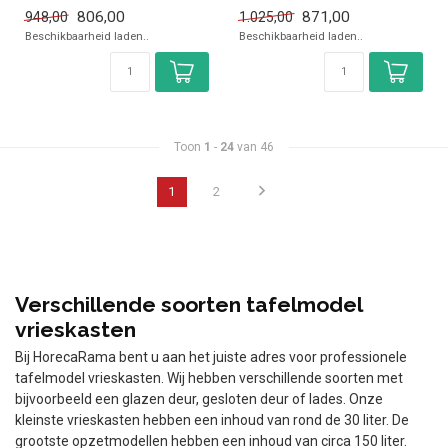
✓ Breedte 61 cm, diepte 55...
✓ Statisch
806,00
871,00
948,00
1.025,00
✓ Breedte 60 cm, diepte 58...
Beschikbaarheid laden..
Beschikbaarheid laden..
Toon
1
-
24
van 46
1
2
Verschillende soorten tafelmodel
vrieskasten
Bij HorecaRama bent u aan het juiste adres voor professionele
tafelmodel vrieskasten. Wij hebben verschillende soorten met
bijvoorbeeld een glazen deur, gesloten deur of lades. Onze
kleinste vrieskasten hebben een inhoud van rond de 30 liter. De
grootste opzetmodellen hebben een inhoud van circa 150 liter.