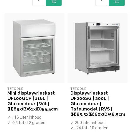
TEFCOLD
TEFCOLD
Mini displayvrieskast
Displayvrieskast
UF100GCP | 116L |
UF200SG | 200L |
Glazen deur | Wit |
Glazen deur |
(H)89x(B)61x(D)55,5cm
Tafelmodel | RVS |
(H)85,5x(B)60x(D)58,5cm
✓ 116 Liter inhoud
✓ -24 tot -12 graden
✓ 200 Liter inhoud
✓ Statisch
✓ -24 tot -10 graden