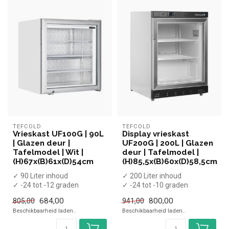
TEFCOLD
TEFCOLD
Vrieskast UF100G | 90L
Display vrieskast
| Glazen deur |
UF200G | 200L | Glazen
Tafelmodel | Wit |
deur | Tafelmodel |
(H)67x(B)61x(D)54cm
(H)85,5x(B)60x(D)58,5cm
✓ 90 Liter inhoud
✓ 200 Liter inhoud
✓ -24 tot -12 graden
✓ -24 tot -10 graden
✓ Statisch
✓ Statisch
684,00
800,00
805,00
941,00
✓ Breedte 61 cm, diepte 54
✓ Breedte 60 cm, diepte 58...
Beschikbaarheid laden..
Beschikbaarheid laden..
...