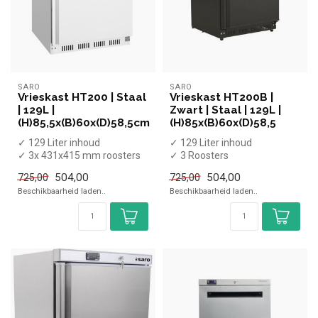
SARO
SARO
Vrieskast HT200 | Staal
Vrieskast HT200B |
| 129L |
Zwart | Staal | 129L |
(H)85,5x(B)60x(D)58,5cm
(H)85x(B)60x(D)58,5
✓ 129 Liter inhoud
✓ 129 Liter inhoud
✓ 3x 431x415 mm roosters
✓ 3 Roosters
✓ -25 tot -10 graden
✓ -25 tot -10 graden
504,00
504,00
725,00
725,00
✓ Statisch
✓ Statisch
Beschikbaarheid laden..
Beschikbaarheid laden..
...
✓ Breedte 60...