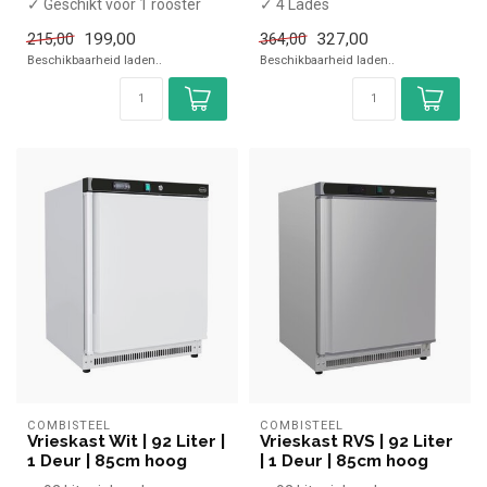
✓ Geschikt voor 1 rooster
✓ 4 Lades
✓ 0 tot -18 graden
✓ -22 tot -16 graden
199,00
327,00
215,00
364,00
✓ Statisch
✓ Statisch
Beschikbaarheid laden..
Beschikbaarheid laden..
✓ ...
✓ Breedte 55 cm,...
COMBISTEEL
COMBISTEEL
Vrieskast Wit | 92 Liter |
Vrieskast RVS | 92 Liter
1 Deur | 85cm hoog
| 1 Deur | 85cm hoog