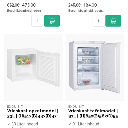
✓ Statisch geventileerd
✓ Statisch
475,00
184,00
652,00
245,00
✓ Breedte 60 ...
✓ Breedte 47,5 cm, diepte
Beschikbaarheid laden..
Beschikbaarheid laden..
4...
EXQUISIT
EXQUISIT
Vrieskast opzetmodel |
Vrieskast tafelmodel |
33L | (H)51x(B)44x(D)47
91L | (H)85x(B)58x(D)55
✓ 33 Liter inhoud
✓ 91 Liter inhoud