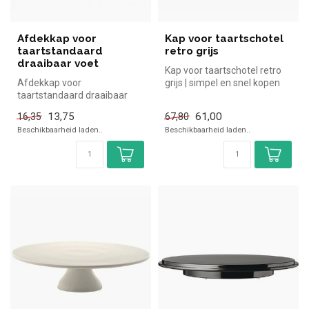
Afdekkap voor
Kap voor taartschotel
taartstandaard
retro grijs
draaibaar voet
Kap voor taartschotel retro
Afdekkap voor
grijs | simpel en snel kopen
taartstandaard draaibaar
voor in de horeca. Over...
voet | simpel en snel kopen
13,75
61,00
16,35
67,80
voor in de ho...
Beschikbaarheid laden..
Beschikbaarheid laden..