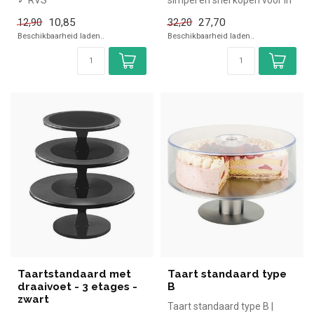
✓ RVS
simpel en snel kopen voor in
✓ 6 cm hoog
de horeca. Overzichtelijk...
10,85
27,70
12,90
32,20
Beschikbaarheid laden..
Beschikbaarheid laden..
Taartstandaard met
Taart standaard type
draaivoet - 3 etages -
B
zwart
Taart standaard type B |