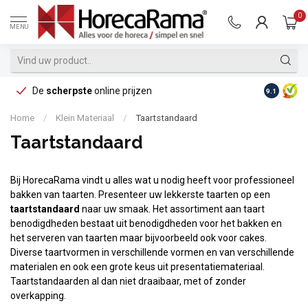
0
MENU
De
scherpste
online prijzen
Op reke
9.1
Home
/
Klein Materiaal
/
Taartstandaard
Taartstandaard
Bij HorecaRama vindt u alles wat u nodig heeft voor professioneel
bakken van taarten. Presenteer uw lekkerste taarten op een
taartstandaard
naar uw smaak. Het assortiment aan taart
benodigdheden bestaat uit benodigdheden voor het bakken en
het serveren van taarten maar bijvoorbeeld ook voor cakes.
Diverse taartvormen in verschillende vormen en van verschillende
materialen en ook een grote keus uit presentatiemateriaal.
Taartstandaarden al dan niet draaibaar, met of zonder
overkapping.