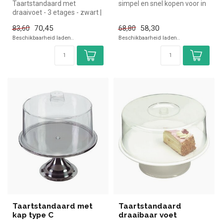
Taartstandaard met
simpel en snel kopen voor in
draaivoet - 3 etages - zwart |
de horeca. Overzichtelijk ...
simpel en snel kopen voor in
70,45
58,30
83,60
68,80
d...
Beschikbaarheid laden..
Beschikbaarheid laden..
Taartstandaard met
Taartstandaard
kap type C
draaibaar voet