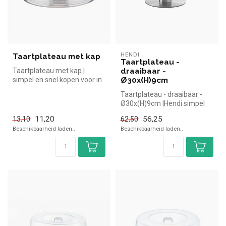
HENDI
Taartplateau met kap
Taartplateau -
Taartplateau met kap |
draaibaar -
simpel en snel kopen voor in
Ø30x(H)9cm
de horeca. Overzichtelijk be...
Taartplateau - draaibaar -
Ø30x(H)9cm |Hendi simpel
en snel kopen voor in de hor...
11,20
56,25
13,10
62,50
Beschikbaarheid laden..
Beschikbaarheid laden..