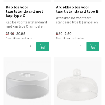
Kap los voor
Afdekkap los voor
taartstandaard met
taart standaard type B
kap type C
Afdekkap los voor taart
Kap los voor taartstandaard
standaard type B | simpel en
met kap type C | simpel en
snel kopen voor in de horec...
snel kopen voor in de hor...
30,85
7,50
35,90
8,60
Beschikbaarheid laden..
Beschikbaarheid laden..