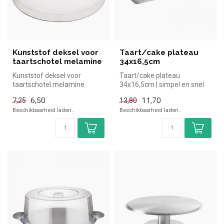
Kunststof deksel voor
Taart/cake plateau
taartschotel melamine
34x16,5cm
Kunststof deksel voor
Taart/cake plateau
taartschotel melamine
34x16,5cm | simpel en snel
simpel en snel kopen voor in
kopen voor in de horeca.
6,50
11,70
7,25
13,80
de hore...
Overzicht...
Beschikbaarheid laden..
Beschikbaarheid laden..