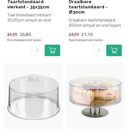
Taartstandaard
Draaibare
vierkant - 35x35cm
taartstandaard -
Ø30cm
Taartstandaard vierkant -
35x35cm simpel en snel
Draaibare taartstandaard -
kopen voor in de horeca.
Ø30cm simpel en snel kopen
Overzi...
voor in de horeca. Overzic...
26,85
21,10
31,25
24,55
Beschikbaarheid laden..
Beschikbaarheid laden..