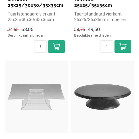
25x25/30x30/35x35cm
25x25/35x35cm
Taartstandaard vierkant -
Taartstandaard vierkant -
25x25/30x30/35x35cm
25x25/35x35cm simpel en
simpel en snel kopen voor in
snel kopen voor in de horeca.
63,05
49,50
74,55
58,75
de ho...
...
Beschikbaarheid laden..
Beschikbaarheid laden..