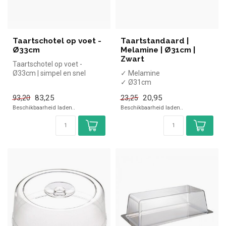
Taartschotel op voet -
Taartstandaard |
Ø33cm
Melamine | Ø31cm |
Zwart
Taartschotel op voet -
Ø33cm | simpel en snel
✓ Melamine
kopen voor in de horeca.
✓ Ø31cm
Overzicht...
83,25
20,95
93,20
23,25
Beschikbaarheid laden..
Beschikbaarheid laden..