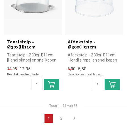
Taartstolp -
Afdekstolp -
Ø30x(H)11cm
Ø30x(H)11cm
Taartstolp - Ø30x(H)11cm
Afdekstolp - Ø30x(H)11cm
|Hendi simpel en snel kopen
|Hendi simpel en snel kopen
voor in de horeca. Overzich...
voor in de horeca. Overzich...
12,35
5,50
13,95
6,90
Beschikbaarheid laden..
Beschikbaarheid laden..
Toon
1
-
24
van 38
1
2