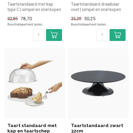
Taartstandaard met kap
Taartstandaard draaibaar
type C | simpel en snel kopen
voet | simpel en snel kopen
voor in de horeca. Overzich...
voor in de horeca. Overzich...
78,70
30,25
92,85
35,20
Beschikbaarheid laden..
Beschikbaarheid laden..
Taart standaard met
Taartstandaard zwart
kap en taartschep
32cm