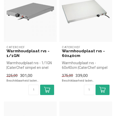
CATERCHEF
CATERCHEF
Warmhoudplaat rvs -
Warmhoudplaat rvs -
1/1GN
60x40cm
Warmhoudplaat rvs - 1/1GN
Warmhoudplaat rvs -
|CaterChef simpel en snel
60x40cm |CaterChef simpel
kopen voor in de horeca.
en snel kopen voor in de
301,00
339,00
325,00
375,00
Ove...
horeca. O...
Beschikbaarheid laden..
Beschikbaarheid laden..