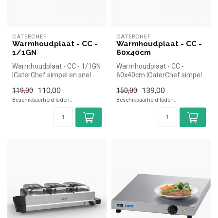
CATERCHEF
CATERCHEF
Warmhoudplaat - CC -
Warmhoudplaat - CC -
1/1GN
60x40cm
Warmhoudplaat - CC - 1/1GN
Warmhoudplaat - CC -
|CaterChef simpel en snel
60x40cm |CaterChef simpel
kopen voor in de horeca. Ov...
en snel kopen voor in de
110,00
139,00
119,00
150,00
horeca. ...
Beschikbaarheid laden..
Beschikbaarheid laden..