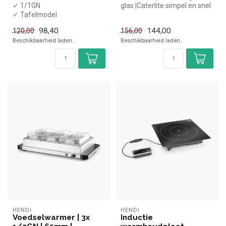
✓ 1/1GN
glas |Caterlite simpel en snel
✓ Tafelmodel
kopen voor in de horeca....
✓ Breedte 550 mm, diepte
98,40
144,00
120,00
156,00
380 mm, hoogte 25 mm
Beschikbaarheid laden..
Beschikbaarheid laden..
✓ 230 Volt...
HENDI
HENDI
Voedselwarmer | 3x
Inductie