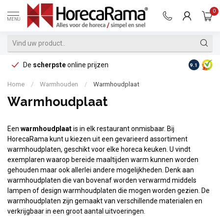
0
MENU
De
scherpste
online prijzen
Op reke
9.1
Home
/
Warmhouden
/
Warmhoudplaat
Warmhoudplaat
Een
warmhoudplaat
is in elk restaurant onmisbaar. Bij
HorecaRama kunt u kiezen uit een gevarieerd assortiment
warmhoudplaten, geschikt voor elke horeca keuken. U vindt
exemplaren waarop bereide maaltijden warm kunnen worden
gehouden maar ook allerlei andere mogelijkheden. Denk aan
warmhoudplaten die van bovenaf worden verwarmd middels
lampen of design warmhoudplaten die mogen worden gezien. De
warmhoudplaten zijn gemaakt van verschillende materialen en
verkrijgbaar in een groot aantal uitvoeringen.