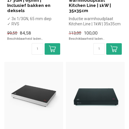
1/3GN | 65mm |
warmhoudplaat
Inclusief bakken en
Kitchen Line | 1kW |
deksels
35x35cm
✓ 3x 1/3GN, 65 mm diep
Inductie warmhoudplaat
✓ RVS
Kitchen Line | 1kW | 35x35cm
✓ Tafelmodel
84,58
100,00
99,50
113,00
✓ Hoogte 65,7 cm, breedte
Beschikbaarheid laden..
Beschikbaarheid laden..
38,1 cm, ...