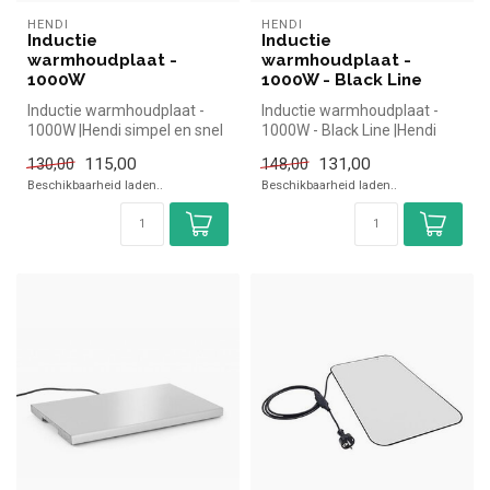
HENDI
HENDI
Inductie
Inductie
warmhoudplaat -
warmhoudplaat -
1000W
1000W - Black Line
Inductie warmhoudplaat -
Inductie warmhoudplaat -
1000W |Hendi simpel en snel
1000W - Black Line |Hendi
kopen voor in de horeca. Ov...
simpel en snel kopen voor
115,00
131,00
130,00
148,00
in...
Beschikbaarheid laden..
Beschikbaarheid laden..