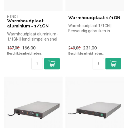
HENDI
Warmhoudplaat 1/1GN
Warmhoudplaat
aluminium - 1/1GN
Warmhoudplaat 1/1GN |
Eenvoudig gebruiken in
Warmhoudplaat aluminium -
thermoboxen | Simpel en
1/1GN |Hendi simpel en snel
snel kopen ...
kopen voor in de horeca. O...
166,00
231,00
187,00
249,00
Beschikbaarheid laden..
Beschikbaarheid laden..