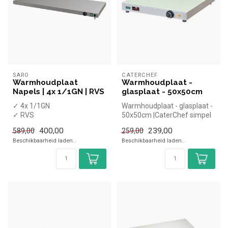
SARO
CATERCHEF
Warmhoudplaat
Warmhoudplaat -
Napels | 4x 1/1GN | RVS
glasplaat - 50x50cm
✓ 4x 1/1GN
Warmhoudplaat - glasplaat -
✓ RVS
50x50cm |CaterChef simpel
✓ Tafelmodel
en snel kopen voor in de h...
400,00
239,00
589,00
259,00
✓ Hoogte 132 cm, breedte
Beschikbaarheid laden..
Beschikbaarheid laden..
53 cm, diepte 6 cm
✓ ...