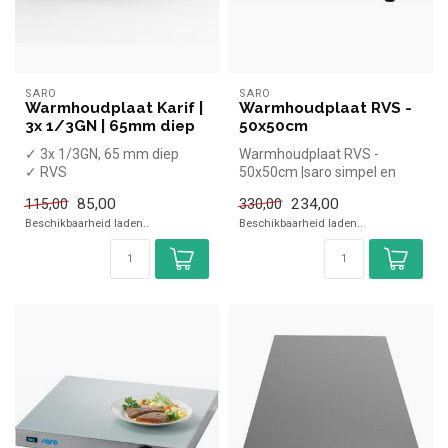
SARO
SARO
Warmhoudplaat Karif |
Warmhoudplaat RVS -
3x 1/3GN | 65mm diep
50x50cm
✓ 3x 1/3GN, 65 mm diep
Warmhoudplaat RVS -
✓ RVS
50x50cm |saro simpel en
✓ Tafelmodel
snel kopen voor in de horeca.
85,00
234,00
115,00
330,00
✓ Hoogte 65,7 cm, breedte
Overzi...
Beschikbaarheid laden..
Beschikbaarheid laden..
38,1 cm, ...