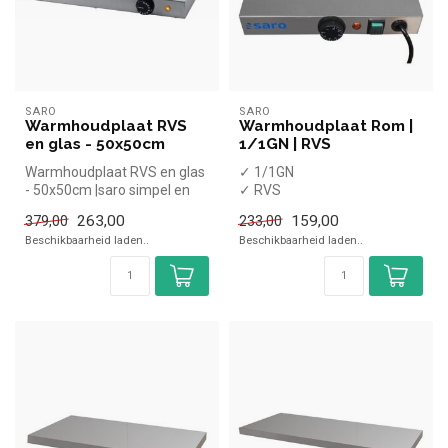
SARO
SARO
Warmhoudplaat RVS
Warmhoudplaat Rom |
en glas - 50x50cm
1/1GN | RVS
Warmhoudplaat RVS en glas
✓ 1/1GN
- 50x50cm |saro simpel en
✓ RVS
snel kopen voor in de
✓ Tafelmodel
263,00
159,00
379,00
233,00
horeca...
✓ Hoogte 33 cm, breedte 53
Beschikbaarheid laden..
Beschikbaarheid laden..
cm, diepte 6 cm
✓ 230 ...