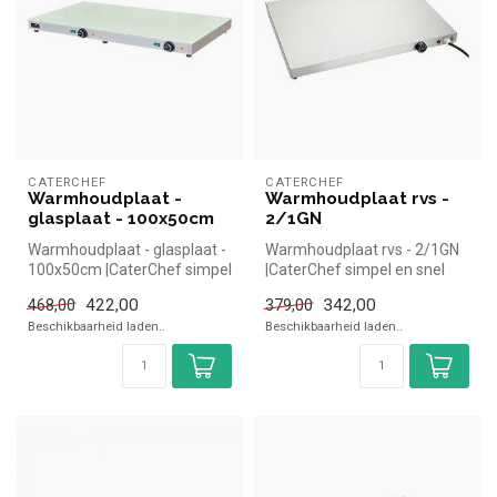
CATERCHEF
CATERCHEF
Warmhoudplaat -
Warmhoudplaat rvs -
glasplaat - 100x50cm
2/1GN
Warmhoudplaat - glasplaat -
Warmhoudplaat rvs - 2/1GN
100x50cm |CaterChef simpel
|CaterChef simpel en snel
en snel kopen voor in de ...
kopen voor in de horeca.
422,00
342,00
468,00
379,00
Ove...
Beschikbaarheid laden..
Beschikbaarheid laden..