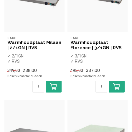
SARO
SARO
Warmhoudplaat Milaan
Warmhoudplaat
| 2/1GN | RVS
Florence | 3/1GN | RVS
✓ 2/1GN
✓ 3/1GN
✓ RVS
✓ RVS
✓ Tafelmodel
✓ Tafelmodel
238,00
337,00
349,00
495,00
✓ Hoogte 66 cm, breedte 53
✓ Hoogte 99 cm, breedte 53
Beschikbaarheid laden..
Beschikbaarheid laden..
cm, diepte 6 cm
cm, diepte 6 cm
✓ 230 ...
✓ 230 ...