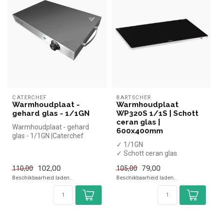
CATERCHEF
BARTSCHER
Warmhoudplaat -
Warmhoudplaat
gehard glas - 1/1GN
WP320S 1/1S | Schott
ceran glas |
Warmhoudplaat - gehard
600x400mm
glas - 1/1GN |Caterchef
simpel en snel kopen voor in
✓ 1/1GN
de h...
✓ Schott ceran glas
✓ Tafelmodel
102,00
79,00
110,00
105,00
✓ Breedte 55 cm, diepte 38
Beschikbaarheid laden..
Beschikbaarheid laden..
cm, hoogt...