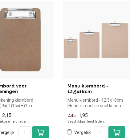
mbord voor
Menu klembord -
eningen
12,5x18cm
kening klembord
Menu klembord - 12,5x18cm
B)9x(D)15x(H)1cm
|Hendi simpel en snel kopen
voor in de horeca. Overzic...
2,15
1,95
2,45
ikbaarheid laden..
Beschikbaarheid laden..
ergelijk
Vergelijk