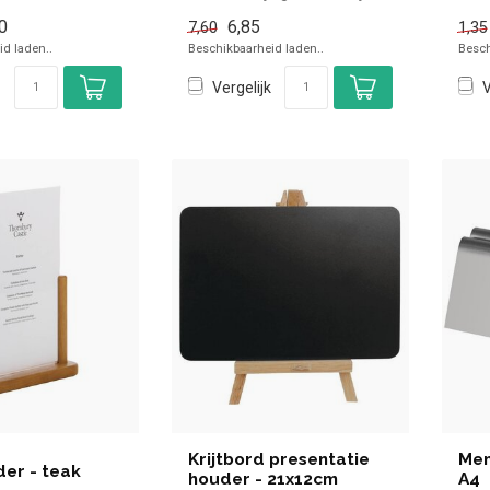
0
6,85
7,60
1,35
d laden..
Beschikbaarheid laden..
Besch
Vergelijk
V
Krijtbord presentatie
Men
er - teak
houder - 21x12cm
A4