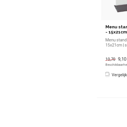
Menu sta
- 15x21cm
Menu standa
15x21cm | s
kopen voor 
Overzi...
9,10
10,70
Beschikbaarhei
Vergelijk