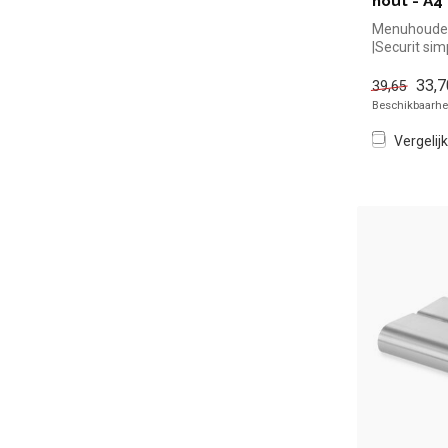
hout - A4
Menuhouder 
|Securit sim
voor in de h
33,7
39,65
Beschikbaarhei
Vergelijk