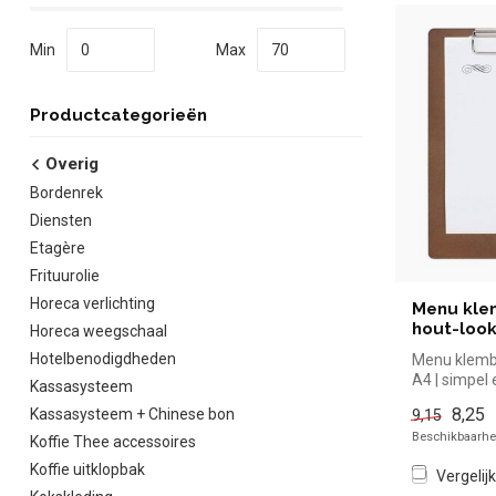
Min
Max
Productcategorieën
Overig
Bordenrek
Diensten
Etagère
Frituurolie
Horeca verlichting
Menu kle
hout-look
Horeca weegschaal
Hotelbenodigdheden
Menu klembo
A4 | simpel
Kassasysteem
voor in de h
8,25
Kassasysteem + Chinese bon
9,15
Beschikbaarhei
Koffie Thee accessoires
Koffie uitklopbak
Vergelijk