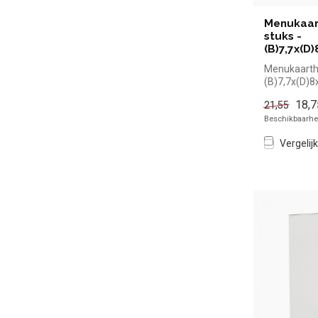
Menukaar
stuks -
(B)7,7x(D
Menukaartho
(B)7,7x(D)8
simpel en sn
18,7
21,55
Beschikbaarhei
Vergelijk