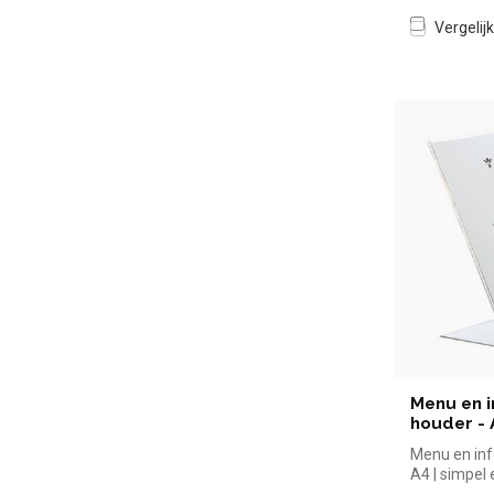
Vergelijk
Menu en i
houder - 
Menu en inf
A4 | simpel
voor in de h