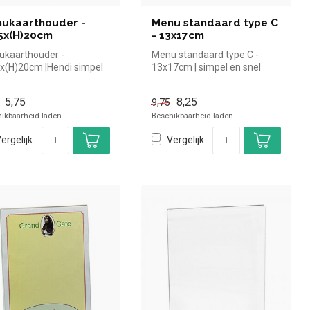
ukaarthouder -
Menu standaard type C
5x(H)20cm
- 13x17cm
kaarthouder -
Menu standaard type C -
x(H)20cm |Hendi simpel
13x17cm | simpel en snel
nel kopen voor in de
kopen voor in de horeca.
a. Ov...
Overzi...
5,75
8,25
9,75
ikbaarheid laden..
Beschikbaarheid laden..
ergelijk
Vergelijk