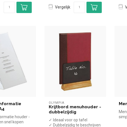
Vergelijk
V
OLYMPIA
nformatie
Men
Krijtbord menuhouder -
A4
dubbelzijdig
Menu
ormatie houder -
simp
✓ Ideaal voor op tafel
 en snel kopen
de ho
✓ Dubbelzijdig te beschrijven
oreca. Overzic...