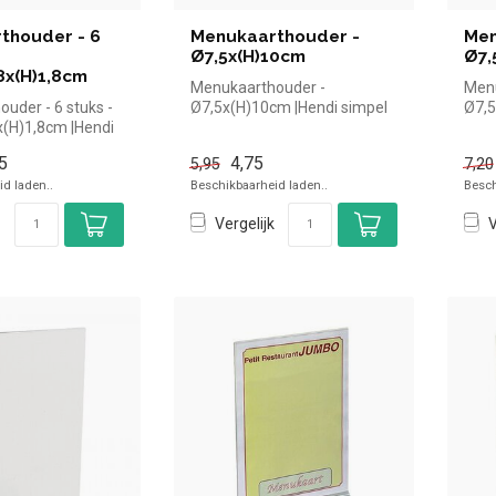
thouder - 6
Menukaarthouder -
Men
Ø7,5x(H)10cm
Ø7,
)8x(H)1,8cm
Menukaarthouder -
Menu
uder - 6 stuks -
Ø7,5x(H)10cm |Hendi simpel
Ø7,5
x(H)1,8cm |Hendi
en snel kopen voor in de
en s
el kopen voo...
horeca. Ov...
horec
5
4,75
5,95
7,20
d laden..
Beschikbaarheid laden..
Besch
Vergelijk
V