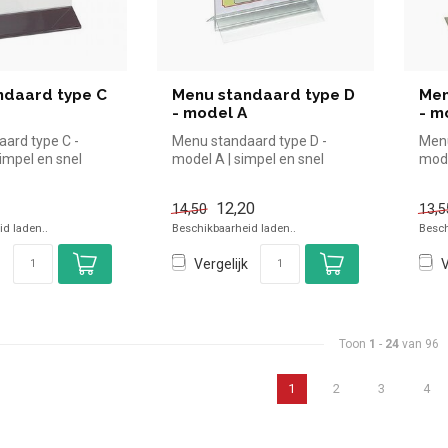
ndaard type C
Menu standaard type D
Men
- model A
- m
ard type C -
Menu standaard type D -
Menu
impel en snel
model A | simpel en snel
mode
in de horeca.
kopen voor in de horeca.
kope
Overzi...
Overz
12,20
14,50
13,5
d laden..
Beschikbaarheid laden..
Besch
Vergelijk
V
Toon
1
-
24
van 96
1
2
3
4