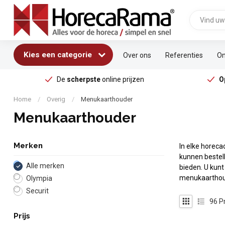
Kies een categorie
Over ons
Referenties
On
De
scherpste
online prijzen
O
Home
/
Overig
/
Menukaarthouder
Menukaarthouder
Merken
In elke horec
kunnen bestel
Alle merken
bieden. U kun
menukaarthoude
Olympia
Securit
96
P
Prijs