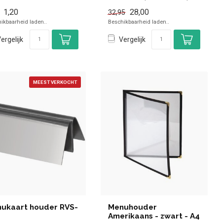
voor in de horeca. Ove...
1,20
28,00
32,95
ikbaarheid laden..
Beschikbaarheid laden..
ergelijk
Vergelijk
MEEST VERKOCHT
ukaart houder RVS-
Menuhouder
Amerikaans - zwart - A4