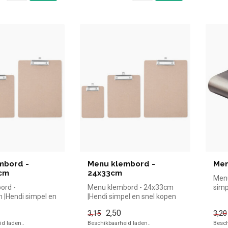
mbord -
Menu klembord -
Men
5cm
24x33cm
Menu
ord -
Menu klembord - 24x33cm
simp
 |Hendi simpel en
|Hendi simpel en snel kopen
de h
oor in de horeca.
voor in de horeca. Overzicht...
bek..
2,50
3,15
3,20
d laden..
Beschikbaarheid laden..
Besch