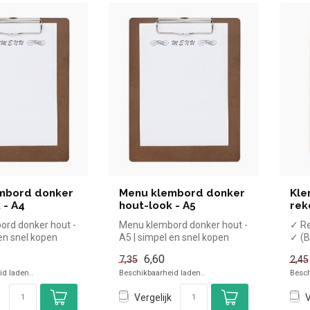
mbord donker
Menu klembord donker
Kle
 - A4
hout-look - A5
rek
rd donker hout -
Menu klembord donker hout -
✓ Re
 en snel kopen
A5 | simpel en snel kopen
✓ (
oreca. Overzic...
voor in de horeca. Overzic...
6,60
7,35
2,45
d laden..
Beschikbaarheid laden..
Besch
Vergelijk
V