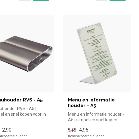
uhouder RVS - A5
Menu en informatie
houder - A5
houder RVS - A5 |
el en snel kopen voor in
Menu en informatie houder -
oreca. Overzichtelijk
A5 | simpel en snel kopen
.
voor in de horeca. Overzic...
2,90
4,95
5,55
ikbaarheid laden..
Beschikbaarheid laden..