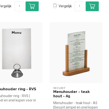
ergelijk
Vergelijk
SECURIT
uhouder ring - RVS
Menuhouder - teak
houder ring - RVS |
hout - A5
el en snel kopen voor in
Menuhouder - teak hout - A5
reca. Overzichtelijk b...
|Securit simpel en snel kopen