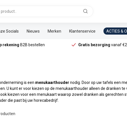
ze Socials
Nieuws
Merken
Klantenservice
ACTIES & 
p rekening
B2B bestellen
Gratis bezorging
vanaf €2
aonderneming is een
menukaarthouder
nodig. Door op uw tafels een me
len. U kunt er voor kiezen op de menukaarthouder alleen de dranken t
t ook kiezen voor een menukaart waarop zowel dranken als gerechten st
r die past bij uw horecabedrijf.
roducten