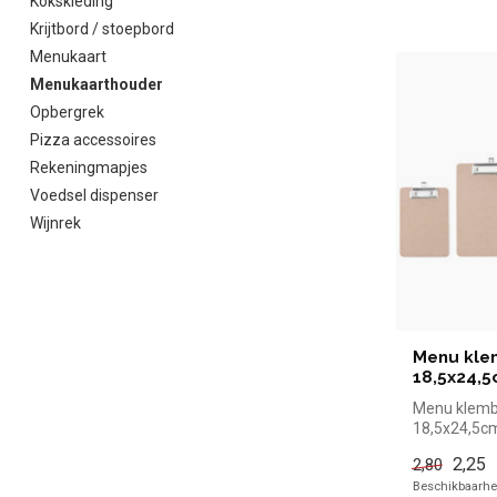
Kokskleding
Krijtbord / stoepbord
Menukaart
Menukaarthouder
Opbergrek
Pizza accessoires
Rekeningmapjes
Voedsel dispenser
Wijnrek
Menu kle
18,5x24,
Menu klemb
18,5x24,5cm
snel kopen v
2,25
2,80
Overz...
Beschikbaarhei