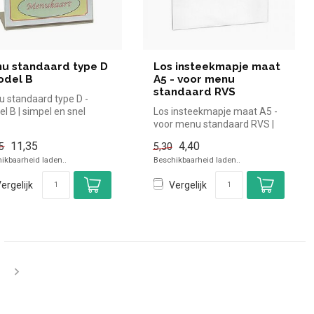
u standaard type D
Los insteekmapje maat
odel B
A5 - voor menu
standaard RVS
 standaard type D -
l B | simpel en snel
Los insteekmapje maat A5 -
n voor in de horeca.
voor menu standaard RVS |
i...
simpel en snel kopen voor i...
11,35
4,40
5
5,30
ikbaarheid laden..
Beschikbaarheid laden..
ergelijk
Vergelijk