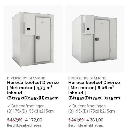
DIVERSO BY DIAMOND
DIVERSO BY DIAMOND
Horeca koelcel Diverso
Horeca koelcel Diverso
| Met motor | 4,73 m³
| Met motor | 6,06 m³
inhoud |
inhoud |
(B)175x(D)155x(H)215cm
(B)195x(D)175x(H)215cm
✓ Buitenafmetingen:
✓ Buitenafmetingen:
(B)175x(D)155x(H)215cm
(B)195x(D)175x(H)215cm
✓ Binnenafmetingen:
✓ Binnenafmetingen:
4.172,00
4.381,00
5.562,00
5.841,00
(B)163x(D)143x(H)...
(B)183x(D)163x(H)...
Beschikbaarheid laden..
Beschikbaarheid laden..