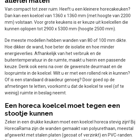
allerlei maten
Van compact tot zeer ruim. Heeft u een kleinere horecakeuken?
Dan kan een koelcel van 1360 x 1360 mm (met hoogte van 2200
mm) volstaan. Voor grote keukens is er keuze uit koelcellen die
kunnen oplopen tot 2900 x 5300 mm (hoogte 2500 mm).
De meeste modellen hebben wanden van 80 of 100 mm dikte.
Hoe dikker de wand, hoe beter de isolatie en hoe minder
energieverlies. Afhankelijk van het verbruik en de
buitentemperatuur in de ruimte, maakt u hierin een passende
keuze. Denk ook eens na over de gewenste deurmaat en de
loopruimte in de koelcel. Wilt u er met een rollend rek in kunnen?
Of is een standaard draaideur genoeg? Door goed op de
afmetingen te letten, voorkomt u dat de koelcel te veel (of te
weinig) ruimte in beslag neemt.
Een horeca koelcel moet tegen een
stootje kunnen
Zeker in een drukke keuken moet een koelcel horeca stevig zijn! Bij
HorecaRama zijn de wanden gemaakt van polyurethaan, meestal
afgewerkt met stalen platen (gecoat of verzinkt) en PVC-randen.