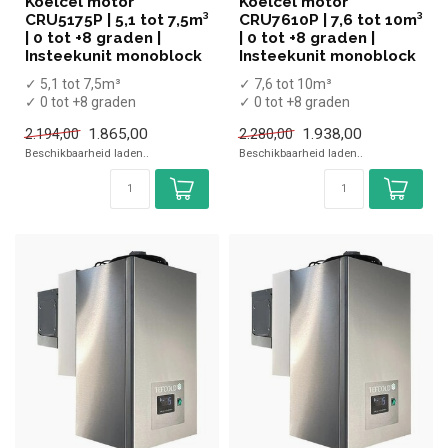
Koelcel motor
Koelcel motor
CRU5175P | 5,1 tot 7,5m³
CRU7610P | 7,6 tot 10m³
| 0 tot +8 graden |
| 0 tot +8 graden |
Insteekunit monoblock
Insteekunit monoblock
✓ 5,1 tot 7,5m³
✓ 7,6 tot 10m³
✓ 0 tot +8 graden
✓ 0 tot +8 graden
✓ Wandmodel insteekunit
✓ Wandmodel insteekunit
1.865,00
1.938,00
2.194,00
2.280,00
✓ 860 Watt
✓ 905 Watt
Beschikbaarheid laden..
Beschikbaarheid laden..
✓ Stekk...
✓ Stekke...