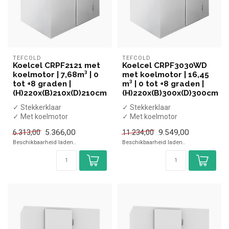
TEFCOLD
TEFCOLD
Koelcel CRPF2121 met
Koelcel CRPF3030WD
koelmotor | 7,68m³ | 0
met koelmotor | 16,45
tot +8 graden |
m³ | 0 tot +8 graden |
(H)220x(B)210x(D)210cm
(H)220x(B)300x(D)300cm
✓ Stekkerklaar
✓ Stekkerklaar
✓ Met koelmotor
✓ Met koelmotor
✓ Eenvoudige montage
✓ Eenvoudige montage
5.366,00
9.549,00
6.313,00
11.234,00
✓ 7,68m³ volume
✓ 16,45m³ volume
Beschikbaarheid laden..
Beschikbaarheid laden..
✓ Breedt...
✓ Breed...