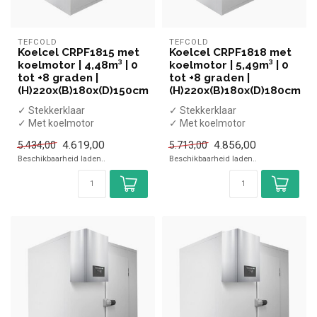
TEFCOLD
TEFCOLD
Koelcel CRPF1815 met
Koelcel CRPF1818 met
koelmotor | 4,48m³ | 0
koelmotor | 5,49m³ | 0
tot +8 graden |
tot +8 graden |
(H)220x(B)180x(D)150cm
(H)220x(B)180x(D)180cm
✓ Stekkerklaar
✓ Stekkerklaar
✓ Met koelmotor
✓ Met koelmotor
✓ Eenvoudige montage
✓ Eenvoudige montage
4.619,00
4.856,00
5.434,00
5.713,00
✓ 4,48m³ volume
✓ 5,49m³ volume
Beschikbaarheid laden..
Beschikbaarheid laden..
✓ Breedt...
✓ Breedt...