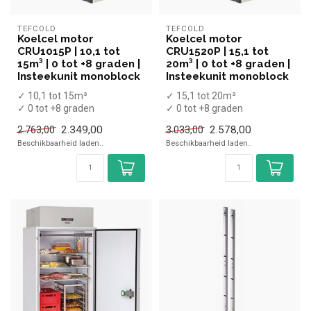
TEFCOLD
TEFCOLD
Koelcel motor
Koelcel motor
CRU1015P | 10,1 tot
CRU1520P | 15,1 tot
15m³ | 0 tot +8 graden |
20m³ | 0 tot +8 graden |
Insteekunit monoblock
Insteekunit monoblock
✓ 10,1 tot 15m³
✓ 15,1 tot 20m³
✓ 0 tot +8 graden
✓ 0 tot +8 graden
✓ Wandmodel insteekunit
✓ Wandmodel insteekunit
2.349,00
2.578,00
2.763,00
3.033,00
✓ 910 Watt
✓ 960 Watt
Beschikbaarheid laden..
Beschikbaarheid laden..
✓ Stekk...
✓ Stekk...