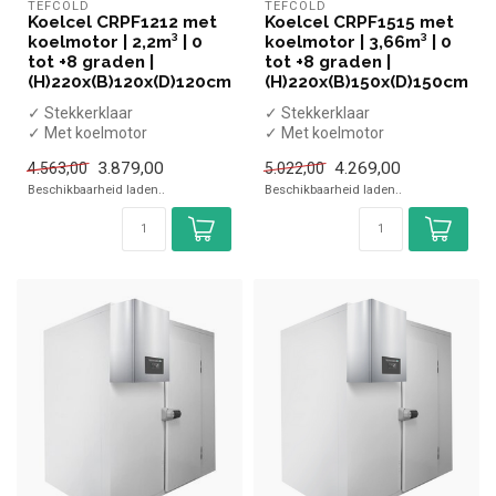
TEFCOLD
TEFCOLD
Koelcel CRPF1212 met
Koelcel CRPF1515 met
koelmotor | 2,2m³ | 0
koelmotor | 3,66m³ | 0
tot +8 graden |
tot +8 graden |
(H)220x(B)120x(D)120cm
(H)220x(B)150x(D)150cm
✓ Stekkerklaar
✓ Stekkerklaar
✓ Met koelmotor
✓ Met koelmotor
✓ Eenvoudige montage
✓ Eenvoudige montage
3.879,00
4.269,00
4.563,00
5.022,00
✓ 2,2m³ volume
✓ 3,66m³ volume
Beschikbaarheid laden..
Beschikbaarheid laden..
✓ Breedte...
✓ Breedt...