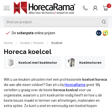
0
MENU
De
scherpste
online prijzen
Op reke
9.1
Home
/
Koelen / Vriezen
/
Koelcel
Horeca koelcel
Koelcel met koelmotor
Koelmotoren
Wilt u uw keuken uitrusten met een professionele
koelcel horeca
die aan alle eisen voldoet? Dan zit u bij
HorecaRama
goed. Wij
vertellen u graag over de beste
horeca koelcel
voor uw
organisatie, waarom u zo’n koelruimte nodig heeft en hoe u de
beste keuze maakt in termen van afmetingen, materialen en
extra opties. Zo kunt u snel en eenvoudig een koelcel kopen.