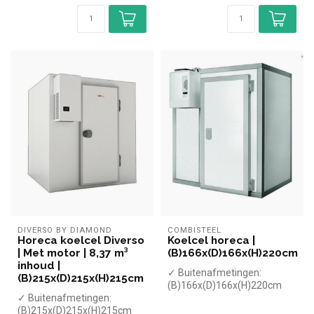
DIVERSO BY DIAMOND
COMBISTEEL
Horeca koelcel Diverso
Koelcel horeca |
| Met motor | 8,37 m³
(B)166x(D)166x(H)220cm
inhoud |
✓ Buitenafmetingen:
(B)215x(D)215x(H)215cm
(B)166x(D)166x(H)220cm
✓ Buitenafmetingen:
✓ Binnenafmetingen:
(B)215x(D)215x(H)215cm
(B)150x(D)150x(H...