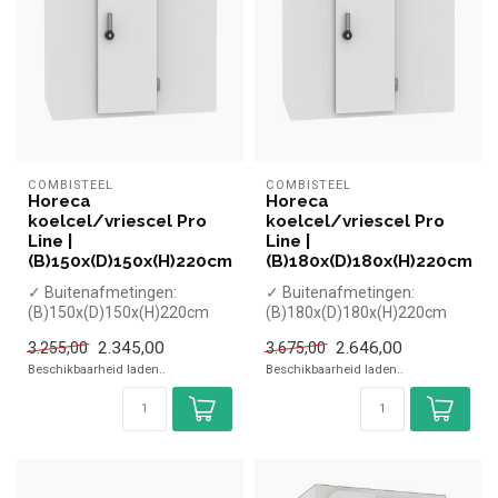
COMBISTEEL
COMBISTEEL
Horeca
Horeca
koelcel/vriescel Pro
koelcel/vriescel Pro
Line |
Line |
(B)150x(D)150x(H)220cm
(B)180x(D)180x(H)220cm
✓ Buitenafmetingen:
✓ Buitenafmetingen:
(B)150x(D)150x(H)220cm
(B)180x(D)180x(H)220cm
✓ Binnenafmetingen:
✓ Binnenafmetingen:
2.345,00
2.646,00
3.255,00
3.675,00
(B)134x(D)134x(H...
(B)164x(D)164x(H...
Beschikbaarheid laden..
Beschikbaarheid laden..