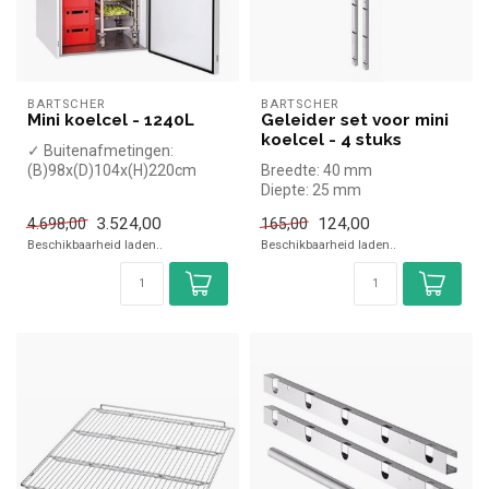
BARTSCHER
BARTSCHER
Mini koelcel - 1240L
Geleider set voor mini
koelcel - 4 stuks
✓ Buitenafmetingen:
(B)98x(D)104x(H)220cm
Breedte: 40 mm
✓ Binnenafmetingen:
Diepte: 25 mm
(B)82x(D)86x(H)17...
Lengte: 1500 mm
3.524,00
124,00
4.698,00
165,00
Beschikbaarheid laden..
Beschikbaarheid laden..