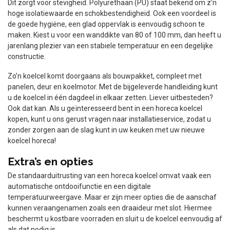
Dit zorgt voor stevigheid. Polyurethaan (PU) staat bekend om z’n
hoge isolatiewaarde en schokbestendigheid. Ook een voordeel is
de goede hygiëne, een glad oppervlak is eenvoudig schoon te
maken. Kiest u voor een wanddikte van 80 of 100 mm, dan heeft u
jarenlang plezier van een stabiele temperatuur en een degelijke
constructie.
Zo’n koelcel komt doorgaans als bouwpakket, compleet met
panelen, deur en koelmotor. Met de bijgeleverde handleiding kunt
u de koelcel in één dagdeel in elkaar zetten. Liever uitbesteden?
Ook dat kan. Als u geïnteresseerd bent in een horeca koelcel
kopen, kunt u ons gerust vragen naar installatieservice, zodat u
zonder zorgen aan de slag kunt in uw keuken met uw nieuwe
koelcel horeca!
Extra’s en opties
De standaarduitrusting van een horeca koelcel omvat vaak een
automatische ontdooifunctie en een digitale
temperatuurweergave. Maar er zijn meer opties die de aanschaf
kunnen veraangenamen zoals een draaideur met slot. Hiermee
beschermt u kostbare voorraden en sluit u de koelcel eenvoudig af
als dat nodig is.