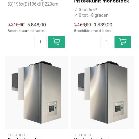
Insteekunit monoblock
(B)196x(D)196x(H)220cm
✓ Binnenafmetingen:
✓ 3 tot 5m³
(B)180x(D)180x(H...
✓ 0 tot +8 graden
✓ Wandmodel insteekunit
5.848,00
1.839,00
7.310,00
2.163,00
✓ 830 Watt
Beschikbaarheid laden..
Beschikbaarheid laden..
✓ Stekkerkl...
TEFCOLD
TEFCOLD