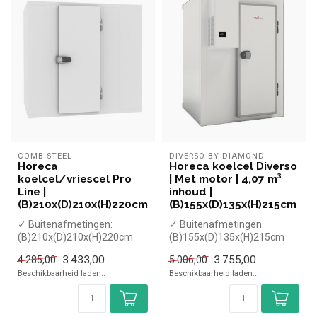
COMBISTEEL
DIVERSO BY DIAMOND
Horeca
Horeca koelcel Diverso
koelcel/vriescel Pro
| Met motor | 4,07 m³
Line |
inhoud |
(B)210x(D)210x(H)220cm
(B)155x(D)135x(H)215cm
✓ Buitenafmetingen:
✓ Buitenafmetingen:
(B)210x(D)210x(H)220cm
(B)155x(D)135x(H)215cm
✓ Binnenafmetingen:
✓ Binnenafmetingen:
3.433,00
3.755,00
4.285,00
5.006,00
(B)194x(D)194x(H...
(B)143x(D)123x(H)...
Beschikbaarheid laden..
Beschikbaarheid laden..