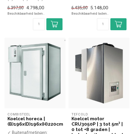
✓ Binnenafmetingen:
4.798,00
5.148,00
6.397,00
6.435,00
(B)203x(D)203x(H)...
Beschikbaarheid laden..
Beschikbaarheid laden..
COMBISTEEL
TEFCOLD
Koelcel horeca |
Koelcel motor
(B)196x(D)196x(H)220cm
CRU3050P | 3 tot 5m³ |
0 tot +8 graden |
✓ Buitenafmetingen: