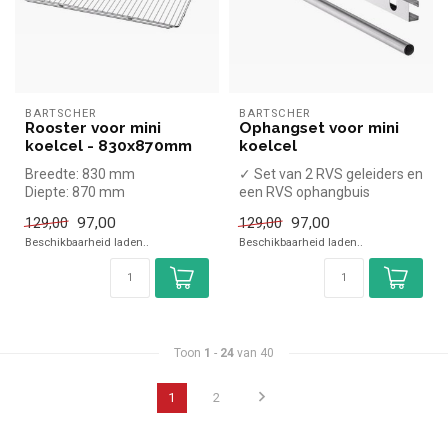
BARTSCHER
BARTSCHER
Rooster voor mini
Ophangset voor mini
koelcel - 830x870mm
koelcel
Breedte: 830 mm
✓ Set van 2 RVS geleiders en
Diepte: 870 mm
een RVS ophangbuis
Hoogte: 40 mm
97,00
97,00
129,00
129,00
Beschikbaarheid laden..
Beschikbaarheid laden..
Toon
1
-
24
van 40
1
2