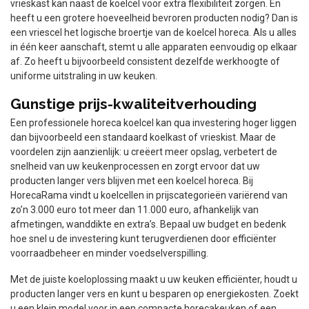
vrieskast kan naast de koelcel voor extra flexibiliteit zorgen. En
heeft u een grotere hoeveelheid bevroren producten nodig? Dan is
een vriescel het logische broertje van de koelcel horeca. Als u alles
in één keer aanschaft, stemt u alle apparaten eenvoudig op elkaar
af. Zo heeft u bijvoorbeeld consistent dezelfde werkhoogte of
uniforme uitstraling in uw keuken.
Gunstige prijs-kwaliteitverhouding
Een professionele horeca koelcel kan qua investering hoger liggen
dan bijvoorbeeld een standaard koelkast of vrieskist. Maar de
voordelen zijn aanzienlijk: u creëert meer opslag, verbetert de
snelheid van uw keukenprocessen en zorgt ervoor dat uw
producten langer vers blijven met een koelcel horeca. Bij
HorecaRama vindt u koelcellen in prijscategorieën variërend van
zo’n 3.000 euro tot meer dan 11.000 euro, afhankelijk van
afmetingen, wanddikte en extra’s. Bepaal uw budget en bedenk
hoe snel u de investering kunt terugverdienen door efficiënter
voorraadbeheer en minder voedselverspilling.
Met de juiste koeloplossing maakt u uw keuken efficiënter, houdt u
producten langer vers en kunt u besparen op energiekosten. Zoekt
u een klein model voor in een compacte horecakeuken of een