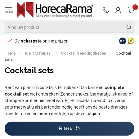
0
MENU
De
scherpste
online prijzen
Op reke
9.1
Home
/
Klein Materiaal
/
Cocktail benodigdheden
/
Cocktail
sets
Cocktail sets
Bent van plan om cocktails te maken? Dan kan een
complete
cocktail set
niet ontbreken! Zonder shaker, barmaatje, strainer of
stamper komt er niet veel van. Bij HorecaRama vindt u diverse
sets met wat u als bartender nodig heeft om de beste drankjes
mee te mixen en neem een kijkje op deze pagina.
Filters