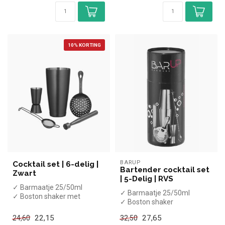
10% KORTING
BARUP
Cocktail set | 6-delig |
Bartender cocktail set
Zwart
| 5-Delig | RVS
✓ Barmaatje 25/50ml
✓ Barmaatje 25/50ml
✓ Boston shaker met
✓ Boston shaker
mixglas
✓ Muddler/stamper
✓ Muddler/stamper
22,15
27,65
24,60
32,50
✓ Hawthorne cocktail st...
✓ Barzeefje...