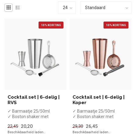
10% KORTING
10% KORTING
Cocktail set | 6-delig |
Cocktail set | 6-delig |
RVS
Koper
✓ Barmaatje 25/50ml
✓ Barmaatje 25/50ml
✓ Boston shaker met
✓ Boston shaker met
mixglas
mixglas
20,20
26,45
22,45
29,30
✓ Muddler/stamper
✓ Muddler/stamper
Beschikbaarheid laden..
Beschikbaarheid laden..
✓ Barzeefje...
✓ Barzeefje...