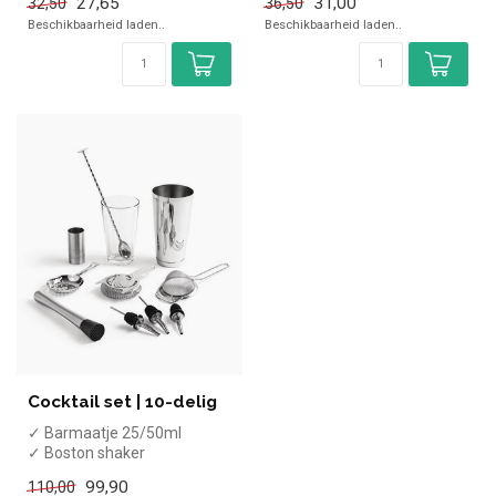
27,65
31,00
32,50
36,50
✓ Hawthorne cocktail st...
✓ Hawthorne cocktail st...
Beschikbaarheid laden..
Beschikbaarheid laden..
Cocktail set | 10-delig
✓ Barmaatje 25/50ml
✓ Boston shaker
✓ 3x Strainers
99,90
110,00
✓ Muddler