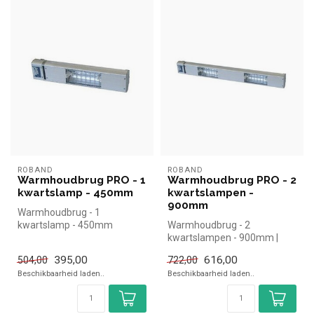
ROBAND
ROBAND
Warmhoudbrug PRO - 1
Warmhoudbrug PRO - 2
kwartslamp - 450mm
kwartslampen -
900mm
Warmhoudbrug - 1
kwartslamp - 450mm
Warmhoudbrug - 2
kwartslampen - 900mm |
simpel en snel kopen voor in
395,00
616,00
504,00
722,00
de horeca. ...
Beschikbaarheid laden..
Beschikbaarheid laden..