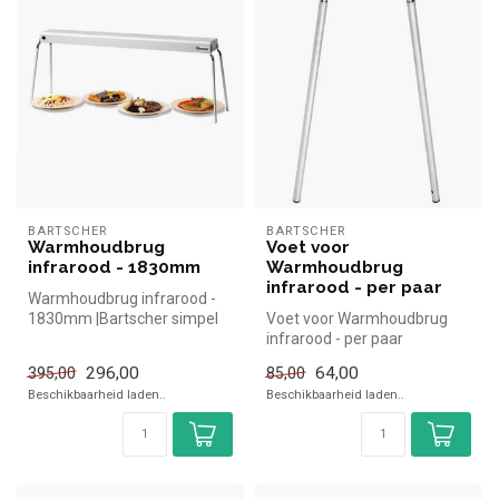
BARTSCHER
BARTSCHER
Warmhoudbrug
Voet voor
infrarood - 1830mm
Warmhoudbrug
infrarood - per paar
Warmhoudbrug infrarood -
1830mm |Bartscher simpel
Voet voor Warmhoudbrug
en snel kopen voor in de
infrarood - per paar
horec...
|Bartscher simpel en snel
296,00
64,00
395,00
85,00
kopen voor...
Beschikbaarheid laden..
Beschikbaarheid laden..