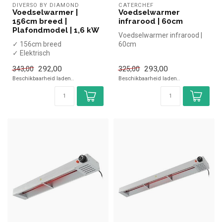
DIVERSO BY DIAMOND
CATERCHEF
Voedselwarmer |
Voedselwarmer
156cm breed |
infrarood | 60cm
Plafondmodel | 1,6 kW
Voedselwarmer infrarood |
✓ 156cm breed
60cm
✓ Elektrisch
✓ Plafondmodel
292,00
293,00
343,00
325,00
✓ 230 Volt, 1,6 kW
Beschikbaarheid laden..
Beschikbaarheid laden..