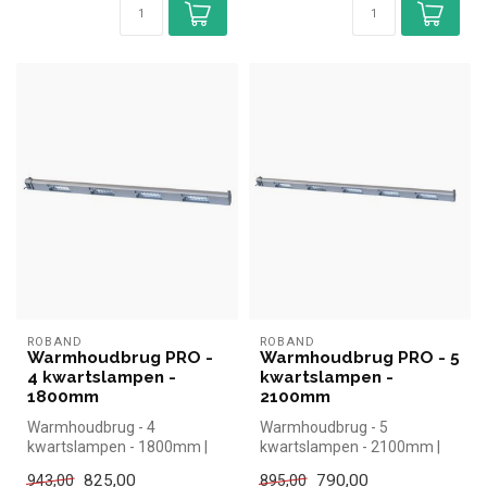
ROBAND
ROBAND
Warmhoudbrug PRO -
Warmhoudbrug PRO - 5
4 kwartslampen -
kwartslampen -
1800mm
2100mm
Warmhoudbrug - 4
Warmhoudbrug - 5
kwartslampen - 1800mm |
kwartslampen - 2100mm |
simpel en snel kopen voor in
simpel en snel kopen voor in
825,00
790,00
943,00
895,00
de horeca....
de horeca....