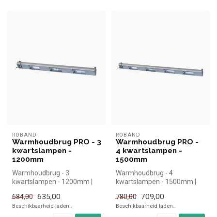
ROBAND
ROBAND
Warmhoudbrug PRO - 3
Warmhoudbrug PRO -
kwartslampen -
4 kwartslampen -
1200mm
1500mm
Warmhoudbrug - 3
Warmhoudbrug - 4
kwartslampen - 1200mm |
kwartslampen - 1500mm |
simpel en snel kopen voor in
simpel en snel kopen voor in
635,00
709,00
684,00
780,00
de horeca....
de horeca....
Beschikbaarheid laden..
Beschikbaarheid laden..