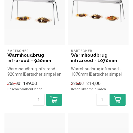
BARTSCHER
BARTSCHER
Warmhoudbrug
Warmhoudbrug
infrarood - 920mm
infrarood - 1070mm
Warmhoudbrug infrarood -
Warmhoudbrug infrarood -
920mm |Bartscher simpel en
1070mm |Bartscher simpel
snel kopen voor in de
en snel kopen voor in de
199,00
214,00
265,00
285,00
horeca...
horec...
Beschikbaarheid laden..
Beschikbaarheid laden..