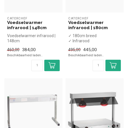
CATERCHEF
CATERCHEF
Voedselwarmer
Voedselwarmer
infrarood | 148cm
infrarood | 180cm
Voedselwarmer infrarood |
✓ 180cm breed
148cm
✓ Infrarood
✓ 1,75 kW
384,00
445,00
460,00
495,00
✓ 230 Volt
Beschikbaarheid laden..
Beschikbaarheid laden..