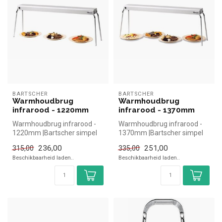
BARTSCHER
BARTSCHER
Warmhoudbrug
Warmhoudbrug
infrarood - 1220mm
infrarood - 1370mm
Warmhoudbrug infrarood -
Warmhoudbrug infrarood -
1220mm |Bartscher simpel
1370mm |Bartscher simpel
en snel kopen voor in de
en snel kopen voor in de
236,00
251,00
315,00
335,00
horec...
horec...
Beschikbaarheid laden..
Beschikbaarheid laden..