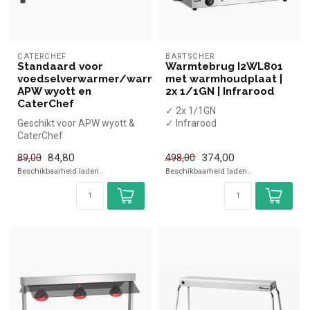
CATERCHEF
BARTSCHER
Standaard voor
Warmtebrug I2WL801
voedselverwarmer/warmhouder
met warmhoudplaat |
APW wyott en
2x 1/1GN | Infrarood
CaterChef
✓ 2x 1/1GN
Geschikt voor APW wyott &
✓ Infrarood
CaterChef
✓ RVS
voedselverwarmers/warmhouders
✓ 230 Volt, 2x 0,25 kW
84,80
374,00
89,00
498,00
Beschikbaarheid laden..
Beschikbaarheid laden..