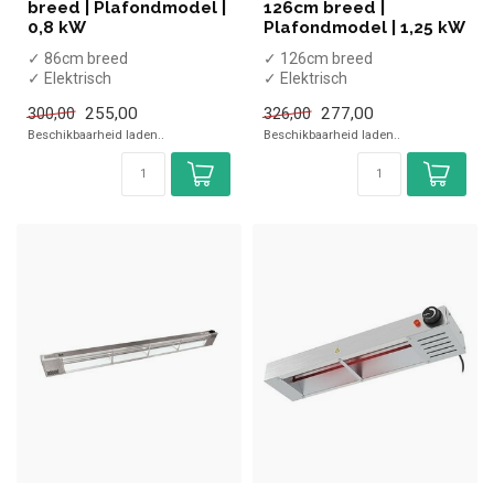
breed | Plafondmodel |
126cm breed |
0,8 kW
Plafondmodel | 1,25 kW
✓ 86cm breed
✓ 126cm breed
✓ Elektrisch
✓ Elektrisch
✓ Plafondmodel
✓ Plafondmodel
255,00
277,00
300,00
326,00
✓ 230 Volt, 0,8 kW
✓ 230 Volt, 1,25 kW
Beschikbaarheid laden..
Beschikbaarheid laden..