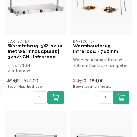
BARTSCHER
BARTSCHER
Warmtebrug I3WL1200
Warmhoudbrug
met warmhoudplaat |
infrarood - 760mm
3x 1/1GN | Infrarood
Warmhoudbrug infrarood -
✓ 3x 1/1GN
760mm |Bartscher simpel en
✓ Infrarood
snel kopen voor in de
✓ RVS
horeca...
524,00
184,00
698,00
245,00
✓ 230 Volt, 3x 0,25 kW
Beschikbaarheid laden..
Beschikbaarheid laden..