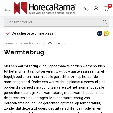
0
MENU
De
scherpste
online prijzen
Op reke
9.1
Home
/
Warmhouden
/
Warmtebrug
Warmtebrug
Met een
warmtebrug
kunt u opgemaakte borden warm houden
tot het moment van uitserveren. U wilt uw gasten aan één tafel
tegelijk bedienen maar niet alle gerechten zijn op hetzelfde
moment gereed. Onder een warmtebrug plaatst u eenvoudig de
borden die gereed zijn voor uitserveren tot het moment dat alle
gerechten klaar zijn. Een warmtebrug moet warm houden maar
de gerechten niet uitdrogen. Met een warmtebrug van
HorecaRama houdt u de gerechten optimaal op temperatuur,
zonder dat deze uitdrogen. Kies uit verschillende modellen en