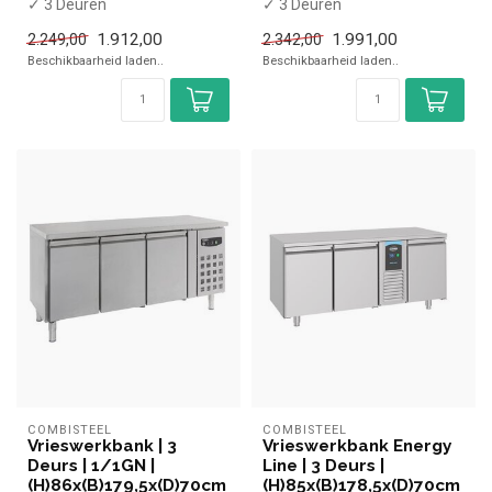
✓ 3 Deuren
✓ 3 Deuren
✓ -20 tot -10 graden
✓ -20 tot -10 graden
1.912,00
1.991,00
2.249,00
2.342,00
✓ Geventileerd
✓ Geventileerd
Beschikbaarheid laden..
Beschikbaarheid laden..
✓ Breedte ...
✓ Breedte ...
COMBISTEEL
COMBISTEEL
Vrieswerkbank | 3
Vrieswerkbank Energy
Deurs | 1/1GN |
Line | 3 Deurs |
(H)86x(B)179,5x(D)70cm
(H)85x(B)178,5x(D)70cm