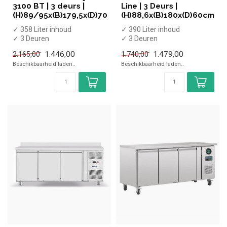
3100 BT | 3 deurs |
Line | 3 Deurs |
(H)89/95x(B)179,5x(D)70
(H)88,6x(B)180x(D)60cm
✓ 358 Liter inhoud
✓ 390 Liter inhoud
✓ 3 Deuren
✓ 3 Deuren
✓ Geforceerd
✓ -22 tot -17 graden
1.446,00
1.479,00
2.165,00
1.740,00
✓ -20 tot -10 graden
✓ Geforceerd
Beschikbaarheid laden..
Beschikbaarheid laden..
✓ Breedte 17...
✓ Breedte 18...