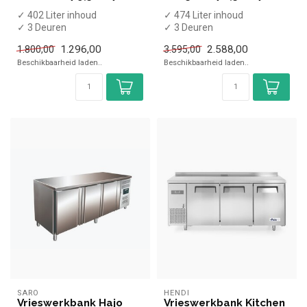
✓ 402 Liter inhoud
✓ 474 Liter inhoud
✓ 3 Deuren
✓ 3 Deuren
✓ -20 tot +10 graden
✓ -22 tot -10 graden
1.296,00
2.588,00
1.800,00
3.595,00
✓ Geforceerd
✓ Geforceerd
Beschikbaarheid laden..
Beschikbaarheid laden..
✓ Breedte 17...
✓ Breedte 17...
SARO
HENDI
Vrieswerkbank Hajo
Vrieswerkbank Kitchen