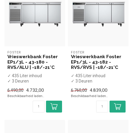
FOSTER
FOSTER
Vrieswerkbank Foster
Vrieswerkbank Foster
EP1/3L - 43-180 -
EP1/3L - 43-182 -
RVS/ALU | -18/-21°C
RVS/RVS | -18/-21°C
✓ 435 Liter inhoud
✓ 435 Liter inhoud
✓ 3 Deuren
✓ 3 Deuren
✓ -18 tot -21 graden
✓ -18 tot -21 graden
4.732,00
4.839,00
6.490,00
6.760,00
✓ Geforceerd
✓ Geforceerd
Beschikbaarheid laden..
Beschikbaarheid laden..
✓ Breedte 18...
✓ Breedte 18...