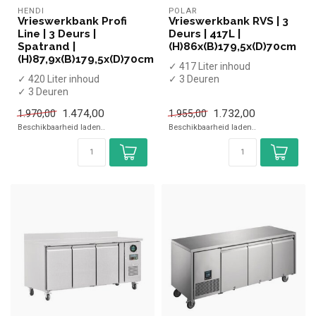
HENDI
POLAR
Vrieswerkbank Profi
Vrieswerkbank RVS | 3
Line | 3 Deurs |
Deurs | 417L |
Spatrand |
(H)86x(B)179,5x(D)70cm
(H)87,9x(B)179,5x(D)70cm
✓ 417 Liter inhoud
✓ 420 Liter inhoud
✓ 3 Deuren
✓ 3 Deuren
✓ Geforceerd
✓ -22 tot -18 graden
✓ -20 tot -10 graden
1.474,00
1.732,00
1.970,00
1.955,00
✓ Geforceerd
✓ Breedte 17...
Beschikbaarheid laden..
Beschikbaarheid laden..
✓ Breedte 17...