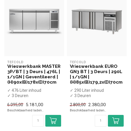
TEFCOLD
TEFCOLD
Vrieswerkbank MASTER
Vrieswerkbank EURO
3P/BT | 3 Deurs | 476L |
GN3 BT | 3 Deurs | 290L
1/1GN | Geventileerd |
| 1/1GN |
(H)90x(B)178x(D)70cm
(H)85x(B)179,2x(D)70cm
✓ 476 Liter inhoud
✓ 290 Liter inhoud
✓ 3 Deuren
✓ 3 Deuren
✓ -22 tot -15 graden
✓ -22 tot -10 graden
5.181,00
2.380,00
6.095,00
2.800,00
✓ Geventileerd
✓ Geventileerd
Beschikbaarheid laden..
Beschikbaarheid laden..
✓ Breedte ...
✓ Breedte ...