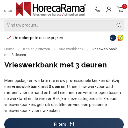
0
MENU
De
scherpste
online prijzen
Op reke
9.1
Home
/
Koelen / Vriezen
/
Vrieswerkbank
/
Vrieswerkbank
met 3 deuren
Vrieswerkbank met 3 deuren
Meer opslag- en werkruimte in uw professionele keuken dankzij
een
vrieswerkbank met 3 deuren
. U heeft uw werkvoorraad
meteen voor de hand en hoeft niet heen en weer te lopen tussen
de werktafel en de vriezer. Bekijk in deze categorie alle 3-deurs
vrieswerkbanken, gebruik ons filter en vind een passende
vrieswerkbank voor uw keuken.
Filters