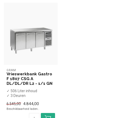
GRAM
Vrieswerkbank Gastro
F 1807 CSG A
DL/DL/DR L2 - 1/1 GN
✓ 506 Liter inhoud
✓ 3 Deuren
✓ -25 tot -5 graden
4.844,00
6.545,00
✓ Geforceerd
Beschikbaarheid laden..
✓ Breedte 172...