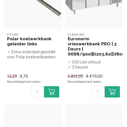
POLAR
DIAMOND
Polar koelwerkbank
Euronorm
geleider links
vrieswerkbank PRO | 3
Deurs |
✓ Extra onderdeel geschikt
(H)88/90x(B)203,6x(D)80c
voor Polar koelwerkbanken
✓ 550 Liter inhoud
✓ 3 Deuren
✓ Geforceerd
9,70
4.419,00
12,20
5.892,00
✓ -20 tot -10 graden
Beschikbaarheid laden..
Beschikbaarheid laden..
✓ Breedte 20...