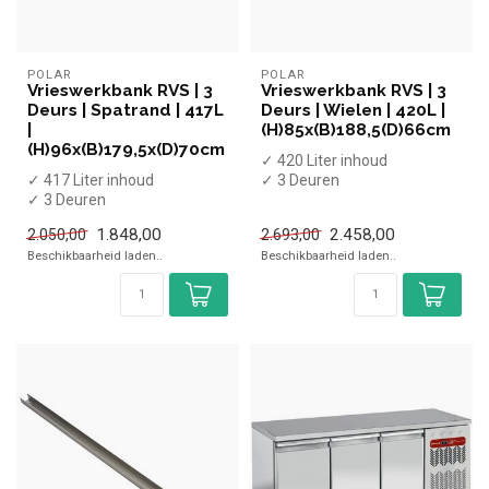
POLAR
POLAR
Vrieswerkbank RVS | 3
Vrieswerkbank RVS | 3
Deurs | Spatrand | 417L
Deurs | Wielen | 420L |
|
(H)85x(B)188,5(D)66cm
(H)96x(B)179,5x(D)70cm
✓ 420 Liter inhoud
✓ 417 Liter inhoud
✓ 3 Deuren
✓ 3 Deuren
✓ Geforceerd
✓ Geforceerd
✓ -20 tot -10 graden
1.848,00
2.458,00
2.050,00
2.693,00
✓ -20 tot -10 graden
✓ Breedte 18...
Beschikbaarheid laden..
Beschikbaarheid laden..
✓ Breedte 17...