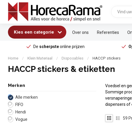
Kies een categorie
Over ons
Referenties
On
De
scherpste
online prijzen
O
Home
/
Klein Materiaal
/
Disposables
/
HACCP stickers
HACCP stickers & etiketten
Merken
Voedsel en ge
Sommige produc
Alle merken
versnaperingen
dispensers of
FIFO
Hendi
59
P
Vogue