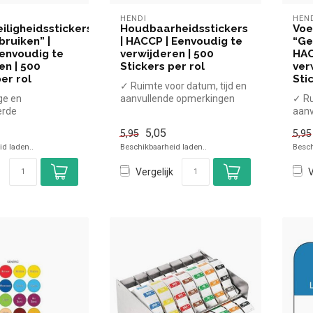
HENDI
HEN
iligheidsstickers
Houdbaarheidsstickers
Voe
bruiken” |
| HACCP | Eenvoudig te
“Ge
envoudig te
verwijderen | 500
HAC
en | 500
Stickers per rol
ver
er rol
Sti
✓ Ruimte voor datum, tijd en
ge en
aanvullende opmerkingen
✓ Ru
erde
✓ Labels met 3 talen
aanv
lag
✓ La
5,05
5,95
5,95
t 3 talen
d laden..
Beschikbaarheid laden..
Besch
Vergelijk
V