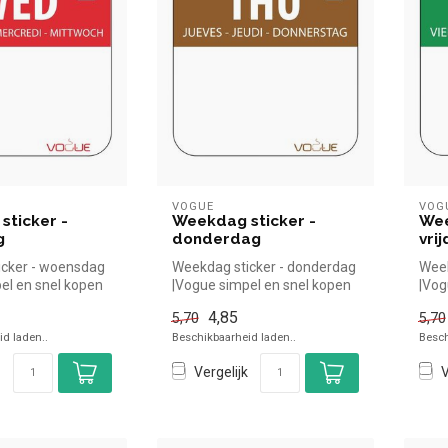
VOGUE
VOG
sticker -
Weekdag sticker -
Wee
g
donderdag
vri
icker - woensdag
Weekdag sticker - donderdag
Week
el en snel kopen
|Vogue simpel en snel kopen
|Vog
oreca. Overzi...
voor in de horeca. Overz...
voor
4,85
5,70
5,70
d laden..
Beschikbaarheid laden..
Besch
Vergelijk
V