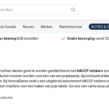
ze Socials
Nieuws
Merken
Klantenservice
ACTIES & 
p rekening
B2B bestellen
Gratis bezorging
vanaf €2
rechten dienen goed te worden geëtiketteerd met
HACCP stickers
zoda
ten moeten worden voorzien van een prijskaartje, bijvoorbeeld artikele
. Bij HorecaRama vindt u een uitgebreid assortiment HACCP stickers in 
 een machine voor het maken van prijs labels. Ga voor een ruime keus 
roducten