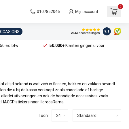
0
0107852046
Mijn account
OCCASIONS
9.1
2533
beoordelingen
50 ex. btw
50.000+
Klanten gingen u voor
t altijd bekend is wat zich in flessen, bakken en zakken bevindt.
n die u bij de kassa verkoopt zoals chocolade of hartige
allerlei uitvoeringen en ook de benodigde accessoires zoals
uit HACCP stickers naar HorecaRama.
Toon: