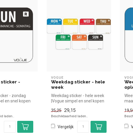
VOGUE
VOG
sticker -
Weekdag sticker - hele
Wee
week
opl
cker - zondag
Weekdag sticker - hele week
Week
el en snel kopen
|Vogue simpel en snel kopen
maan
oreca. Overzich...
voor in de horeca. Overz...
snel
29,15
35,25
19,5
d laden..
Beschikbaarheid laden..
Besch
Vergelijk
V