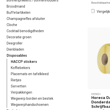
Bonnenprikkers / bonnenhouders
Beschikbaarhei
Broodmand
Vergelijk
Buffetartikelen
Champagnefles afsluiter
Cloche
Cocktail benodigdheden
Decoratie groen
Deegroller
Dienbladen
Disposables
HACCP stickers
Koffiebekers
Placemats en tafelkleed
Rietjes
Servetten
Verpakkingen
HENDI
Horeca Da
Wegwerp borden en bestek
Donderda
Wegwerphandschoenen
Schrijfba