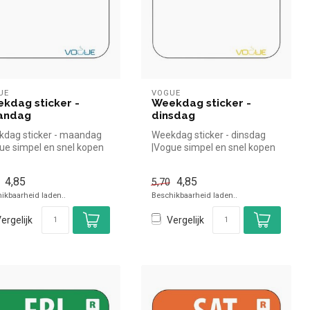
UE
VOGUE
kdag sticker -
Weekdag sticker -
andag
dinsdag
dag sticker - maandag
Weekdag sticker - dinsdag
ue simpel en snel kopen
|Vogue simpel en snel kopen
 in de horeca. Overzic...
voor in de horeca. Overzic...
4,85
4,85
5,70
ikbaarheid laden..
Beschikbaarheid laden..
ergelijk
Vergelijk