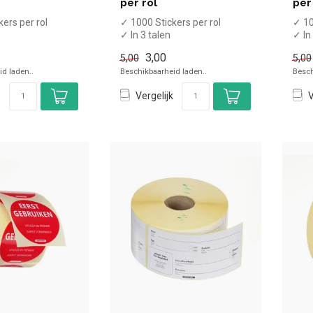
per rol
per
ers per rol
✓ 1000 Stickers per rol
✓ 10
✓ In 3 talen
✓ In
mm
✓ 25 x 25 mm
✓ 2
3,00
5,00
5,00
d laden..
Beschikbaarheid laden..
Besch
Vergelijk
V