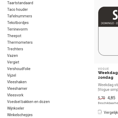
Taartstandaard
Taco houder
Tafelnummers
Tekstbordjes
Terrinevorm
Theepot
Thermometers
Trechters
Vazen
Vergiet
Vershoudfolie
VOGUE
Weekdag 
Vijzel
zondag
Vleeshaken
Weekdag sti
Vleeshamer
|Vogue simp
voor in de h
Vleesvork
4,85
5,70
Voedsel bakken en dozen
Beschikbaarhei
Wijnkoeler
Vergelijk
Winkelschepjes