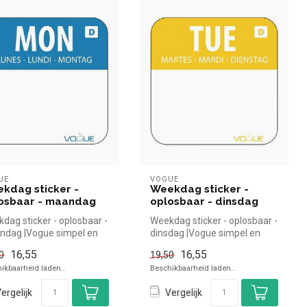
UE
VOGUE
kdag sticker -
Weekdag sticker -
osbaar - maandag
oplosbaar - dinsdag
dag sticker - oplosbaar -
Weekdag sticker - oplosbaar -
dag |Vogue simpel en
dinsdag |Vogue simpel en
 kopen voor in de hor...
snel kopen voor in de hor...
16,55
16,55
0
19,50
ikbaarheid laden..
Beschikbaarheid laden..
ergelijk
Vergelijk