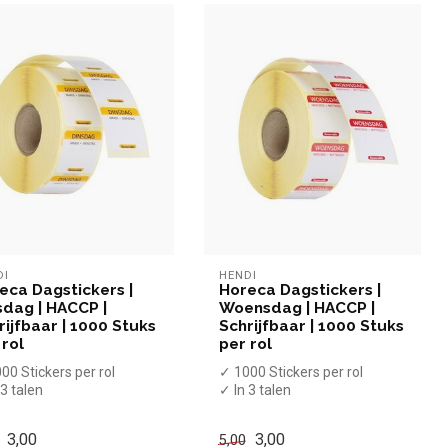
DI
HENDI
eca Dagstickers |
Horeca Dagstickers |
sdag | HACCP |
Woensdag | HACCP |
rijfbaar | 1000 Stuks
Schrijfbaar | 1000 Stuks
 rol
per rol
00 Stickers per rol
✓ 1000 Stickers per rol
 3 talen
✓ In 3 talen
5 x 25 mm
✓ 25 x 25 mm
3,00
3,00
5,00