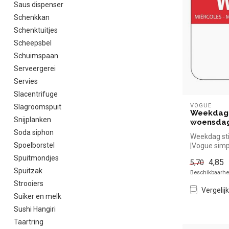
Saus dispenser
Schenkkan
Schenktuitjes
Scheepsbel
Schuimspaan
Serveergerei
Servies
Slacentrifuge
VOGUE
Slagroomspuit
Weekdag 
Snijplanken
woensda
Soda siphon
Weekdag st
Spoelborstel
|Vogue simp
voor in de h
Spuitmondjes
4,85
5,70
Spuitzak
Beschikbaarhei
Strooiers
Vergelijk
Suiker en melk
Sushi Hangiri
Taartring