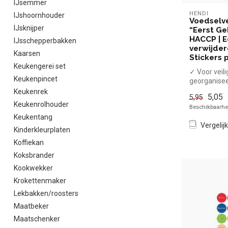
IJsemmer
HENDI
IJshoornhouder
Voedselve
IJsknijper
“Eerst Ge
HACCP | E
IJsschepperbakken
verwijder
Kaarsen
Stickers p
Keukengerei set
✓ Voor veili
Keukenpincet
georganise
voedselops
Keukenrek
5,05
5,95
✓ Labels me
Keukenrolhouder
Beschikbaarhei
Keukentang
Vergelijk
Kinderkleurplaten
Koffiekan
Koksbrander
Kookwekker
Krokettenmaker
Lekbakken/roosters
Maatbeker
Maatschenker