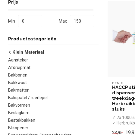
Prijs
Min
Max
Productcategorieën
Klein Materiaal
Aansteker
Afdruipmat
Bakbonen
Bakkwast
HENDI
HACCP st
Bakmatten
dispenser 
Bakspatel / roerlepel
weekdage
Herbruikb
Bakvormen
stuks
Beslagkom
✓ 7x 1000 s
Bestekbakken
✓ Herbruik
Blikopener
✓ Verkrijgba
19,9
23,95