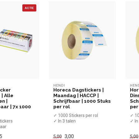
ACTIE
HENDI
HEN
icker
Horeca Dagstickers |
Hor
| Alle
Maandag | HACCP |
Din
n |
Schrijfbaar | 1000 Stuks
Sch
aar | 7x 1000
per rol
per
✓ 1000 Stickers per rol
✓ 10
tickers
✓ In 3 talen
✓ In
baar
✓ 25 x 25 mm
✓ 2
ar in 3 talen
5
3,00
5,00
5,00