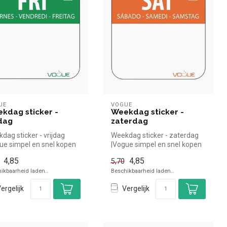
UE
VOGUE
kdag sticker -
Weekdag sticker -
jdag
zaterdag
dag sticker - vrijdag
Weekdag sticker - zaterdag
ue simpel en snel kopen
|Vogue simpel en snel kopen
 in de horeca. Overzic...
voor in de horeca. Overzi...
4,85
4,85
5,70
ikbaarheid laden..
Beschikbaarheid laden..
ergelijk
Vergelijk