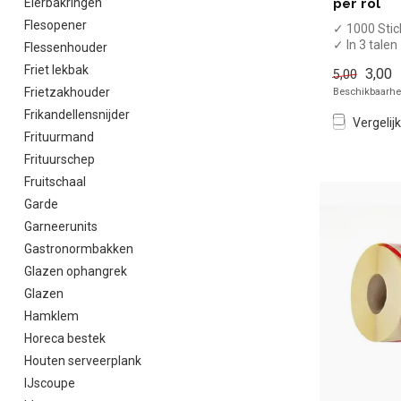
Eierbakringen
per rol
Flesopener
✓ 1000 Stick
✓ In 3 talen
Flessenhouder
✓ 25 x 25 
Friet lekbak
3,00
5,00
Beschikbaarhei
Frietzakhouder
Frikandellensnijder
Vergelijk
Frituurmand
Frituurschep
Fruitschaal
Garde
Garneerunits
Gastronormbakken
Glazen ophangrek
Glazen
Hamklem
Horeca bestek
Houten serveerplank
IJscoupe