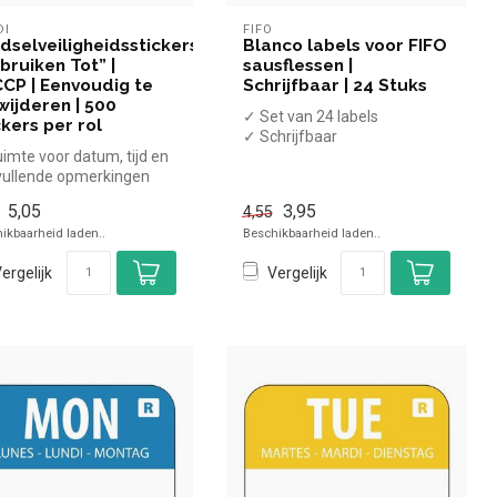
DI
FIFO
dselveiligheidsstickers
Blanco labels voor FIFO
bruiken Tot” |
sausflessen |
CP | Eenvoudig te
Schrijfbaar | 24 Stuks
wijderen | 500
✓ Set van 24 labels
ckers per rol
✓ Schrijfbaar
imte voor datum, tijd en
ullende opmerkingen
bels met 3 talen
5,05
3,95
4,55
ikbaarheid laden..
Beschikbaarheid laden..
ergelijk
Vergelijk