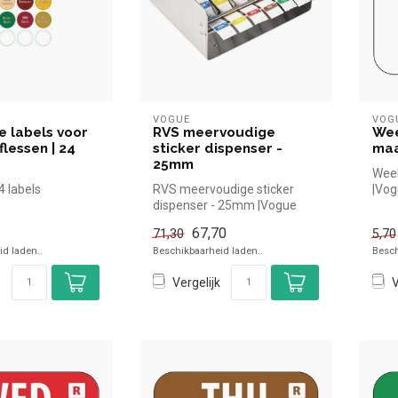
VOGUE
VOG
 labels voor
RVS meervoudige
Wee
flessen | 24
sticker dispenser -
ma
25mm
Week
4 labels
RVS meervoudige sticker
|Vog
dispenser - 25mm |Vogue
voor
simpel en snel kopen voor in
67,70
71,30
5,70
de ...
d laden..
Beschikbaarheid laden..
Besch
Vergelijk
V