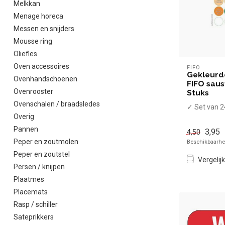
Melkkan
Menage horeca
Messen en snijders
Mousse ring
Oliefles
Oven accessoires
FIFO
Gekleurde
Ovenhandschoenen
FIFO saus
Ovenrooster
Stuks
Ovenschalen / braadsledes
✓ Set van 2
Overig
Pannen
3,95
4,50
Peper en zoutmolen
Beschikbaarhei
Peper en zoutstel
Vergelijk
Persen / knijpen
Plaatmes
Placemats
Rasp / schiller
Sateprikkers