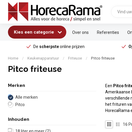
Kies een categorie
Over ons
Referenties
On
De
scherpste
online prijzen
O
Home
/
Keukenapparatuur
/
Friteuse
/
Pitco friteuse
Pitco friteuse
Merken
Een
Pitco fri
Amerikaanse be
Alle merken
verschillende 
het frituren v
Pitco
HorecaRama en 
Inhouden
16
P
18 liter en meer
(2)