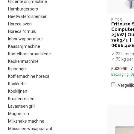
Groente snijmachine
Hamburgerpers
Heetwaterdispenser
PITCO
Friteuse 
Horeca oven
Computer 
Horeca fornuis
23kW | Ol
Inbouwapparatuur
75kg/u |
(H)86,4x(
Kaassnijmachine
✓ 23 Liter 
Kantelbare braadslede
✓ 75 kg per
Keukenmachine
✓ Met afta
7
Kippengrill
8.830,00
✓ 23 kW
Bezorging: O
✓ Aardgas
Koffiemachine horeca
Kookketel
Vergelijk
Kooklijnen
Kruidenmolen
Lavasteen grill
Magnetron
Milkshake machine
Mosselen wasapparaat