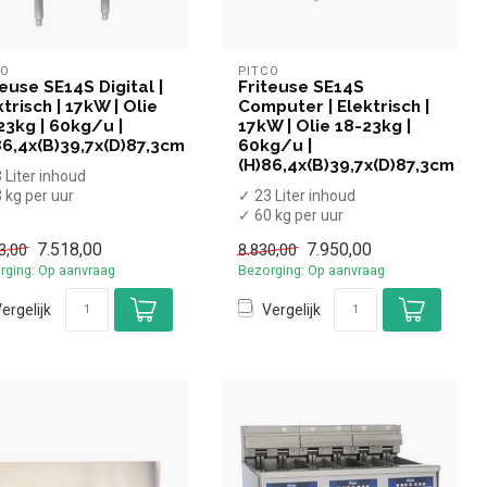
CO
PITCO
teuse SE14S Digital |
Friteuse SE14S
trisch | 17kW | Olie
Computer | Elektrisch |
23kg | 60kg/u |
17kW | Olie 18-23kg |
86,4x(B)39,7x(D)87,3cm
60kg/u |
(H)86,4x(B)39,7x(D)87,3cm
 Liter inhoud
 kg per uur
✓ 23 Liter inhoud
7 kW
✓ 60 kg per uur
0 Volt
✓ Met aftapkraan
7.518,00
7.950,00
3,00
8.830,00
✓ 17 kW
rging: Op aanvraag
Bezorging: Op aanvraag
✓ 400 Volt
ergelijk
Vergelijk