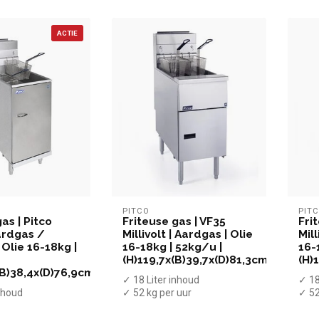
ACTIE
PITCO
PIT
as | Pitco
Friteuse gas | VF35
Fri
ardgas /
Millivolt | Aardgas | Olie
Mill
 Olie 16-18kg |
16-18kg | 52kg/u |
16-
(H)119,7x(B)39,7x(D)81,3cm
(H)
(B)38,4x(D)76,9cm
✓ 18 Liter inhoud
✓ 18
inhoud
✓ 52 kg per uur
✓ 52
✓ 70.000 BTU
✓ 7
TU
✓ Gas
✓ P