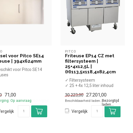
CO
PITCO
sel voor Pitco SE14
Friteuse EP14 CZ met
teuse | 394x624mm
filtersysteem |
25+4x12,5L |
schikt voor Pitco SE14
(H)113,5x118,4x82,4cm
euses
94x624 mm
✓ Filtersysteem
✓ 25 + 4x 12,5 liter inhoud
✓ Met aftapkraan
71,00
27.201,00
0
30.223,00
✓ Staand model
rging: Op aanvraag
Bezorging: Op aanvraag
...
ergelijk
Vergelijk