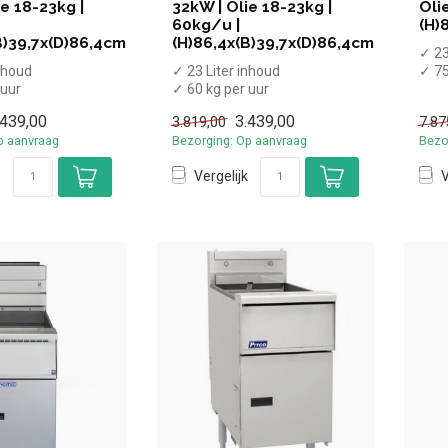
ie 18-23kg |
32kW | Olie 18-23kg |
Oli
60kg/u |
(H)
B)39,7x(D)86,4cm
(H)86,4x(B)39,7x(D)86,4cm
✓ 23
inhoud
✓ 23 Liter inhoud
✓ 75
 uur
✓ 60 kg per uur
✓ Me
✓ 32 kW
✓ 2
.439,00
3.439,00
3.819,00
7.87
✓ Propaan
✓ A
p aanvraag
Bezorging: Op aanvraag
Bezo
Vergelijk
V