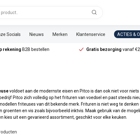
ze Socials
Nieuws
Merken
Klantenservice
ACTIES & 
p rekening
B2B bestellen
Gratis bezorging
vanaf €2
teuse
voldoet aan de modernste eisen en Pitco is dan ook niet voor niets 
drijf Pitco zich volledig op het frituren van voedsel en past steeds ni
modellen friteuses van dit bekende merk. Frituren is niet weg te denken
an groenten en vis zoals bijvoorbeeld inktvis. Maak gebruik van de mogel
kies uit een gevarieerd assortiment, geschikt voor elke keuken.
roducten