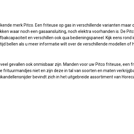
kende merk Pitco. Een friteuse op gas in verschillende varianten maar o
p plekken waar noch een gasaansluiting, noch elektra voorhanden is. De
 afbakcapaciteit en verschillen ook qua bedieningspaneel. Kijk eens rond
ijd bellen als u meer informatie wilt over de verschillende modellen of h
 veel gevallen ook onmisbaar zijn. Manden voor uw Pitco friteuse, een fr
rituurmandjes niet en zijn deze in tal van soorten en maten verkrijgba
rikandellensnijder bevindt zich in het uitgebreide assortiment van Horeca