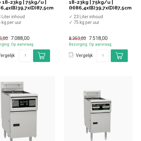
e 18-23kg | 75kg/u |
18-23kg | 75kg/u |
86,4x(B)39,7x(D)87,5cm
(H)86,4x(B)39,7x(D)87,5cm
 Liter inhoud
✓ 23 Liter inhoud
 kg per uur
✓ 75 kg per uur
t aftapkraan
✓ Met aftapkraan
3 kW
✓ 23 kW
7.088,00
7.518,00
5,00
8.353,00
ardgas
✓ Aardgas
rging: Op aanvraag
Bezorging: Op aanvraag
ergelijk
Vergelijk