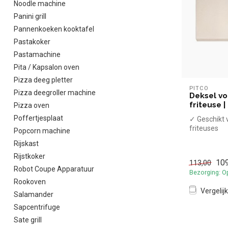
Noodle machine
Panini grill
Pannenkoeken kooktafel
Pastakoker
Pastamachine
Pita / Kapsalon oven
Pizza deeg pletter
PITCO
Pizza deegroller machine
Deksel vo
friteuse 
Pizza oven
Poffertjesplaat
✓ Geschikt 
friteuses
Popcorn machine
✓ 385x585
Rijskast
Rijstkoker
109
113,00
Robot Coupe Apparatuur
Bezorging: O
Rookoven
Vergelijk
Salamander
Sapcentrifuge
Sate grill