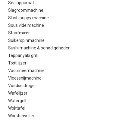
Sealapparaat
Slagroommachine
Slush puppy machine
Sous vide machine
Staafmixer
Suikerspinmachine
Sushi machine & benodigdheden
Teppanyaki grill
Tosti ijzer
Vacumeermachine
Vleessnijmachine
Voedseldroger
Wafelijzer
Watergrill
Woktafel
Worstenvuller