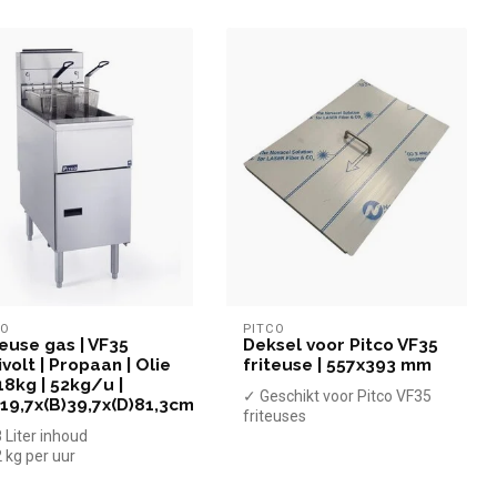
CO
PITCO
teuse gas | VF35
Deksel voor Pitco VF35
ivolt | Propaan | Olie
friteuse | 557x393 mm
18kg | 52kg/u |
✓ Geschikt voor Pitco VF35
119,7x(B)39,7x(D)81,3cm
friteuses
 Liter inhoud
✓ 557x393 mm
 kg per uur
0.000 BTU
ropaan