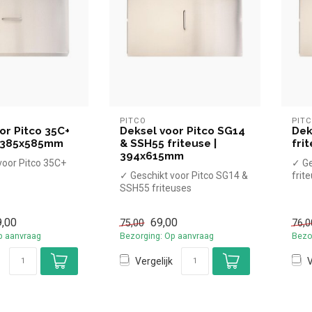
PITCO
PIT
or Pitco 35C+
Deksel voor Pitco SG14
Dek
| 385x585mm
& SSH55 friteuse |
fri
394x615mm
voor Pitco 35C+
✓ Ge
✓ Geschikt voor Pitco SG14 &
frit
 mm
SSH55 friteuses
✓ 3
✓ 394x615 mm
,00
69,00
75,00
76,0
p aanvraag
Bezorging: Op aanvraag
Bezo
Vergelijk
V