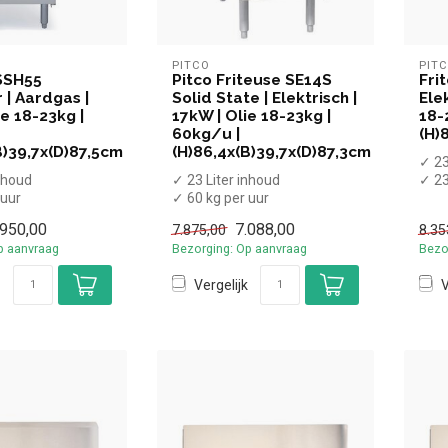
PITCO
PIT
SSH55
Pitco Friteuse SE14S
Fri
| Aardgas |
Solid State | Elektrisch |
Elek
ie 18-23kg |
17kW | Olie 18-23kg |
18-
60kg/u |
(H)
B)39,7x(D)87,5cm
(H)86,4x(B)39,7x(D)87,3cm
✓ 23
inhoud
✓ 23 Liter inhoud
✓ 23
 uur
✓ 60 kg per uur
✓ 1
pkraan
✓ 17 kW
✓ 40
.950,00
7.088,00
7.875,00
8.35
✓ 400 Volt
p aanvraag
Bezorging: Op aanvraag
Bezo
Vergelijk
V