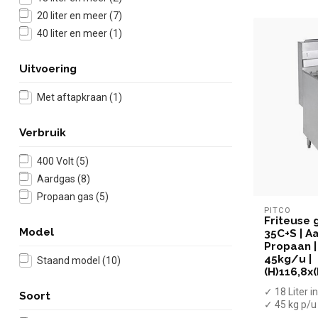
20 liter en meer
(7)
40 liter en meer
(1)
Uitvoering
Met aftapkraan
(1)
Verbruik
400 Volt
(5)
Aardgas
(8)
Propaan gas
(5)
PITCO
Friteuse g
Model
35C+S | A
Propaan |
45kg/u |
Staand model
(10)
(H)116,8x
✓ 18 Liter 
Soort
✓ 45 kg p/u
✓ 90.000 B