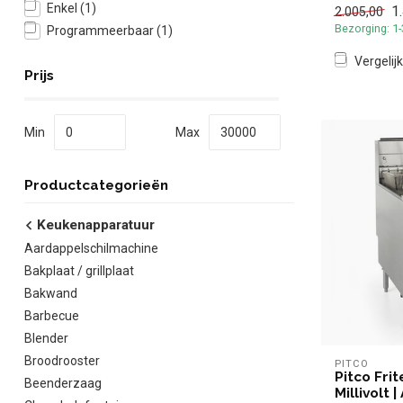
Enkel
(1)
1
2.005,00
✓ Gas
Bezorging: 1
Programmeerbaar
(1)
Vergelijk
Prijs
Min
Max
Productcategorieën
Keukenapparatuur
Aardappelschilmachine
Bakplaat / grillplaat
Bakwand
Barbecue
Blender
Broodrooster
PITCO
Pitco Fri
Beenderzaag
Millivolt 