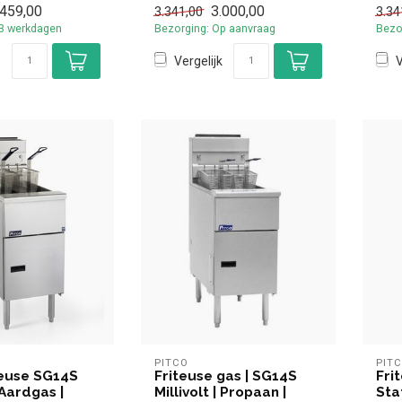
.459,00
3.000,00
3.341,00
3.34
-3 werkdagen
Bezorging: Op aanvraag
Bezo
Vergelijk
V
PITCO
PIT
teuse SG14S
Friteuse gas | SG14S
Fri
| Aardgas |
Millivolt | Propaan |
Sta