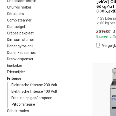
Chocoladefontein
32kW | Ol
60kg/u |
Churros maker
(H)86,4x(
Citruspers
✓ 23 Liter 
Combisteamer
✓ 60 kg per
Contactgrill
✓ 32 kW
3
3.819,00
✓ Gas
Crêpes bakplaat
Bezorging: O
Dim sum stomer
Vergelijk
Doner gyros grill
Doner kebab mes
Drank dispenser
Eierkoker
Frietsnijder
Friteuse
Elektrische friteuse 230 Volt
Elektrische friteuse 400 Volt
Friteuse op gas/ propaan
Pitco friteuse
Gehaktmolen