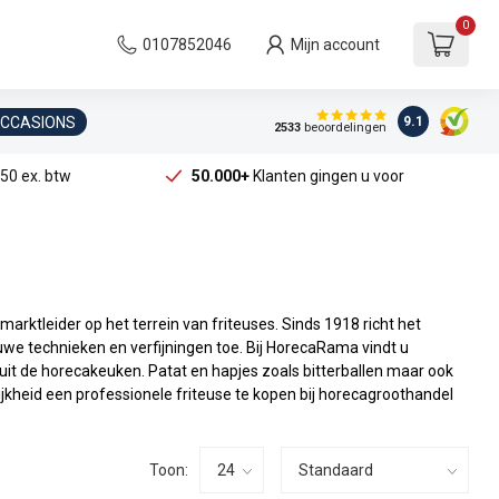
0
0107852046
Mijn account
OCCASIONS
9.1
2533
beoordelingen
50 ex. btw
50.000+
Klanten gingen u voor
marktleider op het terrein van friteuses. Sinds 1918 richt het
euwe technieken en verfijningen toe. Bij HorecaRama vindt u
 uit de horecakeuken. Patat en hapjes zoals bitterballen maar ook
ijkheid een professionele friteuse te kopen bij horecagroothandel
Toon: