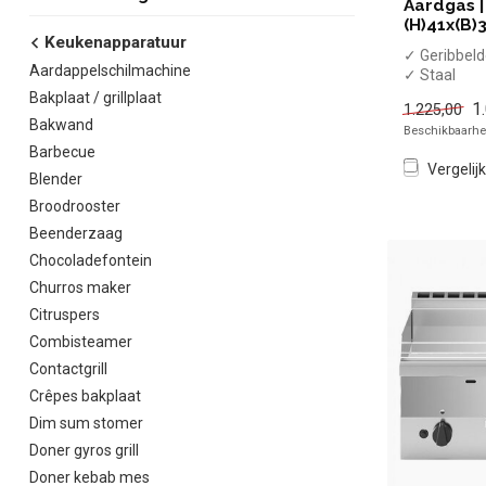
Aardgas |
(H)41x(B)
Keukenapparatuur
✓ Geribbeld
Aardappelschilmachine
✓ Staal
✓ Tafelmod
Bakplaat / grillplaat
1
1.225,00
✓ 5,2kW ve
Bakwand
Beschikbaarhei
✓ Gas
Barbecue
Vergelijk
Blender
Broodrooster
Beenderzaag
Chocoladefontein
Churros maker
Citruspers
Combisteamer
Contactgrill
Crêpes bakplaat
Dim sum stomer
Doner gyros grill
Doner kebab mes