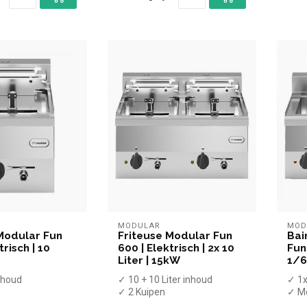
MODULAR
MOD
Modular Fun
Friteuse Modular Fun
Bai
trisch | 10
600 | Elektrisch | 2x 10
Fun
Liter | 15kW
1/
inhoud
✓ 10 + 10 Liter inhoud
✓ 1x
✓ 2 Kuipen
✓ Me
pkraan
✓ Met aftapkraan
✓ T