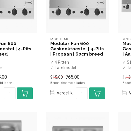
MODULAR
MOD
Fun 600
Modular Fun 600
Mod
estel | 4-Pits
Gaskooktoestel | 4-Pits
Gas
reed
| Propaan | 60cm breed
| A
✓ 4 Pitten
✓ 5 
el
✓ Tafelmodel
✓ T
✓ 13,8 kW
✓ 17
,00
765,00
915,00
1.13
✓ Propaan
✓ G
d laden..
Beschikbaarheid laden..
Besch
Vergelijk
V