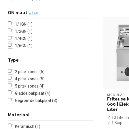
GN maat
Uitleg
1/1GN
(1)
1/2GN
(1)
1/4GN
(1)
1/6GN
(1)
Type
2 pits/ zones
(5)
4 pits/ zones
(5)
5 pits/ zones
(4)
Gladde bakplaat
(4)
MODULAR
Friteuse 
Gegroefde bakplaat
(3)
600 | Elek
Liter
Materiaal
✓ 10 Liter 
✓ 1 Kuip
Keramisch
(1)
✓ Met afta