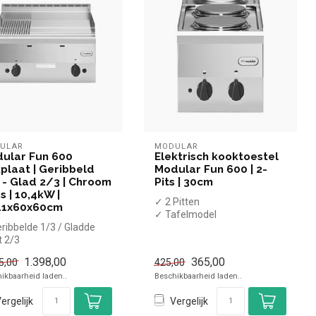
ULAR
MODULAR
ular Fun 600
Elektrisch kooktoestel
plaat | Geribbeld
Modular Fun 600 | 2-
 - Glad 2/3 | Chroom
Pits | 30cm
s | 10,4kW |
✓ 2 Pitten
41x60x60cm
✓ Tafelmodel
ribbelde 1/3 / Gladde
✓ 3 kW
t 2/3
✓ 230 Volt
hroom
1.398,00
365,00
5,00
425,00
afelmodel
ikbaarheid laden..
Beschikbaarheid laden..
0,4 kW vermogen
ergelijk
Vergelijk