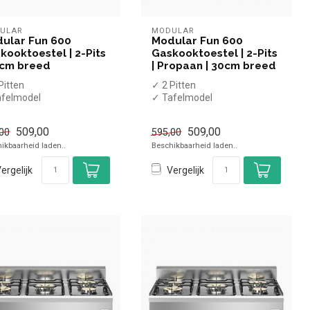
ULAR
MODULAR
ular Fun 600
Modular Fun 600
kooktoestel | 2-Pits
Gaskooktoestel | 2-Pits
0cm breed
| Propaan | 30cm breed
Pitten
✓ 2 Pitten
afelmodel
✓ Tafelmodel
9 kW
✓ 6,9 kW
as
✓ Propaan
509,00
509,00
00
595,00
ikbaarheid laden..
Beschikbaarheid laden..
ergelijk
Vergelijk