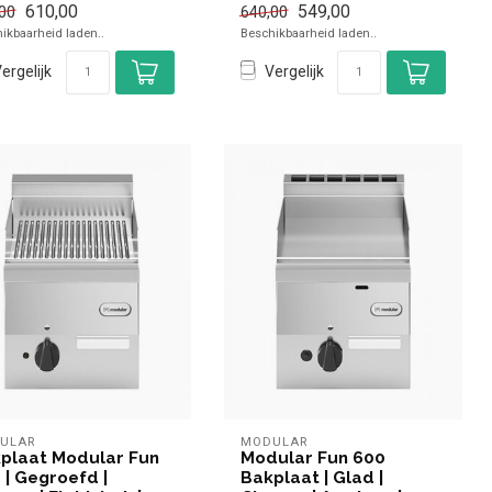
610,00
549,00
00
640,00
 kW
✓ 1,5 kW
ikbaarheid laden..
Beschikbaarheid laden..
0 Volt
✓ 230 Volt
ergelijk
Vergelijk
ULAR
MODULAR
plaat Modular Fun
Modular Fun 600
 | Gegroefd |
Bakplaat | Glad |