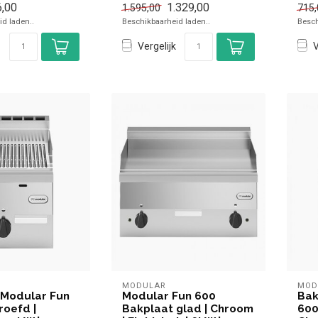
,00
1.329,00
1.595,00
715,
el
✓ Tafelmodel
✓ 3
d laden..
Beschikbaarheid laden..
Besch
✓ 15 kW
✓ 23
✓ 4...
Vergelijk
V
MODULAR
MOD
 Modular Fun
Modular Fun 600
Bak
roefd |
Bakplaat glad | Chroom
600