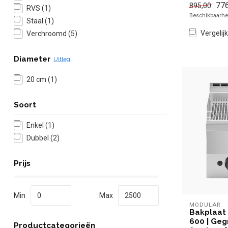
776
895,00
✓ Tafelmod
RVS
(1)
Beschikbaarhei
✓ 7,5 kW
Staal
(1)
✓ 400 Vol...
Vergelijk
Verchroomd
(5)
Diameter
Uitleg
20 cm
(1)
Soort
Enkel
(1)
Dubbel
(2)
Prijs
Min
Max
MODULAR
Bakplaat
600 | Geg
Productcategorieën