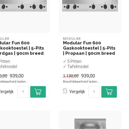
ULAR
MODULAR
ular Fun 600
Modular Fun 600
kooktoestel | 5-Pits
Gaskooktoestel | 5-Pits
ardgas | 90cm breed
| Propaan | 90cm breed
Pitten
✓ 5 Pitten
afelmodel
✓ Tafelmodel
,4 kW
✓ 17,4 kW
939,00
939,00
0,00
1.130,00
as
✓ Propaan
ikbaarheid laden..
Beschikbaarheid laden..
ergelijk
Vergelijk