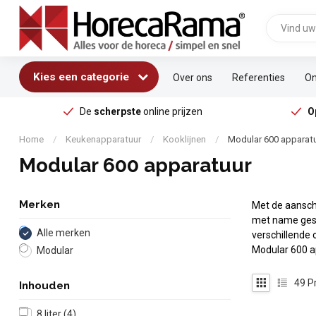
Kies een categorie
Over ons
Referenties
On
De
scherpste
online prijzen
O
Home
/
Keukenapparatuur
/
Kooklijnen
/
Modular 600 apparat
Modular 600 apparatuur
Merken
Met de aansc
met name gesch
Alle merken
verschillende 
Modular 600 a
Modular
49
P
Inhouden
8 liter
(4)