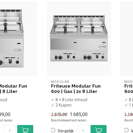
MODULAR
MOD
Modular Fun
Friteuse Modular Fun
Fri
| 8 Liter
600 | Gas | 2x 8 Liter
600
houd
✓ 8 + 8 Liter inhoud
✓ 8 
✓ 2 Kuipen
✓ 1 
pkraan
✓ Met aftapkraan
✓ Me
99,00
1.685,00
1.975,00
1.19
el
✓ Tafelmodel
✓ T
d laden..
Beschikbaarheid laden..
Besch
✓ 13,6 kW
✓ 6,
✓ G...
✓ P
Vergelijk
V