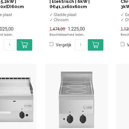
 5,2kW |
| Elektrisch | 6kW |
Chr
30x(D)60cm
(H)41,1x60x60cm
3kW
e plaat
✓ Gladde plaat
✓ Ge
✓ Chroom
✓ C
el
✓ Tafelmodel
✓ T
.025,00
1.225,00
1.474,00
1.12
rmogen
✓ 6kW vermogen
✓ 3
d laden..
Beschikbaarheid laden..
Besch
✓ 400 Volt
✓ 23
Vergelijk
V