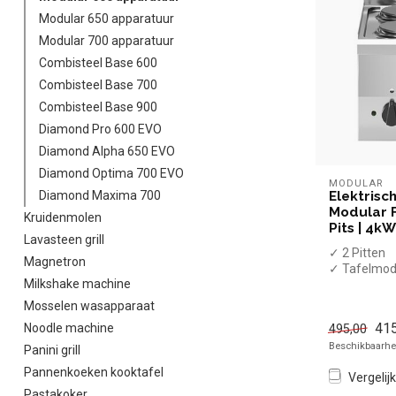
Modular 650 apparatuur
Modular 700 apparatuur
Combisteel Base 600
Combisteel Base 700
Combisteel Base 900
Diamond Pro 600 EVO
Diamond Alpha 650 EVO
Diamond Optima 700 EVO
MODULAR
Elektrisc
Diamond Maxima 700
Modular F
Kruidenmolen
Pits | 4kW
Lavasteen grill
✓ 2 Pitten
Magnetron
✓ Tafelmod
Milkshake machine
✓ 4 kW
✓ 400 Volt
Mosselen wasapparaat
415
Noodle machine
495,00
Beschikbaarhei
Panini grill
Pannenkoeken kooktafel
Vergelijk
Pastakoker