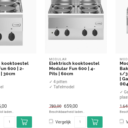
MODULAR
MOD
h kooktoestel
Elektrisch kooktoestel
Mod
un 600 | 2-
Modular Fun 600 | 4-
Bak
 | 30cm
Pits | 60cm
1/3
| Ga
✓ 4 pitten
(H)
el
✓ Tafelmodel
✓ 8 kW
✓ Ge
✓ 400 Volt
plaa
✓ C
,00
659,00
780,00
1.64
✓ T
d laden..
Beschikbaarheid laden..
Besch
✓ 1
...
Vergelijk
V