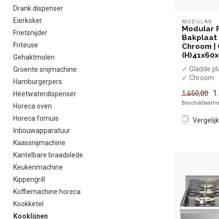
Drank dispenser
Eierkoker
MODULAR
Modular 
Frietsnijder
Bakplaat 
Friteuse
Chroom | 
(H)41x60
Gehaktmolen
✓ Gladde pl
Groente snijmachine
✓ Chroom
Hamburgerpers
✓ Tafelmod
1
1.650,00
Heetwaterdispenser
✓ 10,4 kW 
Beschikbaarhei
✓ Gas
Horeca oven
Horeca fornuis
Vergelijk
Inbouwapparatuur
Kaassnijmachine
Kantelbare braadslede
Keukenmachine
Kippengrill
Koffiemachine horeca
Kookketel
Kooklijnen