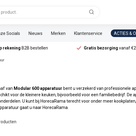
ze Socials
Nieuws
Merken
Klantenservice
ACTIES & 
p rekening
B2B bestellen
Gratis bezorging
vanaf €2
uur
haf van
Modular 600 apparatuur
bent u verzekerd van professionele ap
ikt voor de kleinere keuken, bijvoorbeeld voor een familiebedrijf. De 
onderdelen. U kunt bij HorecaRama terecht voor onder meer kookplaten, g
pparatuur gaat u naar HorecaRama.
roducten