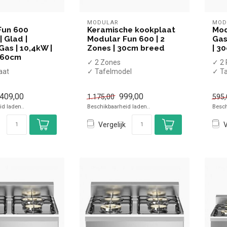
MODULAR
MOD
Fun 600
Keramische kookplaat
Mod
| Glad |
Modular Fun 600 | 2
Gas
Gas | 10,4kW |
Zones | 30cm breed
| 3
x60cm
✓ 2 Zones
✓ 2 
aat
✓ Tafelmodel
✓ T
✓ 3,6 kW
✓ 6,
el
✓ 400 Volt
✓ G
.409,00
999,00
1.175,00
595,
vermogen
d laden..
Beschikbaarheid laden..
Besch
Vergelijk
V