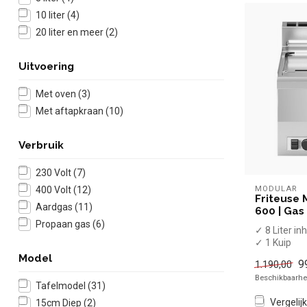
10 liter
(4)
20 liter en meer
(2)
Uitvoering
Met oven
(3)
Met aftapkraan
(10)
Verbruik
230 Volt
(7)
MODULAR
400 Volt
(12)
Friteuse 
Aardgas
(11)
600 | Gas 
Propaan gas
(6)
✓ 8 Liter in
✓ 1 Kuip
✓ Met afta
Model
9
1.190,00
✓ Tafelmod
Beschikbaarhei
✓ 6,8 kW
Tafelmodel
(31)
✓ Gas
Vergelijk
15cm Diep
(2)