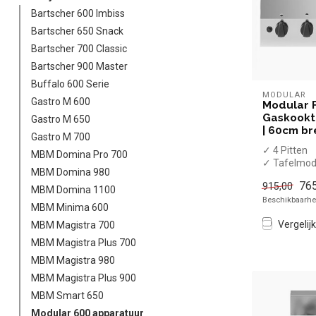
Bartscher 600 Imbiss
Bartscher 650 Snack
Bartscher 700 Classic
Bartscher 900 Master
Buffalo 600 Serie
MODULAR
Gastro M 600
Modular 
Gaskookto
Gastro M 650
| 60cm b
Gastro M 700
✓ 4 Pitten
MBM Domina Pro 700
✓ Tafelmod
MBM Domina 980
✓ 13,8 kW
765
915,00
✓ Gas
MBM Domina 1100
Beschikbaarhei
MBM Minima 600
Vergelijk
MBM Magistra 700
MBM Magistra Plus 700
MBM Magistra 980
MBM Magistra Plus 900
MBM Smart 650
Modular 600 apparatuur