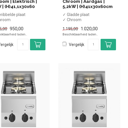
oom | Elektrisch |
Chroom | Aardgas |
 | (H)41,1x30x60
5,2kW | (H)41x30x60cm
ribbelde plaat
✓ Gladde plaat
hroom
✓ Chroom
afelmodel
✓ Tafelmodel
950,00
1.020,00
5,00
1.195,00
kW vermogen
✓ 5,2 kW vermogen
ikbaarheid laden..
Beschikbaarheid laden..
0 Volt
✓ Gas
ergelijk
Vergelijk