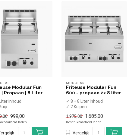
ULAR
MODULAR
teuse Modular Fun
Friteuse Modular Fun
 | Propaan | 8 Liter
600 - propaan 2x 8 liter
Liter inhoud
✓ 8 + 8 Liter inhoud
Kuip
✓ 2 Kuipen
t aftapkraan
✓ Aftapkraan
999,00
1.685,00
0,00
1.975,00
afelmodel
✓ Tafelmodel
ikbaarheid laden..
Beschikbaarheid laden..
8 kW
✓ 13,6 kW
ropaan
✓ Propa...
ergelijk
Vergelijk