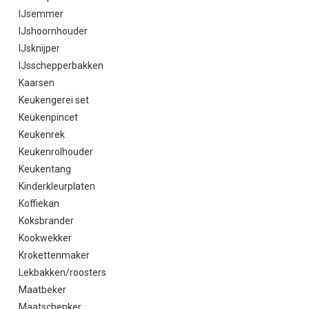
IJsemmer
IJshoornhouder
IJsknijper
IJsschepperbakken
Kaarsen
Keukengerei set
Keukenpincet
Keukenrek
Keukenrolhouder
Keukentang
Kinderkleurplaten
Koffiekan
Koksbrander
Kookwekker
Krokettenmaker
Lekbakken/roosters
Maatbeker
Maatschenker