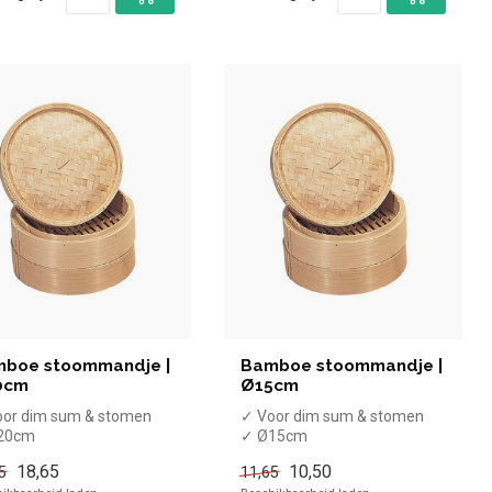
boe stoommandje |
Bamboe stoommandje |
0cm
Ø15cm
oor dim sum & stomen
✓ Voor dim sum & stomen
20cm
✓ Ø15cm
Laags
✓ 2 Laags
18,65
10,50
5
11,65