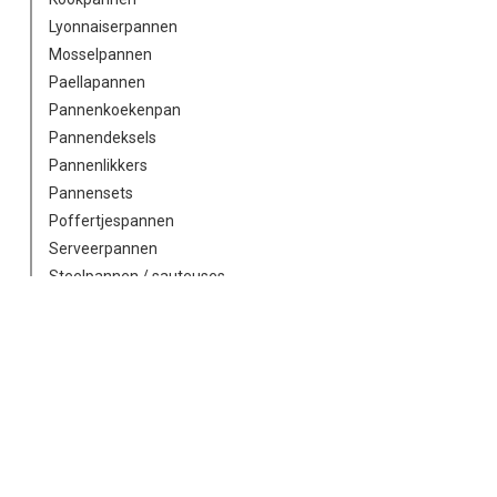
Lyonnaiserpannen
Mosselpannen
Paellapannen
Pannenkoekenpan
Pannendeksels
Pannenlikkers
Pannensets
Poffertjespannen
Serveerpannen
Steelpannen / sauteuses
Stoompannen
Tamago pannen
Vispannen
Wokpannen
Peper en zoutmolen
Peper en zoutstel
Persen / knijpen