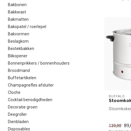
Bakbonen
Bakkwast
Bakmatten
Bakspatel / roerlepel
Bakvormen
Beslagkom
Bestekbakken
Blikopener
Bonnenprikkers / bonnenhouders
Broodmand
Buffetartikelen
Champagnefles afsluiter
Cloche
BUFFALO
Cocktail benodigdheden
Stoomkoke
Decoratie groen
Stoomkoker -
Deegroller
Dienbladen
89,
139,00
Disposables