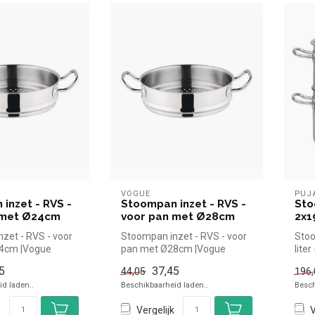
VOGUE
PUJ
inzet - RVS -
Stoompan inzet - RVS -
Sto
 met Ø24cm
voor pan met Ø28cm
2x1
zet - RVS - voor
Stoompan inzet - RVS - voor
Sto
4cm |Vogue
pan met Ø28cm |Vogue
lite
el kopen voor in
simpel en snel kopen voor in
kope
5
37,45
44,05
196,
d...
d laden..
Beschikbaarheid laden..
Besch
Vergelijk
V