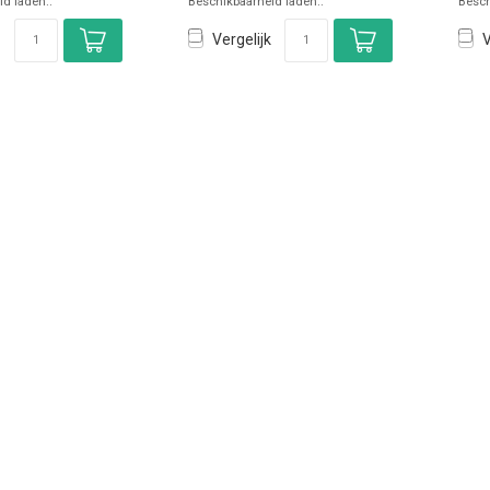
d laden..
Beschikbaarheid laden..
Besch
Vergelijk
V