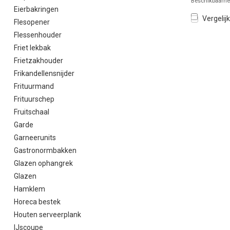
Beschikbaarhei
Eierbakringen
Vergelijk
Flesopener
Flessenhouder
Friet lekbak
Frietzakhouder
Frikandellensnijder
Frituurmand
Frituurschep
Fruitschaal
Garde
Garneerunits
Gastronormbakken
Glazen ophangrek
Glazen
Hamklem
Horeca bestek
Houten serveerplank
IJscoupe