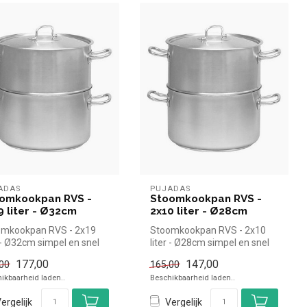
ADAS
PUJADAS
omkookpan RVS -
Stoomkookpan RVS -
9 liter - Ø32cm
2x10 liter - Ø28cm
omkookpan RVS - 2x19
Stoomkookpan RVS - 2x10
r - Ø32cm simpel en snel
liter - Ø28cm simpel en snel
n voor in de horeca. Ov...
kopen voor in de horeca. Ov...
177,00
147,00
00
165,00
ikbaarheid laden..
Beschikbaarheid laden..
ergelijk
Vergelijk