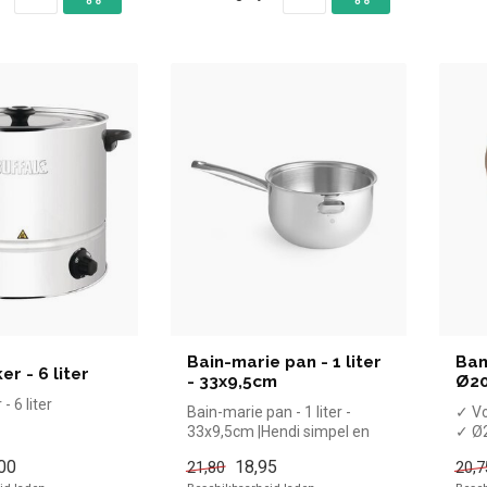
Bain-marie pan - 1 liter
Bam
r - 6 liter
- 33x9,5cm
Ø2
 6 liter
Bain-marie pan - 1 liter -
✓ V
33x9,5cm |Hendi simpel en
✓ Ø
snel kopen voor in de horec...
✓ 2 
00
18,95
21,80
20,7