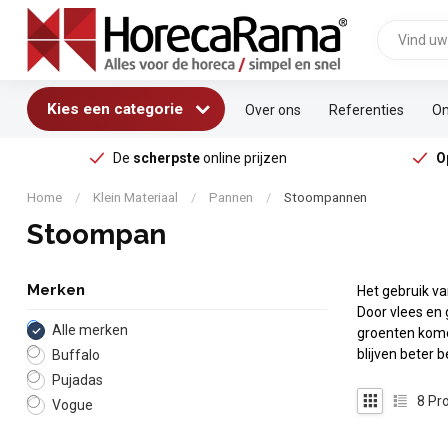
Kies een categorie
Over ons
Referenties
On
De
scherpste
online prijzen
O
Home
/
Klein Materiaal
/
Pannen
/
Stoompannen
Stoompan
Merken
Het gebruik v
Door vlees en
Alle merken
groenten kome
blijven beter
Buffalo
Pujadas
8
Pro
Vogue