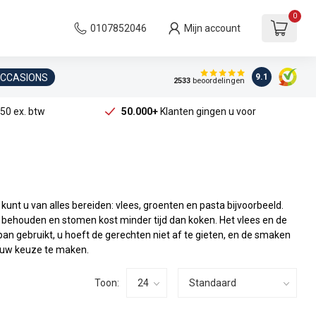
0
0107852046
Mijn account
OCCASIONS
9.1
2533
beoordelingen
50 ex. btw
50.000+
Klanten gingen u voor
unt u van alles bereiden: vlees, groenten en pasta bijvoorbeeld.
 behouden en stomen kost minder tijd dan koken. Het vlees en de
n gebruikt, u hoeft de gerechten niet af te gieten, en de smaken
 uw keuze te maken.
Toon: