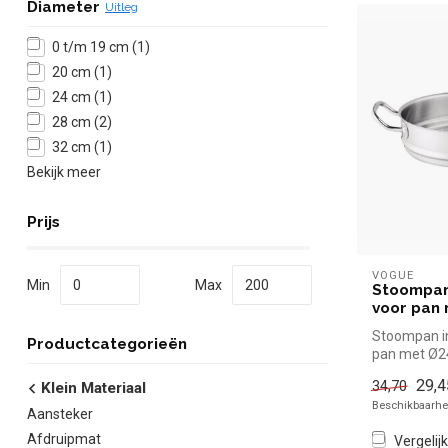
Diameter
Uitleg
0 t/m 19 cm
(1)
20 cm
(1)
24 cm
(1)
28 cm
(2)
32 cm
(1)
Bekijk meer
Prijs
VOGUE
Min
Max
Stoompan 
voor pan
Stoompan in
Productcategorieën
pan met Ø2
simpel en sn
29,4
34,70
Klein Materiaal
d...
Beschikbaarhei
Aansteker
Afdruipmat
Vergelijk