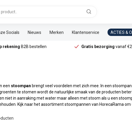
ze Socials
Nieuws
Merken
Klantenservice
ACTIES & 
p rekening
B2B bestellen
Gratis bezorging
vanaf €2
an een
stoompan
brengt veel voordelen met zich mee. In een stoompan k
 groenten te stomen wordt de natuurlijke smaak van de producten beter
n niet in aanraking met water maar alleen met stoom als u een stoompa
 behouden.
Kijk naar het assortiment stoompannen van HorecaRama om
ducten