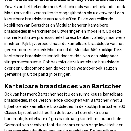
Zowel van het bekende merk Bartscher als van het bekende merk
Modular vindt u verschillende mogelijkheden als u overweegt een
kantelbare braadslede aan te schaffen. Bij de verschillende
kooklijnen van Bartscher en Modular behoren kantelbare
braadsledes in verschillende uitvoeringen en modellen. Op deze
manier kunt u uw professionele horeca keuken volledig naar wens
inrichten. Kijk bijvoorbeeld naar de kantelbare braadslede van het
gerenommeerde merk Modular uit de Modular 650 kooklijn. Deze
kantelbare braadslede kantelt door middel van een inklapbaar
slingermechanisme. Ook beschikt deze kantelbare braadslede
over een uitloopmond aan de voorzijde waardoor ook sauzen
gemakkelijk uit de pan zijn te krijgen.
Kantelbare braadsledes van Bartscher
Ook van het merk Bartscher heeft u een ruime keuze kantelbare
braadsledes. In de verschillende kooklijnen van Bartscher vindt u
bijbehorende kantelbare braadsledes. In de kooklijn Bartscher 700
Classic bijvoorbeeld, heeft u de keuze uit een elektrische
handmatig kantelbare of gas handmatig kantelbare braadslede.
Gemaakt van roestvrijstaal, duurzaam en van hoge kwaliteit, een
laag energieverbruik en eenvoudig te reinigen. De kantelbare