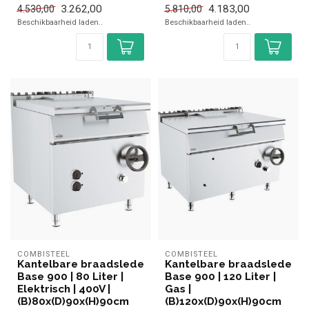
3.262,00
4.183,00
4.530,00
5.810,00
✓ Gas
Beschikbaarheid laden..
Beschikbaarheid laden..
COMBISTEEL
COMBISTEEL
Kantelbare braadslede
Kantelbare braadslede
Base 900 | 80 Liter |
Base 900 | 120 Liter |
Elektrisch | 400V |
Gas |
(B)80x(D)90x(H)90cm
(B)120x(D)90x(H)90cm