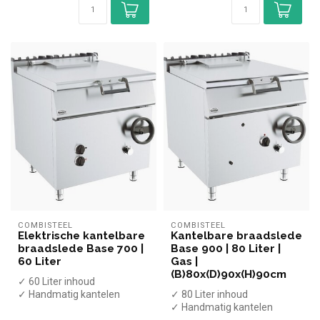
COMBISTEEL
COMBISTEEL
Elektrische kantelbare
Kantelbare braadslede
braadslede Base 700 |
Base 900 | 80 Liter |
60 Liter
Gas |
(B)80x(D)90x(H)90cm
✓ 60 Liter inhoud
✓ Handmatig kantelen
✓ 80 Liter inhoud
✓ 9 kW
✓ Handmatig kantelen
✓ 400 Volt
✓ 20 kW