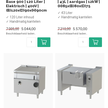
Base 900 | 120 Liter |
| 43L | aardgas | 12kW |
Elektrisch | 400V |
(H)85x(B)80x(D)75
(B)120x(D)90x(H)90cm
✓ 43 Liter
✓ 120 Liter inhoud
✓ Handmatig kantelen
✓ Handmatig kantelen
✓ 12 kW
✓ 18 kW
✓ Aardgas
5.044,00
5.570,00
7.005,00
7.210,00
✓ 400 Volt
Beschikbaarheid laden..
Beschikbaarheid laden..