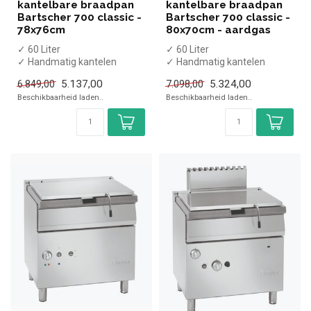
kantelbare braadpan
kantelbare braadpan
Bartscher 700 classic -
Bartscher 700 classic -
78x76cm
80x70cm - aardgas
✓ 60 Liter
✓ 60 Liter
✓ Handmatig kantelen
✓ Handmatig kantelen
✓ 9 kW
✓ 12,5 kW
5.137,00
5.324,00
6.849,00
7.098,00
✓ 400 Volt
✓ Aardgas / 230 Volt
Beschikbaarheid laden..
Beschikbaarheid laden..