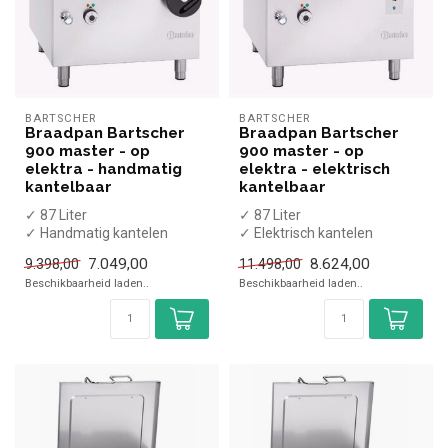
BARTSCHER
BARTSCHER
Braadpan Bartscher
Braadpan Bartscher
900 master - op
900 master - op
elektra - handmatig
elektra - elektrisch
kantelbaar
kantelbaar
✓ 87 Liter
✓ 87 Liter
✓ Handmatig kantelen
✓ Elektrisch kantelen
✓ 9,9 kW
✓ 10,2 kW
7.049,00
8.624,00
9.398,00
11.498,00
✓ 400 Volt
✓ 400 Volt
Beschikbaarheid laden..
Beschikbaarheid laden..