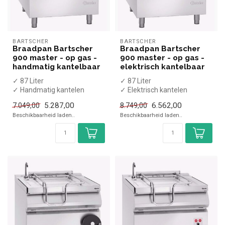
BARTSCHER
BARTSCHER
Braadpan Bartscher
Braadpan Bartscher
900 master - op gas -
900 master - op gas -
handmatig kantelbaar
elektrisch kantelbaar
✓ 87 Liter
✓ 87 Liter
✓ Handmatig kantelen
✓ Elektrisch kantelen
✓ 22 kW
✓ 22 kW
5.287,00
6.562,00
7.049,00
8.749,00
✓ Aardgas
✓ Aardgas
Beschikbaarheid laden..
Beschikbaarheid laden..