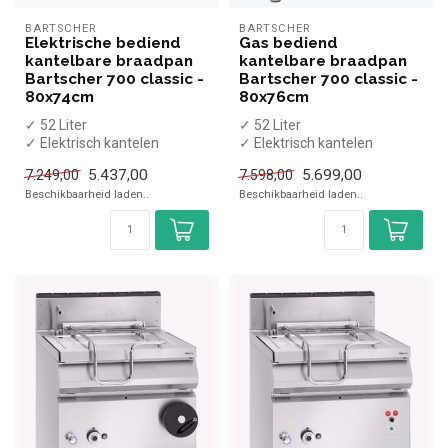
BARTSCHER
BARTSCHER
Elektrische bediend
Gas bediend
kantelbare braadpan
kantelbare braadpan
Bartscher 700 classic -
Bartscher 700 classic -
80x74cm
80x76cm
✓ 52 Liter
✓ 52 Liter
✓ Elektrisch kantelen
✓ Elektrisch kantelen
✓ 10,25 kW
✓ 12,5 kW
5.437,00
5.699,00
7.249,00
7.598,00
✓ 400 Volt
✓ Aardgas / 230 Volt
Beschikbaarheid laden..
Beschikbaarheid laden..