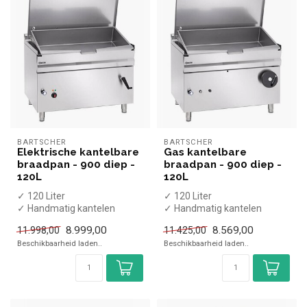
BARTSCHER
BARTSCHER
Elektrische kantelbare
Gas kantelbare
braadpan - 900 diep -
braadpan - 900 diep -
120L
120L
✓ 120 Liter
✓ 120 Liter
✓ Handmatig kantelen
✓ Handmatig kantelen
✓ 14,8 kW
✓ 30 kW
8.999,00
8.569,00
11.998,00
11.425,00
✓ 400 Volt
✓ Aardgas
Beschikbaarheid laden..
Beschikbaarheid laden..