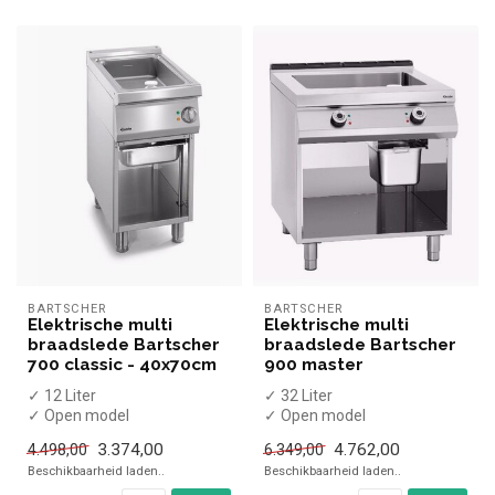
BARTSCHER
BARTSCHER
Elektrische multi
Elektrische multi
braadslede Bartscher
braadslede Bartscher
700 classic - 40x70cm
900 master
✓ 12 Liter
✓ 32 Liter
✓ Open model
✓ Open model
✓ 5 kW
✓ 14 kW
3.374,00
4.762,00
4.498,00
6.349,00
✓ 400 Volt
✓ 400 Volt
Beschikbaarheid laden..
Beschikbaarheid laden..