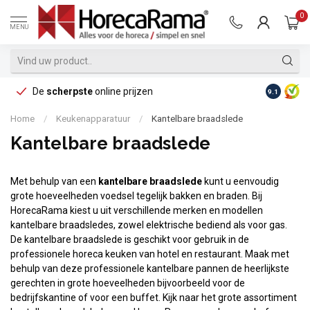
0
MENU
De
scherpste
online prijzen
Op reke
9.1
Home
/
Keukenapparatuur
/
Kantelbare braadslede
Kantelbare braadslede
Met behulp van een
kantelbare braadslede
kunt u eenvoudig
grote hoeveelheden voedsel tegelijk bakken en braden. Bij
HorecaRama kiest u uit verschillende merken en modellen
kantelbare braadsledes, zowel elektrische bediend als voor gas.
De kantelbare braadslede is geschikt voor gebruik in de
professionele horeca keuken van hotel en restaurant. Maak met
behulp van deze professionele kantelbare pannen de heerlijkste
gerechten in grote hoeveelheden bijvoorbeeld voor de
bedrijfskantine of voor een buffet. Kijk naar het grote assortiment