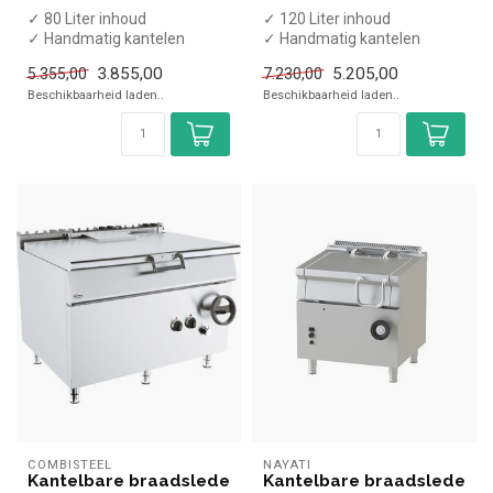
✓ 80 Liter inhoud
✓ 120 Liter inhoud
✓ Handmatig kantelen
✓ Handmatig kantelen
✓ 12 kW
✓ 30 kW
3.855,00
5.205,00
5.355,00
7.230,00
✓ 400 Volt
✓ Gas
Beschikbaarheid laden..
Beschikbaarheid laden..
COMBISTEEL
NAYATI
Kantelbare braadslede
Kantelbare braadslede