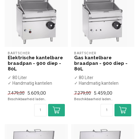
BARTSCHER
BARTSCHER
Elektrische kantelbare
Gas kantelbare
braadpan - 900 diep -
braadpan - 900 diep -
80L
80L
✓ 80 Liter
✓ 80 Liter
✓ Handmatig kantelen
✓ Handmatig kantelen
✓ 9,9 kW
✓ 22 kW
5.609,00
5.459,00
7.479,00
7.279,00
✓ 400 Volt
✓ Aardgas
Beschikbaarheid laden..
Beschikbaarheid laden..