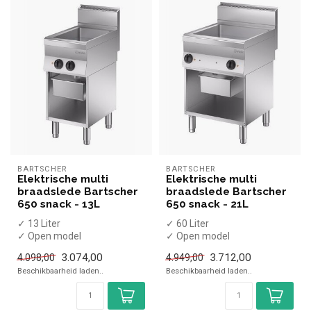
BARTSCHER
BARTSCHER
Elektrische multi
Elektrische multi
braadslede Bartscher
braadslede Bartscher
650 snack - 13L
650 snack - 21L
✓ 13 Liter
✓ 60 Liter
✓ Open model
✓ Open model
✓ 4 kW
✓ 8,1 kW
3.074,00
3.712,00
4.098,00
4.949,00
✓ 400 Volt
✓ 400 Volt
Beschikbaarheid laden..
Beschikbaarheid laden..