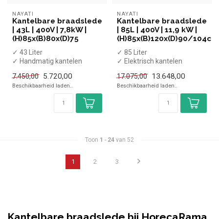
NAYATI
NAYATI
Kantelbare braadslede
Kantelbare braadslede
| 43L | 400V | 7,8kW |
| 85L | 400V | 11,9 kW |
(H)85x(B)80x(D)75
(H)85x(B)120x(D)90/104cm
✓ 43 Liter
✓ 85 Liter
✓ Handmatig kantelen
✓ Elektrisch kantelen
✓ 7,8 kW
✓ 11,9 kW
5.720,00
13.648,00
7.450,00
17.075,00
✓ 400 Volt
✓ 400 Volt
Beschikbaarheid laden..
Beschikbaarheid laden..
Toon
1
-
24
van 52
1
2
3
Kantelbare braadslede bij HorecaRama