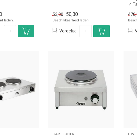
✓ 2,5 kW
✓ T
✓ 230 Volt
✓ 3,
0
50,30
53,00
470,
✓ 23
d laden..
Beschikbaarheid laden..
Besch
Vergelijk
V
BARTSCHER
DIV