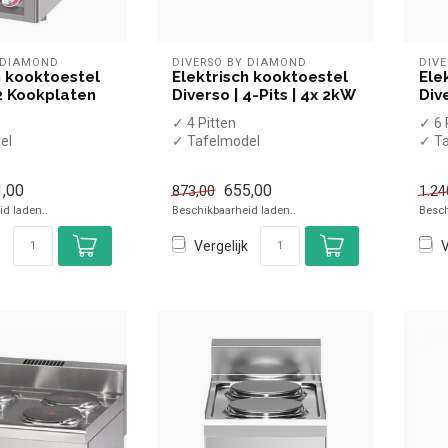
 DIAMOND
DIVERSO BY DIAMOND
DIV
h kooktoestel
Elektrisch kooktoestel
Ele
 2 Kookplaten
Diverso | 4-Pits | 4x 2kW
Div
✓ 4 Pitten
✓ 6 
el
✓ Tafelmodel
✓ T
✓ 4x 2 kW
✓ 6x
✓ 400 Volt
✓ 40
,00
655,00
873,00
1.24
d laden..
Beschikbaarheid laden..
Besch
Vergelijk
V