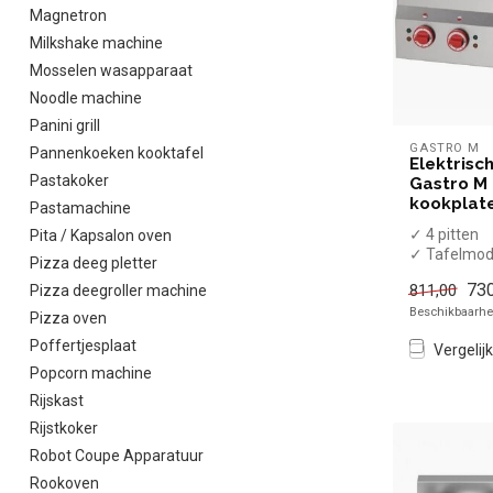
Magnetron
Milkshake machine
Mosselen wasapparaat
Noodle machine
Panini grill
GASTRO M
Pannenkoeken kooktafel
Elektrisc
Pastakoker
Gastro M 
kookplat
Pastamachine
✓ 4 pitten
Pita / Kapsalon oven
✓ Tafelmod
Pizza deeg pletter
✓ 6 kW
730
811,00
Pizza deegroller machine
✓ 400 Volt
Beschikbaarhei
Pizza oven
Poffertjesplaat
Vergelijk
Popcorn machine
Rijskast
Rijstkoker
Robot Coupe Apparatuur
Rookoven