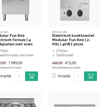
ULAR
MODULAR
ular Fun 600
Elektrisch kooktoestel
trisch fornuis | 4
Modular Fun 600 | 2-
kplaten met oven
Pits | 4kW | 30cm
Pitten
✓ 2 Pitten
aand model, met oven
✓ Tafelmodel
1 kW
✓ 4 kW
1.589,00
415,00
0,00
495,00
0 Volt
✓ 400 Volt
ikbaarheid laden..
Beschikbaarheid laden..
ergelijk
Vergelijk