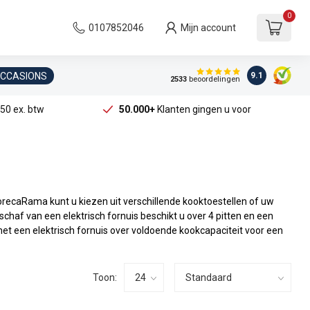
0
0107852046
Mijn account
OCCASIONS
9.1
2533
beoordelingen
50 ex. btw
50.000+
Klanten gingen u voor
HorecaRama kunt u kiezen uit verschillende kooktoestellen of uw
haf van een elektrisch fornuis beschikt u over 4 pitten en een
t een elektrisch fornuis over voldoende kookcapaciteit voor een
Toon: