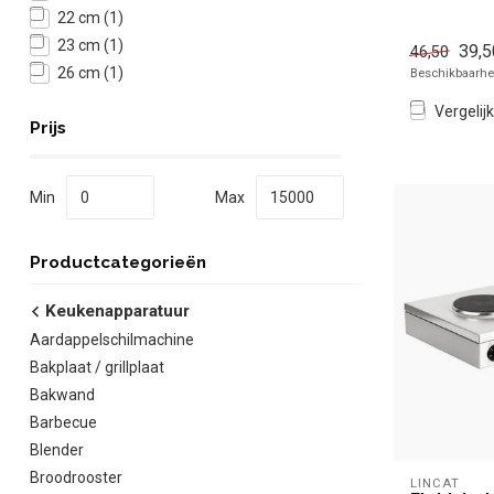
✓ 230 Volt
22 cm
(1)
23 cm
(1)
39,5
46,50
26 cm
(1)
Beschikbaarhei
Vergelijk
Prijs
Min
Max
Productcategorieën
Keukenapparatuur
Aardappelschilmachine
Bakplaat / grillplaat
Bakwand
Barbecue
Blender
Broodrooster
LINCAT