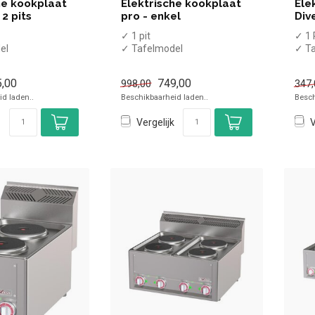
he kookplaat
Elektrische kookplaat
Ele
 2 pits
pro - enkel
Div
✓ 1 pit
✓ 1 
el
✓ Tafelmodel
✓ T
✓ 2 kW
✓ 2
✓ 230 Volt
✓ 23
,00
749,00
998,00
347,
d laden..
Beschikbaarheid laden..
Besch
Vergelijk
V