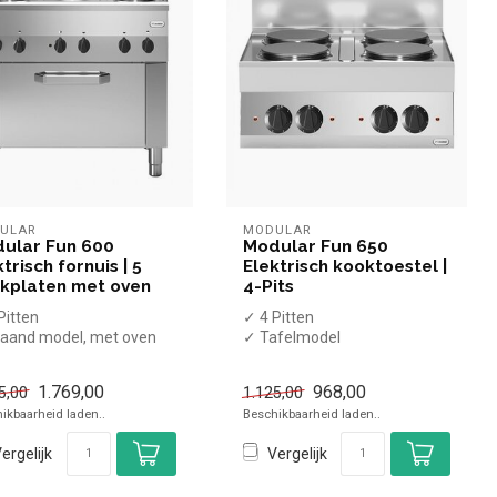
ULAR
MODULAR
ular Fun 600
Modular Fun 650
trisch fornuis | 5
Elektrisch kooktoestel |
kplaten met oven
4-Pits
Pitten
✓ 4 Pitten
aand model, met oven
✓ Tafelmodel
3 kW
✓ 10,4 kW
0 Volt
✓ 400 Volt
1.769,00
968,00
5,00
1.125,00
ikbaarheid laden..
Beschikbaarheid laden..
ergelijk
Vergelijk