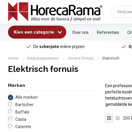
Kies een categorie
Over ons
Referenties
On
De
scherpste
online prijzen
O
Home
/
Keukenapparatuur
/
Horeca fornuis
/
Elektrisch
Elektrisch fornuis
Merken
Een professio
perfecte kookt
Alle merken
heteluchtoven.
gemiddelde k
Bartscher
Buffalo
200
Casta
Caterlite