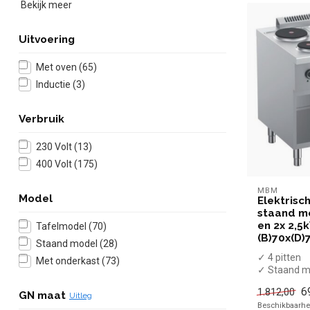
Bekijk meer
Uitvoering
Met oven
(65)
Inductie
(3)
Verbruik
230 Volt
(13)
400 Volt
(175)
MBM
Model
Elektrisch
staand mo
en 2x 2,5k
Tafelmodel
(70)
(B)70x(D)
Staand model
(28)
✓ 4 pitten
Met onderkast
(73)
✓ Staand m
onderkast
6
1.812,00
✓ 8 kW
GN maat
Uitleg
Beschikbaarhei
✓ 400 Volt