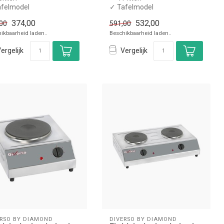
afelmodel
✓ Tafelmodel
5 kW
✓ 2x 1,5 kW + 2x 2 kW
374,00
532,00
00
591,00
0 Volt
✓ 400 Volt
ikbaarheid laden..
Beschikbaarheid laden..
ergelijk
Vergelijk
ERSO BY DIAMOND
DIVERSO BY DIAMOND