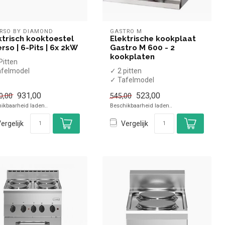
ERSO BY DIAMOND
GASTRO M
ktrisch kooktoestel
Elektrische kookplaat
erso | 6-Pits | 6x 2kW
Gastro M 600 - 2
kookplaten
Pitten
afelmodel
✓ 2 pitten
 2 kW
✓ Tafelmodel
0 Volt
✓ 3 kW
931,00
523,00
0,00
545,00
✓ 400 Volt
ikbaarheid laden..
Beschikbaarheid laden..
ergelijk
Vergelijk