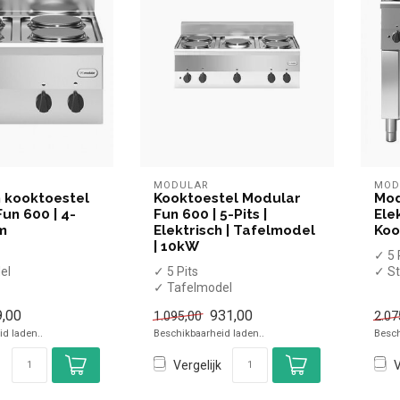
MODULAR
MOD
h kooktoestel
Kooktoestel Modular
Mod
un 600 | 4-
Fun 600 | 5-Pits |
Elek
cm
Elektrisch | Tafelmodel
Koo
| 10kW
✓ 5 
el
✓ 5 Pits
✓ St
✓ Tafelmodel
✓ 1
✓ 10 kW
✓ 40
,00
931,00
1.095,00
2.07
✓ 400 Volt
d laden..
Beschikbaarheid laden..
Besch
Vergelijk
V