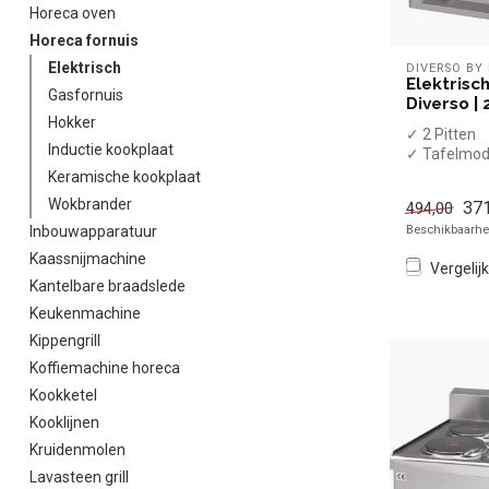
Horeca oven
Horeca fornuis
Elektrisch
DIVERSO BY
Elektrisc
Gasfornuis
Diverso |
Hokker
✓ 2 Pitten
Inductie kookplaat
✓ Tafelmod
✓ 2x 2 kW
Keramische kookplaat
✓ 400 Volt
Wokbrander
371
494,00
Beschikbaarhei
Inbouwapparatuur
Kaassnijmachine
Vergelijk
Kantelbare braadslede
Keukenmachine
Kippengrill
Koffiemachine horeca
Kookketel
Kooklijnen
Kruidenmolen
Lavasteen grill