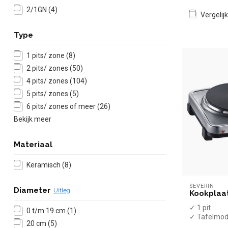
2/1GN
(4)
Vergelijk
Type
1 pits/ zone
(8)
2 pits/ zones
(50)
4 pits/ zones
(104)
5 pits/ zones
(5)
6 pits/ zones of meer
(26)
Bekijk meer
Materiaal
Keramisch
(8)
SEVERIN
Diameter
Uitleg
Kookplaat
✓ 1 pit
0 t/m 19 cm
(1)
✓ Tafelmod
20 cm
(5)
✓ 1,5 kW