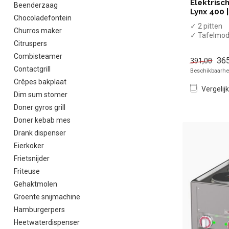
Elektrisc
Beenderzaag
Lynx 400 |
Chocoladefontein
✓ 2 pitten
Churros maker
✓ Tafelmod
Citruspers
✓ 3 kW
✓ 230 Volt
Combisteamer
365
391,00
Contactgrill
Beschikbaarhei
Crêpes bakplaat
Vergelijk
Dim sum stomer
Doner gyros grill
Doner kebab mes
Drank dispenser
Eierkoker
Frietsnijder
Friteuse
Gehaktmolen
Groente snijmachine
Hamburgerpers
Heetwaterdispenser