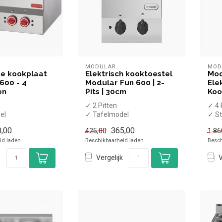
MODULAR
MOD
he kookplaat
Elektrisch kooktoestel
Mod
600 - 4
Modular Fun 600 | 2-
Elek
en
Pits | 30cm
Koo
✓ 2 Pitten
✓ 4 
el
✓ Tafelmodel
✓ St
✓ 3 kW
✓ 1
,00
365,00
425,00
1.86
✓ 230 Volt
✓ 40
d laden..
Beschikbaarheid laden..
Besch
Vergelijk
V