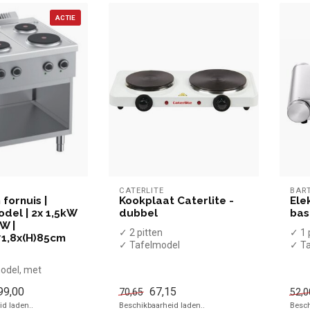
ACTIE
CATERLITE
BAR
 fornuis |
Kookplaat Caterlite -
Ele
del | 2x 1,5kW
dubbel
bas
W |
✓ 2 pitten
✓ 1 
71,8x(H)85cm
✓ Tafelmodel
✓ T
✓ 2,5 kW
✓ 1,
odel, met
✓ 230 Volt
✓ 23
99,00
67,15
70,65
52,0
d laden..
Beschikbaarheid laden..
Besch