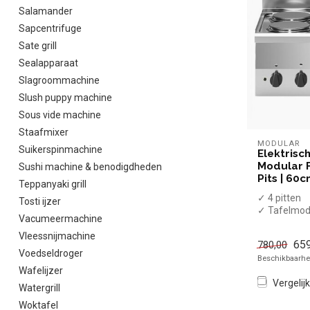
Salamander
Sapcentrifuge
Sate grill
Sealapparaat
Slagroommachine
Slush puppy machine
Sous vide machine
Staafmixer
MODULAR
Suikerspinmachine
Elektrisc
Modular F
Sushi machine & benodigdheden
Pits | 60
Teppanyaki grill
✓ 4 pitten
Tosti ijzer
✓ Tafelmod
Vacumeermachine
✓ 8 kW
✓ 400 Volt
Vleessnijmachine
659
780,00
Voedseldroger
Beschikbaarhei
Wafelijzer
Vergelijk
Watergrill
Woktafel