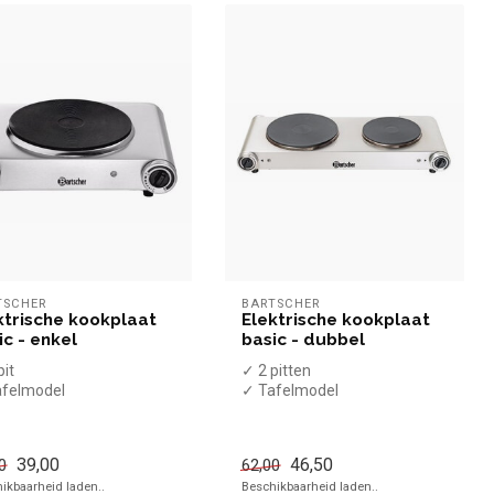
TSCHER
BARTSCHER
ktrische kookplaat
Elektrische kookplaat
ic - enkel
basic - dubbel
pit
✓ 2 pitten
afelmodel
✓ Tafelmodel
5 kW
✓ 2,5 kW
0 Volt
✓ 230 Volt
39,00
46,50
0
62,00
ikbaarheid laden..
Beschikbaarheid laden..