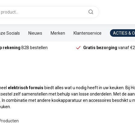
ze Socials
Nieuws
Merken
Klantenservice
ACTIES & 
p rekening
B2B bestellen
Gratis bezorging
vanaf €2
neel
elektrisch fornuis
biedt alles wat u nodig heeft in uw keuken. Bij 
oestel zelf samenstellen met behulp van losse onderdelen. Met de aansc
 In combinatie met andere kookapparatuur en accessoires beschikt u me
euken.
Producten