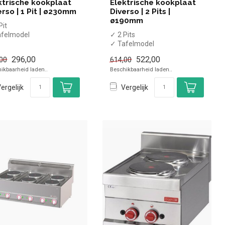
ktrische kookplaat
Elektrische kookplaat
erso | 1 Pit | ø230mm
Diverso | 2 Pits |
ø190mm
Pit
afelmodel
✓ 2 Pits
 kW
✓ Tafelmodel
0 Volt
✓ 3 kW
296,00
522,00
00
614,00
✓ 230 Volt
ikbaarheid laden..
Beschikbaarheid laden..
ergelijk
Vergelijk