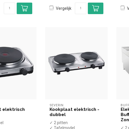
Vergelijk
V
SEVERIN
BUF
 elektrisch
Kookplaat elektrisch -
Ele
dubbel
Buf
Zon
el
✓ 2 pitten
✓ Tafelmodel
✓ 2 