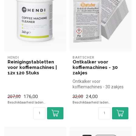
HENDI
BARTSCHER
Reinigingstabletten
Ontkalker voor
voor koffiemachines |
koffiemachines - 30
12x 120 Stuks
zakjes
Ontkalker voor
koffiemachines - 30 zakjes
|Bartscher simpel en snel
176,00
24,00
207,00
32,00
kopen voor i...
Beschikbaarheid laden..
Beschikbaarheid laden..