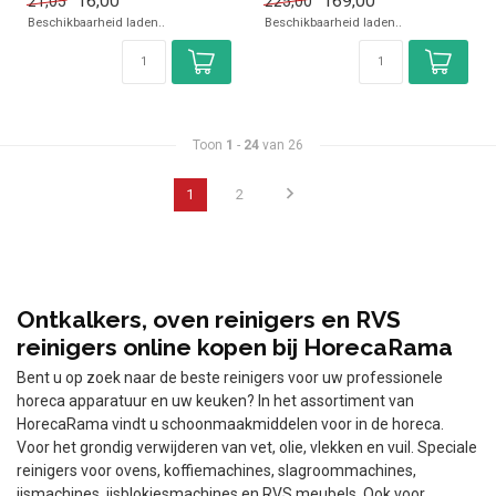
16,00
169,00
21,05
225,00
Ov...
Ov...
Beschikbaarheid laden..
Beschikbaarheid laden..
Toon
1
-
24
van 26
1
2
Ontkalkers, oven reinigers en RVS
reinigers online kopen bij HorecaRama
Bent u op zoek naar de beste reinigers voor uw professionele
horeca apparatuur en uw keuken? In het assortiment van
HorecaRama vindt u schoonmaakmiddelen voor in de horeca.
Voor het grondig verwijderen van vet, olie, vlekken en vuil. Speciale
reinigers voor ovens, koffiemachines, slagroommachines,
ijsmachines, ijsblokjesmachines en RVS meubels. Ook voor