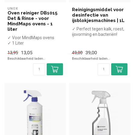
UNOX
Reinigingsmiddel voor
Oven reiniger DB1015
desinfectie van
Det & Rinse - voor
ijsblokjesmachines | 1L
MindMaps ovens - 1
liter
✓ Perfect tegen kalk, roest,
ijsvorming en bacteriën!
✓ Voor MindMaps ovens
✓ 1 Liter inhoud per fles
✓ 1 Liter
13,05
39,00
13,95
49,00
Beschikbaarheid laden..
Beschikbaarheid laden..