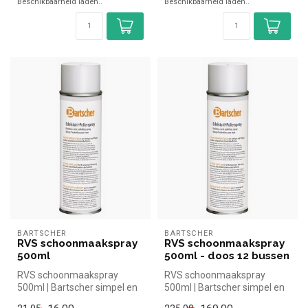
Beschikbaarheid laden..
Beschikbaarheid laden..
BARTSCHER
BARTSCHER
RVS schoonmaakspray
RVS schoonmaakspray
500ml
500ml - doos 12 bussen
RVS schoonmaakspray
RVS schoonmaakspray
500ml | Bartscher simpel en
500ml | Bartscher simpel en
snel kopen voor in de horeca.
snel kopen voor in de horeca.