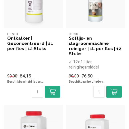
HENDI
HENDI
Ontkalker |
Softijs- en
Geconcentreerd | 1L
slagroommachine
per fles | 12 Stuks
reiniger | 1L per fles | 12
Stuks
✓ 12x 1 Liter
reinigingsmiddel
✓ Lost vet- en eiwitresten op
84,15
76,50
99,00
90,00
✓ Voor alle soort...
Beschikbaarheid laden..
Beschikbaarheid laden..