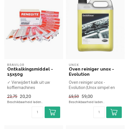
BRAVILOR
UNOX
Ontkalkingsmiddel -
Oven reiniger unox -
15x50g
Evolution
✓ Verwijdert kalk uit uw
Oven reiniger unox -
koffiemachines
Evolution |Unox simpel en
snel kopen voor in de horeca.
20,20
59,00
23,75
69,50
Ove...
Beschikbaarheid laden..
Beschikbaarheid laden..