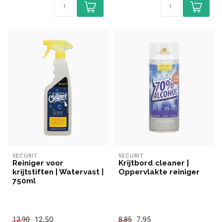
SECURIT
SECURIT
Reiniger voor
Krijtbord cleaner |
krijtstiften | Watervast |
Oppervlakte reiniger
750ml
12,50
7,95
13,90
8,85