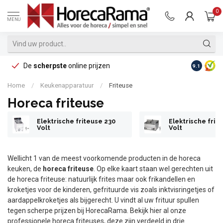
0
MENU
De
scherpste
online prijzen
Op reke
9.1
Home
/
Keukenapparatuur
/
Friteuse
Horeca friteuse
Elektrische friteuse 230
Elektrische frit
Volt
Volt
Wellicht 1 van de meest voorkomende producten in de horeca
keuken, de
horeca friteuse
. Op elke kaart staan wel gerechten uit
de horeca friteuse: natuurlijk frites maar ook frikandellen en
kroketjes voor de kinderen, gefrituurde vis zoals inktvisringetjes of
aardappelkroketjes als bijgerecht. U vindt al uw frituur spullen
tegen scherpe prijzen bij HorecaRama. Bekijk hier al onze
professionele horeca friteuses, deze zijn verdeeld in drie