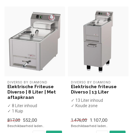
DIVERSO BY DIAMOND
DIVERSO BY DIAMOND
Elektrische Friteuse
Elektrische friteuse
Diverso | 8 Liter | Met
Diverso | 13 Liter
aftapkraan
✓ 13 Liter inhoud
✓ 8 Liter inhoud
✓ Koude zone
✓ 1 Kuip
✓ Met aftapkraan
✓ Aftapkraan
✓ Staand model
552,00
1.107,00
817,00
1.476,00
✓ Tafelmodel
✓ Inclusief f...
Beschikbaarheid laden..
Beschikbaarheid laden..
✓ 3 kW
✓ 230 Volt