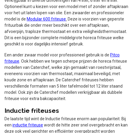
verkrijgbaar in diverse uitvoeringen van 4 liter, 6 liter en 8 liter.
Optioneel kunt u kiezen voor een model met of zonder aftapkraan
voor het uit laten lopen van olie. Een zwaarder en professioneler
model is de
Modular 600 friteuse
.
Deze is voorzien van geperste
frituurbak die onder meer beschikt over een aftapkraan,
afvoerpijn, traploze thermostaat en extra veiligheidsthermostaat.
Dit is een bijzonder complete middelgrote horeca friteuse welke
geschikt is voor dagelijks intensief gebruik.
Een ander zwaar model voor professioneel gebruik is de
Pitco
friteuse
. Ook hebben we tegen scherpe prijzen de horeca friteuse
modellen van Caterchef, welke zijn gemaakt van roestvrijstaal,
eveneens voorzien van thermostaat, maximaal beveiligd, met
koude zone en aftapkraan. De Caterchef friteuses hebben
verschillende formaten van 5 liter tafelmodel tot 12 liter staand
model. Ook zijn de Caterchef modellen verkrijgbaar als dubbele
friteuse voor extra bakcapaciteit.
Inductie friteuses
De laatste tijd wint de Inductie friteuse enorm aan populariteit. Bij
een
inductie friteuse
wordt de hitte zeer snel overgebracht en kan
deze ook veel gerichter en efficiënter overgebracht worden