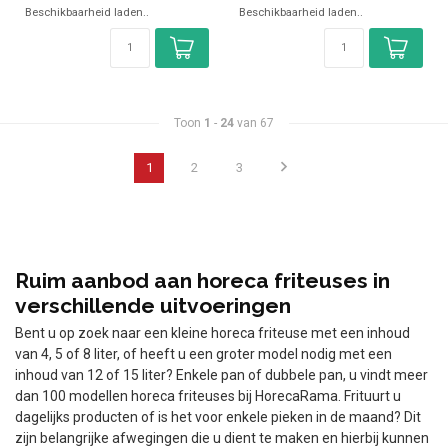
Beschikbaarheid laden..
Beschikbaarheid laden..
✓ 400 Volt
✓ 4,5 kW
✓ 400 Volt
Toon
1
-
24
van 67
1
2
3
Ruim aanbod aan horeca friteuses in
verschillende uitvoeringen
Bent u op zoek naar een kleine horeca friteuse met een inhoud
van 4, 5 of 8 liter, of heeft u een groter model nodig met een
inhoud van 12 of 15 liter? Enkele pan of dubbele pan, u vindt meer
dan 100 modellen horeca friteuses bij HorecaRama. Frituurt u
dagelijks producten of is het voor enkele pieken in de maand? Dit
zijn belangrijke afwegingen die u dient te maken en hierbij kunnen