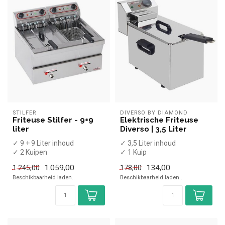
STILFER
DIVERSO BY DIAMOND
Friteuse Stilfer - 9+9
Elektrische Friteuse
liter
Diverso | 3,5 Liter
✓ 9 + 9 Liter inhoud
✓ 3,5 Liter inhoud
✓ 2 Kuipen
✓ 1 Kuip
✓ Met aftapkraan
x Zonder aftapkraan
1.059,00
134,00
1.245,00
178,00
✓ Tafelmodel
✓ Tafelmodel
Beschikbaarheid laden..
Beschikbaarheid laden..
✓ 2x 3,45 kW
✓ 3 kW
...
✓ 230 V...