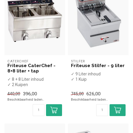
CATERCHEF
STILFER
Friteuse CaterChef -
Friteuse Stilfer - 9 liter
8+8 liter + tap
✓ 9 Liter inhoud
✓ 8 + 8 Liter inhoud
✓ 1 Kuip
✓ 2 Kuipen
✓ Aftapkraan
✓ Aftapkraan
✓ Tafelmodel
396,00
626,00
440,00
745,00
✓ Tafelmodel
✓ 3,45 kW
Beschikbaarheid laden..
Beschikbaarheid laden..
✓ 2x 3,25 kW
✓ 230 Volt
✓ 2x...