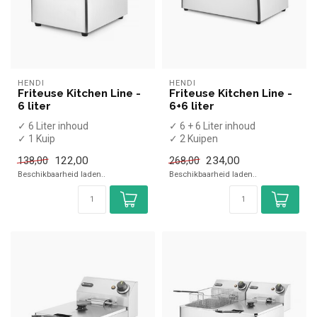
HENDI
HENDI
Friteuse Kitchen Line -
Friteuse Kitchen Line -
6 liter
6+6 liter
✓ 6 Liter inhoud
✓ 6 + 6 Liter inhoud
✓ 1 Kuip
✓ 2 Kuipen
X Aftapkraan
X Aftapkraan
122,00
234,00
138,00
268,00
✓ Tafelmodel
✓ Tafelmodel
Beschikbaarheid laden..
Beschikbaarheid laden..
✓ 3,3 kW
✓ 2x 3,3 kW
✓ 230 Volt
✓ 230...