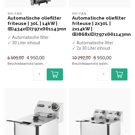
SHI-FAN
SHI-FAN
Automatische oliefilter
Automatische oliefilter
friteuse | 30L | 14kW |
friteuse | 2x30L |
(B)434x(D)797x(H)1143mm
2x14kW |
(B)868x(D)797x(H)1143mm
✓ Automatische filter
✓ 30 Liter inhoud
✓ Automatische filter
✓ Met aftapkraan
✓ 2x 30 Liter inhoud
✓ Staand model
✓ Met aftapkraan
4.950,00
8.950,00
6.500,00
10.292,00
✓ 40...
✓ Staand model
Beschikbaarheid laden..
Beschikbaarheid laden..
✓...