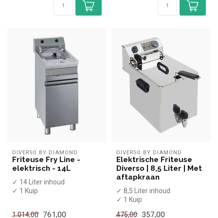
DIVERSO BY DIAMOND
DIVERSO BY DIAMOND
Friteuse Fry Line -
Elektrische Friteuse
elektrisch - 14L
Diverso | 8,5 Liter | Met
aftapkraan
✓ 14 Liter inhoud
✓ 1 Kuip
✓ 8,5 Liter inhoud
✓ Aftapkraan
✓ 1 Kuip
✓ Staand model
✓ Aftapkraan
761,00
357,00
1.014,00
475,00
✓ 9 kW
✓ Tafelmodel