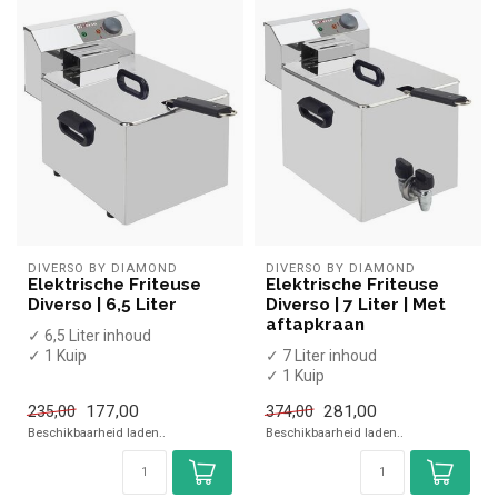
DIVERSO BY DIAMOND
DIVERSO BY DIAMOND
Elektrische Friteuse
Elektrische Friteuse
Diverso | 6,5 Liter
Diverso | 7 Liter | Met
aftapkraan
✓ 6,5 Liter inhoud
✓ 1 Kuip
✓ 7 Liter inhoud
x Zonder aftapkraan
✓ 1 Kuip
✓ Tafelmodel
✓ Aftapkraan
177,00
281,00
235,00
374,00
✓ 3,2 kW
✓ Tafelmodel
Beschikbaarheid laden..
Beschikbaarheid laden..
✓ 230...
✓ 3,5 kW
✓ 230 Volt