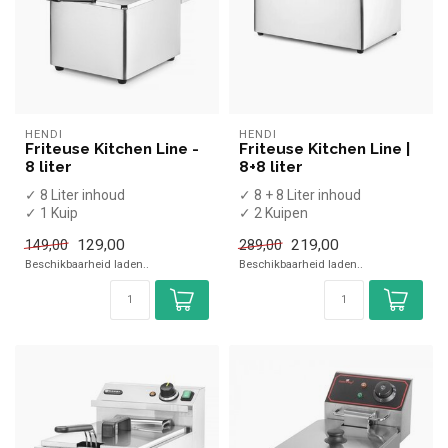
HENDI
HENDI
Friteuse Kitchen Line -
Friteuse Kitchen Line |
8 liter
8+8 liter
✓ 8 Liter inhoud
✓ 8 + 8 Liter inhoud
✓ 1 Kuip
✓ 2 Kuipen
X Aftapkraan
X Aftapkraan
129,00
219,00
149,00
289,00
✓ Tafelmodel
✓ Tafelmodel
Beschikbaarheid laden..
Beschikbaarheid laden..
✓ 3,5 kW
✓ 2x 3,5 kW
✓ 230 Volt
✓ 230...