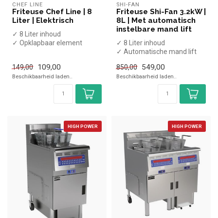
CHEF LINE
SHI-FAN
Friteuse Chef Line | 8
Friteuse Shi-Fan 3.2kW |
Liter | Elektrisch
8L | Met automatisch
instelbare mand lift
✓ 8 Liter inhoud
✓ Opklapbaar element
✓ 8 Liter inhoud
✓ Inclusief frituurmand
✓ Automatische mand lift
x Zonder aftap...
✓ Programmeerbaar
109,00
549,00
149,00
850,00
✓ Met aftapkraan
Beschikbaarheid laden..
Beschikbaarheid laden..
...
HIGH POWER
HIGH POWER