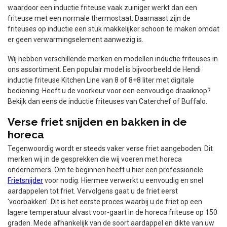
waardoor een inductie friteuse vaak zuiniger werkt dan een
friteuse met een normale thermostaat. Daarnaast zijn de
friteuses op inductie een stuk makkelijker schoon te maken omdat
er geen verwarmingselement aanwezig is.
Wij hebben verschillende merken en modellen inductie friteuses in
ons assortiment. Een populair model is bijvoorbeeld de Hendi
inductie friteuse Kitchen Line van 8 of 8+8 liter met digitale
bediening. Heeft u de voorkeur voor een eenvoudige draaiknop?
Bekijk dan eens de inductie friteuses van Caterchef of Buffalo.
Verse friet snijden en bakken in de
horeca
Tegenwoordig wordt er steeds vaker verse friet aangeboden. Dit
merken wij in de gesprekken die wij voeren met horeca
ondernemers. Om te beginnen heeft u hier een professionele
Frietsnijder
voor nodig. Hiermee verwerkt u eenvoudig en snel
aardappelen tot friet. Vervolgens gaat u de friet eerst
'voorbakken'. Dit is het eerste proces waarbij u de friet op een
lagere temperatuur alvast voor-gaart in de horeca friteuse op 150
graden. Mede afhankelijk van de soort aardappel en dikte van uw