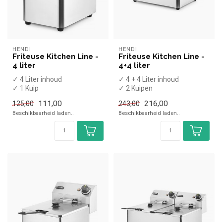
HENDI
HENDI
Friteuse Kitchen Line -
Friteuse Kitchen Line -
4 liter
4+4 liter
✓ 4 Liter inhoud
✓ 4 + 4 Liter inhoud
✓ 1 Kuip
✓ 2 Kuipen
X Aftapkraan
X Aftapkraan
111,00
216,00
125,00
243,00
✓ Tafelmodel
✓ Tafelmodel
Beschikbaarheid laden..
Beschikbaarheid laden..
✓ 3 kW
✓ 2x 3 kW
✓ 230 Volt
✓ 230 V...