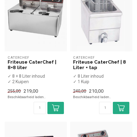
CATERCHEF
CATERCHEF
Friteuse CaterChef |
Friteuse CaterChef | 8
8+8 liter
Liter + tap
✓ 8 + 8 Liter inhoud
✓ 8 Liter inhoud
✓ 2 Kuipen
✓ 1 Kuip
X Aftapkraan
✓ Aftapkraan
219,00
210,00
255,00
240,00
✓ Tafelmodel
✓ Tafelmodel
Beschikbaarheid laden..
Beschikbaarheid laden..
✓ 2x 3,25 kW
✓ 3,25 kW
✓ 2x...
✓ 230 Volt