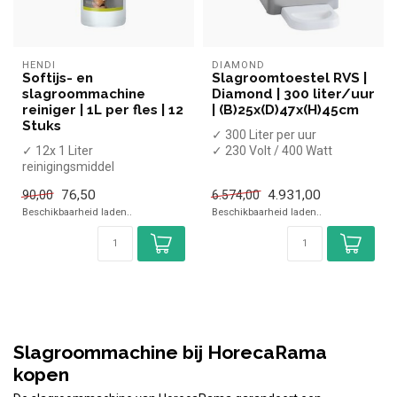
HENDI
DIAMOND
Softijs- en
Slagroomtoestel RVS |
slagroommachine
Diamond | 300 liter/uur
reiniger | 1L per fles | 12
| (B)25x(D)47x(H)45cm
Stuks
✓ 300 Liter per uur
✓ 12x 1 Liter
✓ 230 Volt / 400 Watt
reinigingsmiddel
✓ Lost vet- en eiwitresten op
76,50
4.931,00
90,00
6.574,00
✓ Voor alle soort...
Beschikbaarheid laden..
Beschikbaarheid laden..
Slagroommachine bij HorecaRama
kopen