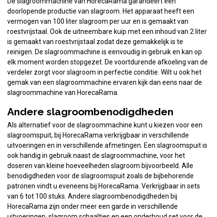
De slagroommachine van HorecaRama garandeert een
doorlopende productie van slagroom. Het apparaat heeft een
vermogen van 100 liter slagroom per uur en is gemaakt van
roestvrijstaal. Ook de uitneembare kuip met een inhoud van 2 liter
is gemaakt van roestvrijstaal zodat deze gemakkelijk is te
reinigen. De slagroommachine is eenvoudig in gebruik en kan op
elk moment worden stopgezet. De voortdurende afkoeling van de
verdeler zorgt voor slagroom in perfectie conditie. Wilt u ook het
gemak van een slagroommachine ervaren kijk dan eens naar de
slagroommachine van HorecaRama.
Andere slagroombenodigdheden
Als alternatief voor de slagroommachine kunt u kiezen voor een
slagroomspuit, bij HorecaRama verkrijgbaar in verschillende
uitvoeringen en in verschillende afmetingen. Een slagroomspuit is
ook handig in gebruik naast de slagroommachine, voor het
doseren van kleine hoeveelheden slagroom bijvoorbeeld. Alle
benodigdheden voor de slagroomspuit zoals de bijbehorende
patronen vindt u eveneens bij HorecaRama. Verkrijgbaar in sets
van 6 tot 100 stuks. Andere slagroombenodigdheden bij
HorecaRama zijn onder meer een garde in verschillende
uitvoeringen, slagroom schaaltjes en een onderhoud set voor de