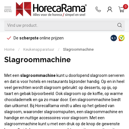
0
MENU
De
scherpste
online prijzen
Op reke
9.1
Home
/
Keukenapparatuur
/
Slagroommachine
Slagroommachine
Met een
slagroommachine
kunt u doorlopend slagroom serveren
en dat is voor hotels en restaurants bijzonder handig. Op en in heel
veel gerechten wordt slagroom gebruikt: op desserts, op ijs, op
taart en gebak bijvoorbeeld. Ook slagroom op de koffie, op warme
chocolademelk en ga zo maar door. Een slagroommachine biedt
dan uitkomst. Bij HorecaRama vindt u alles op het gebied van
slagroom, waaronder slagroomspuiten, een slagroommachine en
handige en nuttige accessoires voor slagroom. Met een
slagroommachine kunt u met een druk op de knop de gewenste