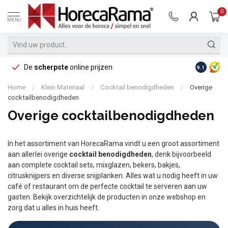
0
MENU
De
scherpste
online prijzen
Op reke
9.1
Home
/
Klein Materiaal
/
Cocktail benodigdheden
/
Overige
cocktailbenodigdheden
Overige cocktailbenodigdheden
In het assortiment van HorecaRama vindt u een groot assortiment
aan allerlei overige
cocktail benodigdheden
, denk bijvoorbeeld
aan complete cocktail sets, mixglazen, bekers, bakjes,
citrusknijpers en diverse snijplanken. Alles wat u nodig heeft in uw
café of restaurant om de perfecte cocktail te serveren aan uw
gasten. Bekijk overzichtelijk de producten in onze webshop en
zorg dat u alles in huis heeft.