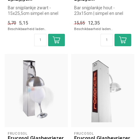
Bar snijplankje zwart -
Bar snijplankje hout -
15x25,5cm simpel en snel
23x15cm | simpel en snel
kopen voor in de horeca.
kopen voor in de horeca.
5,15
12,35
5,70
15,55
Overzi...
Overzic...
Beschikbaarheid laden..
Beschikbaarheid laden..
FRUCOSOL
FRUCOSOL
Frucosol Glasbevriezer
Frucosol Glasbevriezer