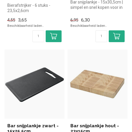
Bar snijplankje - 15x30,5cm |
Bierafstrijker - 6 stuks -
simpel en snel kopen voor in
23,5x2,6cm
de horeca. Overzichte...
3,65
6,30
4,55
6,95
Beschikbaarheid laden..
Beschikbaarheid laden..
Bar snijplankje zwart -
Bar snijplankje hout -
15x25,5cm
23x15cm