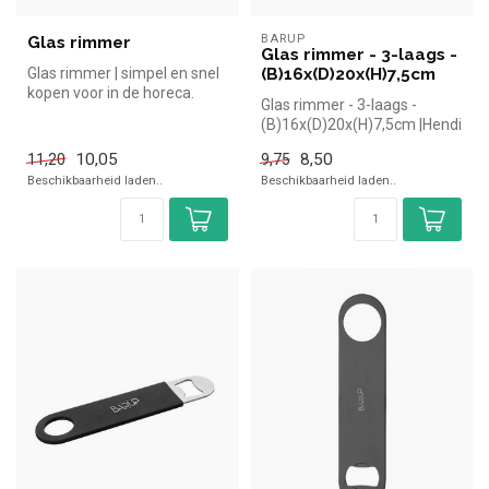
BARUP
Glas rimmer
Glas rimmer - 3-laags -
Glas rimmer | simpel en snel
(B)16x(D)20x(H)7,5cm
kopen voor in de horeca.
Glas rimmer - 3-laags -
Overzichtelijk bekijken bi...
(B)16x(D)20x(H)7,5cm |Hendi
simpel en snel kopen voor
10,05
8,50
11,20
9,75
in...
Beschikbaarheid laden..
Beschikbaarheid laden..