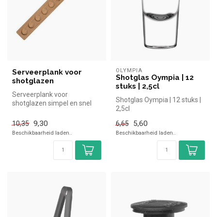
OLYMPIA
Serveerplank voor
Shotglas Oympia | 12
shotglazen
stuks | 2,5cl
Serveerplank voor
Shotglas Oympia | 12 stuks |
shotglazen simpel en snel
2,5cl
kopen voor in de horeca.
Overzichtel...
9,30
5,60
10,35
6,65
Beschikbaarheid laden..
Beschikbaarheid laden..