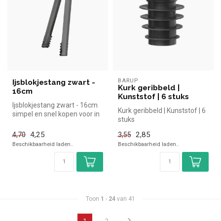
BARUP
Ijsblokjestang zwart -
Kurk geribbeld |
16cm
Kunststof | 6 stuks
Ijsblokjestang zwart - 16cm
Kurk geribbeld | Kunststof | 6
simpel en snel kopen voor in
stuks
de horeca. Overzichteli...
4,25
2,85
4,70
3,55
Beschikbaarheid laden..
Beschikbaarheid laden..
Toon
1
-
24
van 41
1
2