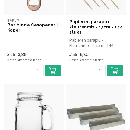
BARUP
Papieren paraplu -
Bar blade flesopener |
kleurenmix - 17cm - 144
Koper
stuks
Papieren paraplu -
kleurenmix - 17cm - 144
stuks | simpel en snel kopen
3,35
6,80
3,95
7,55
voor in ...
Beschikbaarheid laden..
Beschikbaarheid laden..