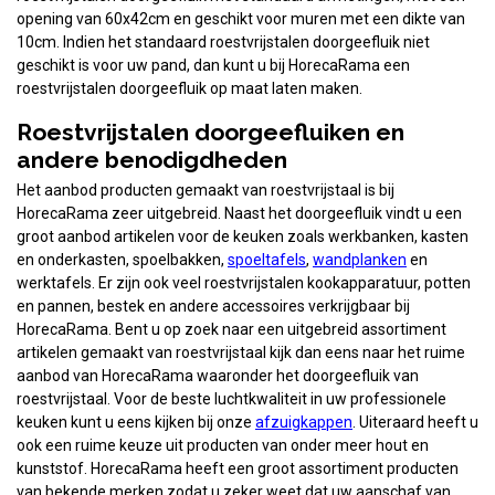
opening van 60x42cm en geschikt voor muren met een dikte van
10cm. Indien het standaard roestvrijstalen doorgeefluik niet
geschikt is voor uw pand, dan kunt u bij HorecaRama een
roestvrijstalen doorgeefluik op maat laten maken.
Roestvrijstalen doorgeefluiken en
andere benodigdheden
Het aanbod producten gemaakt van roestvrijstaal is bij
HorecaRama zeer uitgebreid. Naast het doorgeefluik vindt u een
groot aanbod artikelen voor de keuken zoals werkbanken, kasten
en onderkasten, spoelbakken,
spoeltafels
,
wandplanken
en
werktafels. Er zijn ook veel roestvrijstalen kookapparatuur, potten
en pannen, bestek en andere accessoires verkrijgbaar bij
HorecaRama. Bent u op zoek naar een uitgebreid assortiment
artikelen gemaakt van roestvrijstaal kijk dan eens naar het ruime
aanbod van HorecaRama waaronder het doorgeefluik van
roestvrijstaal. Voor de beste luchtkwaliteit in uw professionele
keuken kunt u eens kijken bij onze
afzuigkappen
. Uiteraard heeft u
ook een ruime keuze uit producten van onder meer hout en
kunststof. HorecaRama heeft een groot assortiment producten
van bekende merken zodat u zeker weet dat uw aanschaf van