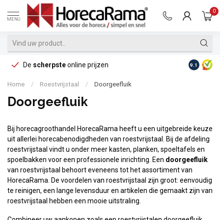
0
MENU
De
scherpste
online prijzen
Op reke
9.1
Home
/
Roestvrijstaal
/
Doorgeefluik
Doorgeefluik
Bij horecagroothandel HorecaRama heeft u een uitgebreide keuze
uit allerlei horecabenodigdheden van roestvrijstaal. Bij de afdeling
roestvrijstaal vindt u onder meer kasten, planken, spoeltafels en
spoelbakken voor een professionele inrichting. Een
doorgeefluik
van roestvrijstaal behoort eveneens tot het assortiment van
HorecaRama. De voordelen van roestvrijstaal zijn groot: eenvoudig
te reinigen, een lange levensduur en artikelen die gemaakt zijn van
roestvrijstaal hebben een mooie uitstraling.
Combineer uw aankopen zoals een roestvrijstalen doorgeefluik,