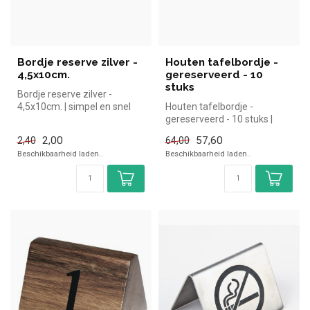
Bordje reserve zilver -
Houten tafelbordje -
4,5x10cm.
gereserveerd - 10
stuks
Bordje reserve zilver -
4,5x10cm. | simpel en snel
Houten tafelbordje -
kopen voor in de horeca.
gereserveerd - 10 stuks |
Over...
simpel en snel kopen voor in
2,00
57,60
2,40
64,00
de h...
Beschikbaarheid laden..
Beschikbaarheid laden..