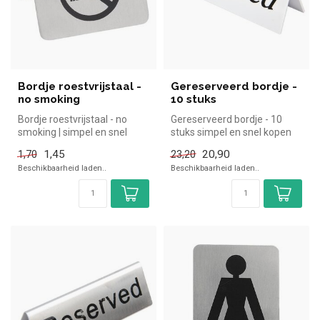
Bordje roestvrijstaal -
Gereserveerd bordje -
no smoking
10 stuks
Bordje roestvrijstaal - no
Gereserveerd bordje - 10
smoking | simpel en snel
stuks simpel en snel kopen
kopen voor in de horeca.
voor in de horeca. Overzicht...
1,45
20,90
1,70
23,20
Ove...
Beschikbaarheid laden..
Beschikbaarheid laden..