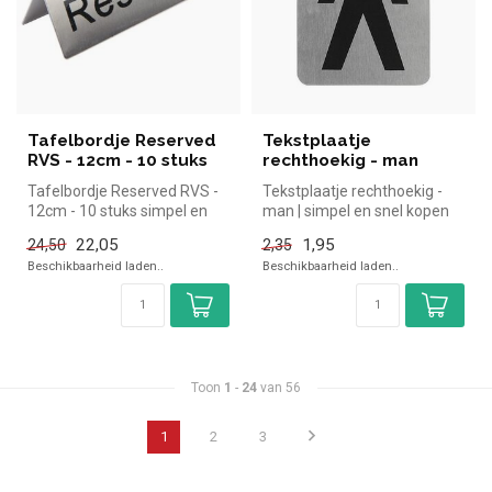
Tafelbordje Reserved
Tekstplaatje
RVS - 12cm - 10 stuks
rechthoekig - man
Tafelbordje Reserved RVS -
Tekstplaatje rechthoekig -
12cm - 10 stuks simpel en
man | simpel en snel kopen
snel kopen voor in de horec...
voor in de horeca. Overzic...
22,05
1,95
24,50
2,35
Beschikbaarheid laden..
Beschikbaarheid laden..
Toon
1
-
24
van 56
1
2
3