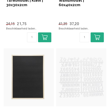
Tafelmodel | Klein |
Wandmodel |
30x30x2cm
60x40x2cm
21,75
37,20
24,15
41,35
Beschikbaarheid laden..
Beschikbaarheid laden..