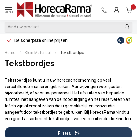
0
MENU
De
scherpste
online prijzen
Op reke
9.1
Home
/
Klein Materiaal
/
Tekstbordjes
Tekstbordjes
Tekstbordjes
kunt u in uw horecaonderneming op veel
verschillende manieren gebruiken. Aanwijzingen voor gasten
bijvoorbeeld, of voor uw personeel. Het afsluiten van bepaalde
ruimtes, het aangeven van de nooduitgang en het reserveren van
tafels zijn allemaal zaken die u gemakkelijk en eenvoudig
aangeeft door tekstbordjes te gebruiken. Bij HorecaRama vindt u
een groot assortiment tekstbordjes voor verschillende doeleinden.
Filters