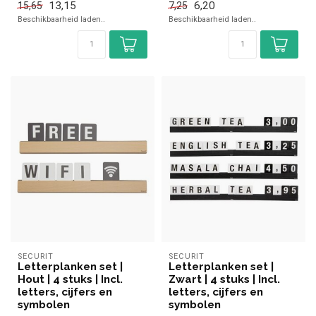
13,15
6,20
15,65
7,25
vaatwasmachine
Beschikbaarheid laden..
Beschikbaarheid laden..
SECURIT
SECURIT
Letterplanken set |
Letterplanken set |
Hout | 4 stuks | Incl.
Zwart | 4 stuks | Incl.
letters, cijfers en
letters, cijfers en
symbolen
symbolen