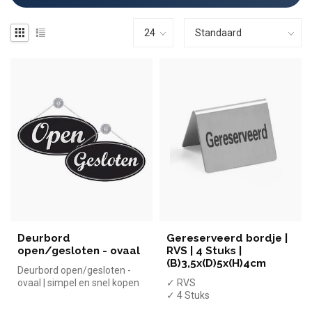
Deurbord
Gereserveerd bordje |
open/gesloten - ovaal
RVS | 4 Stuks |
(B)3,5x(D)5x(H)4cm
Deurbord open/gesloten -
ovaal | simpel en snel kopen
✓ RVS
voor in de horeca. Overzic...
✓ 4 Stuks
x Niet geschikt voor de