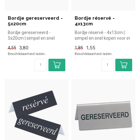
Bordje gereserveerd -
Bordje réservé -
5x20cm
4x13cm
Bordje gereserveerd -
Bordje réservé - 4x13cm |
5x20cm | simpel en snel
simpel en snel kopen voor in
kopen voor in de horeca.
de horeca. Overzichtelijk...
3,80
1,55
4,55
1,85
Overzicht...
Beschikbaarheid laden..
Beschikbaarheid laden..