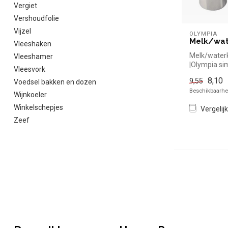
Vergiet
Vershoudfolie
Vijzel
OLYMPIA
Melk/wat
Vleeshaken
Melk/waterk
Vleeshamer
|Olympia si
Vleesvork
kopen voor 
8,10
9,55
Voedsel bakken en dozen
Overzichte..
Beschikbaarhei
Wijnkoeler
Winkelschepjes
Vergelijk
Zeef