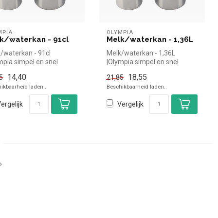
MPIA
OLYMPIA
k/waterkan - 91cl
Melk/waterkan - 1,36L
/waterkan - 91cl
Melk/waterkan - 1,36L
mpia simpel en snel
|Olympia simpel en snel
n voor in de horeca.
kopen voor in de horeca.
14,40
18,55
5
21,85
zichte...
Overzicht...
ikbaarheid laden..
Beschikbaarheid laden..
ergelijk
Vergelijk