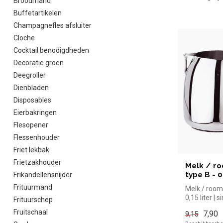
Broodmand
Buffetartikelen
Champagnefles afsluiter
Cloche
Cocktail benodigdheden
Decoratie groen
Deegroller
Dienbladen
Disposables
Eierbakringen
Flesopener
Flessenhouder
Friet lekbak
Frietzakhouder
Melk / ro
type B - 0
Frikandellensnijder
Frituurmand
Melk / roomk
0,15 liter | 
Frituurschep
kopen voor i
Fruitschaal
7,90
9,15