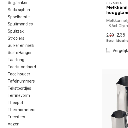
Snijplanken
OLYMPIA
Melkkann
Soda siphon
hoogglans
Spoelborstel
Melkkannet
Spuitmondjes
- 8,5cl |Oly
snel kopen v
Spuitzak
2,35
2,80
Strooiers
Beschikbaarhei
Suiker en melk
Vergelijk
Sushi Hangiri
Taartring
Taartstandaard
Taco houder
Tafelnummers
Tekstbordjes
Terrinevorm
Theepot
Thermometers
Trechters
Vazen