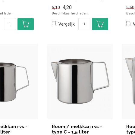
n de horec...
voor in de horeca...
voor
4,20
5,10
5,60
d laden..
Beschikbaarheid laden..
Besch
Vergelijk
V
lkkan rvs -
Room / melkkan rvs -
Roo
liter
type C - 1,5 liter
type