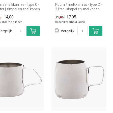
 / melkkan rvs - type C -
Room / melkkan rvs - type C -
liter | simpel en snel kopen
3 liter | simpel en snel kopen
 in de horeca...
voor in de horeca. ...
14,00
17,05
5
19,85
ikbaarheid laden..
Beschikbaarheid laden..
ergelijk
Vergelijk