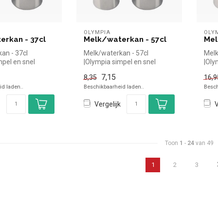
OLYMPIA
OLY
erkan - 37cl
Melk/waterkan - 57cl
Mel
an - 37cl
Melk/waterkan - 57cl
Melk
mpel en snel
|Olympia simpel en snel
|Oly
in de horeca.
kopen voor in de horeca.
kope
7,15
8,35
16,9
.
Overzichte...
Over
d laden..
Beschikbaarheid laden..
Besch
Vergelijk
V
Toon
1
-
24
van 49
1
2
3