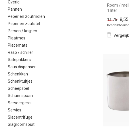
Overig
Room / melk
Pannen
1 liter
Peper en zoutmolen
8,55
11,75
Peper en zoutstel
Beschikbaarhei
Persen / knijpen
Vergelijk
Plaatmes
Placemats
Rasp / schiller
Sateprikkers
Saus dispenser
Schenkkan
Schenktuitjes
Scheepsbel
Schuimspaan
Serveergerei
Servies
Slacentrifuge
Slagroomspuit