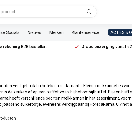
ze Socials
Nieuws
Merken
Klantenservice
ACTIES & 
p rekening
B2B bestellen
Gratis bezorging
vanaf €2
orden veel gebruikt in hotels en restaurants. Kleine melkkannetjes voo
 in de keuken of op een buffet zoals bij het ontbijtbuffet. Bij een buf
ama heeft verschillende soorten melkkannen in het assortiment, voorn
bijpassend suikerpotje, eveneens verkrijgbaar bij HorecaRama. U vindt al
roducten