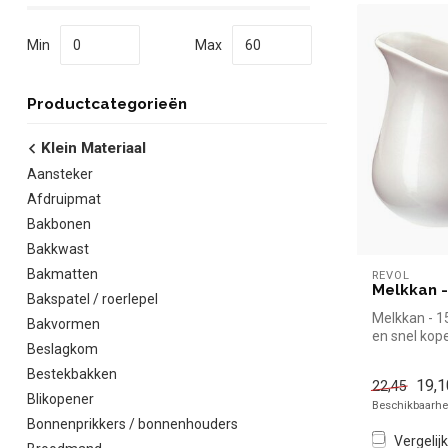
Min
Max
Productcategorieën
Klein Materiaal
Aansteker
Afdruipmat
Bakbonen
Bakkwast
Bakmatten
REVOL
Melkkan -
Bakspatel / roerlepel
Melkkan - 15
Bakvormen
en snel kope
Beslagkom
horeca. Over
Bestekbakken
19,1
22,45
Blikopener
Beschikbaarhei
Bonnenprikkers / bonnenhouders
Vergelijk