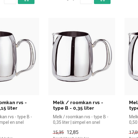
omkan rvs -
Melk / roomkan rvs -
Mel
,15 liter
type B - 0,35 liter
type
an rvs - type B -
Melk / roomkan rvs - type B -
Melk
simpel en snel
0,35 liter | simpel en snel
0,50 
n de horec...
kopen voor in de horec...
kope
12,85
15,35
17,0