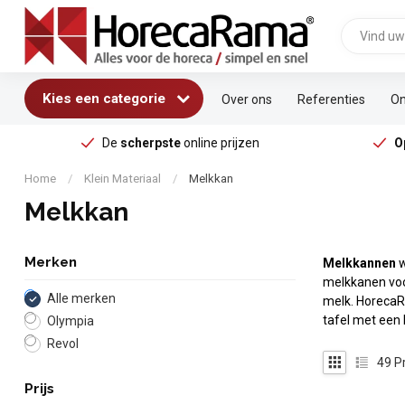
Kies een categorie
Over ons
Referenties
On
De
scherpste
online prijzen
O
Home
/
Klein Materiaal
/
Melkkan
Melkkan
Merken
Melkkannen
w
melkkanen voor
Alle merken
melk. HorecaR
tafel met een 
Olympia
Revol
49
P
Prijs