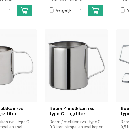
d laden..
Beschikbaarheid laden..
Besch
Vergelijk
V
lkkan rvs -
Room / melkkan rvs -
Roo
,14 liter
type C - 0,3 liter
type
kan rvs - type C -
Room / melkkan rvs - type C -
Room
simpel en snel
0,3 liter | simpel en snel kopen
0,5 