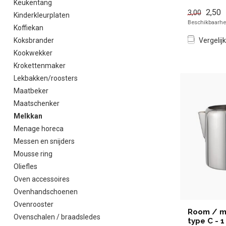
Keukentang
kopen voor i
2,50
3,00
Kinderkleurplaten
Beschikbaarhei
Koffiekan
Vergelijk
Koksbrander
Kookwekker
Krokettenmaker
Lekbakken/roosters
Maatbeker
Maatschenker
Melkkan
Menage horeca
Messen en snijders
Mousse ring
Oliefles
Oven accessoires
Ovenhandschoenen
Ovenrooster
Room / me
Ovenschalen / braadsledes
type C - 1 