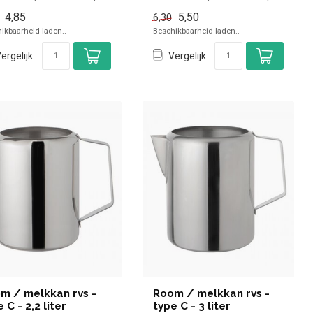
 in de horeca...
voor in de horeca...
4,85
5,50
6,30
ikbaarheid laden..
Beschikbaarheid laden..
ergelijk
Vergelijk
m / melkkan rvs -
Room / melkkan rvs -
 C - 2,2 liter
type C - 3 liter