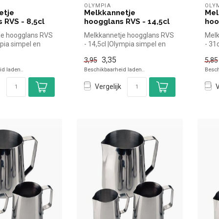
OLYMPIA
OLY
etje
Melkkannetje
Mel
 RVS - 8,5cl
hoogglans RVS - 14,5cl
hoo
je hoogglans RVS
Melkkannetje hoogglans RVS
Melk
mpia simpel en
- 14,5cl |Olympia simpel en
- 31
oor in de hore...
snel kopen voor in de hor...
kope
3,35
3,95
5,85
d laden..
Beschikbaarheid laden..
Besch
Vergelijk
V