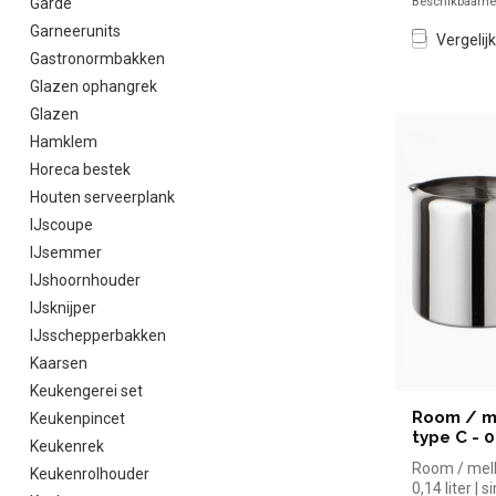
Beschikbaarhei
Garde
Garneerunits
Vergelijk
Gastronormbakken
Glazen ophangrek
Glazen
Hamklem
Horeca bestek
Houten serveerplank
IJscoupe
IJsemmer
IJshoornhouder
IJsknijper
IJsschepperbakken
Kaarsen
Keukengerei set
Room / me
Keukenpincet
type C - 0
Keukenrek
Room / melk
Keukenrolhouder
0,14 liter | 