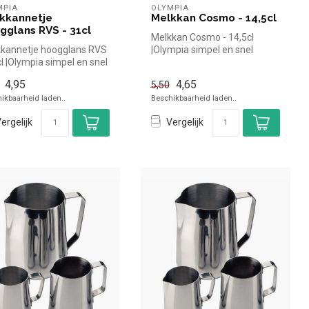
MPIA
OLYMPIA
kkannetje
Melkkan Cosmo - 14,5cl
gglans RVS - 31cl
Melkkan Cosmo - 14,5cl
kannetje hoogglans RVS
|Olympia simpel en snel
cl |Olympia simpel en snel
kopen voor in de horeca.
n voor in de horec...
Overzich...
4,95
4,65
5,50
ikbaarheid laden..
Beschikbaarheid laden..
ergelijk
Vergelijk