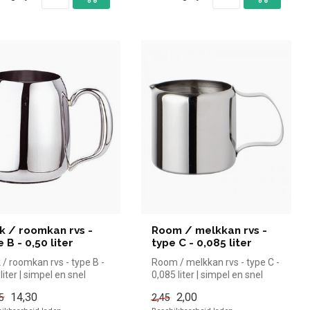
k / roomkan rvs -
Room / melkkan rvs -
 B - 0,50 liter
type C - 0,085 liter
 / roomkan rvs - type B -
Room / melkkan rvs - type C -
liter | simpel en snel
0,085 liter | simpel en snel
n voor in de horec...
kopen voor in de hore...
14,30
2,00
5
2,45