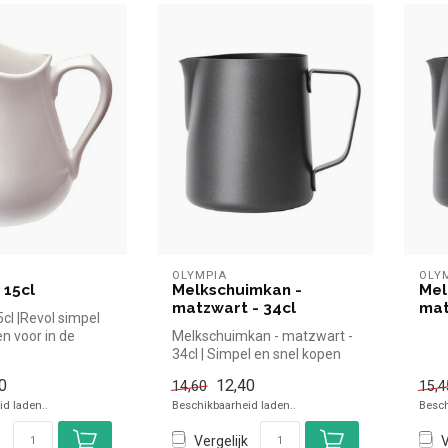
OLYMPIA
OLY
 15cl
Melkschuimkan -
Mel
matzwart - 34cl
mat
cl |Revol simpel
n voor in de
Melkschuimkan - matzwart -
zichtelijk bek...
34cl | Simpel en snel kopen
voor in de horeca. Overzi...
0
12,40
14,60
15,4
d laden..
Beschikbaarheid laden..
Besch
Vergelijk
V