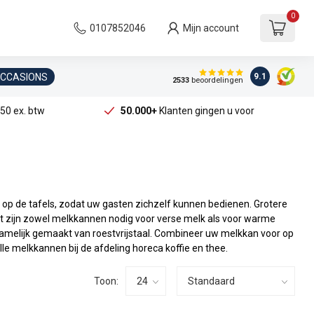
0
0107852046
Mijn account
OCCASIONS
9.1
2533
beoordelingen
50 ex. btw
50.000+
Klanten gingen u voor
r op de tafels, zodat uw gasten zichzelf kunnen bedienen. Grotere
fet zijn zowel melkkannen nodig voor verse melk als voor warme
amelijk gemaakt van roestvrijstaal. Combineer uw melkkan voor op
le melkkannen bij de afdeling horeca koffie en thee.
Toon: