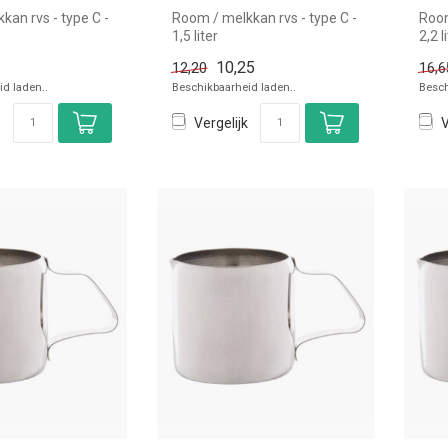
kan rvs - type C -
Room / melkkan rvs - type C -
Room
1,5 liter
2,2 
voor
10,25
12,20
16,6
d laden..
Beschikbaarheid laden..
Besch
Vergelijk
V