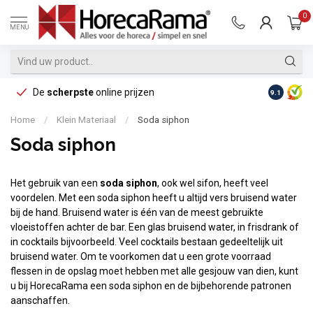
0
MENU
De
scherpste
online prijzen
Op reke
9.1
Home
/
Klein Materiaal
/
Soda siphon
Soda siphon
Het gebruik van een
soda siphon
, ook wel sifon, heeft veel
voordelen. Met een soda siphon heeft u altijd vers bruisend water
bij de hand. Bruisend water is één van de meest gebruikte
vloeistoffen achter de bar. Een glas bruisend water, in frisdrank of
in cocktails bijvoorbeeld. Veel cocktails bestaan gedeeltelijk uit
bruisend water. Om te voorkomen dat u een grote voorraad
flessen in de opslag moet hebben met alle gesjouw van dien, kunt
u bij HorecaRama een soda siphon en de bijbehorende patronen
aanschaffen.