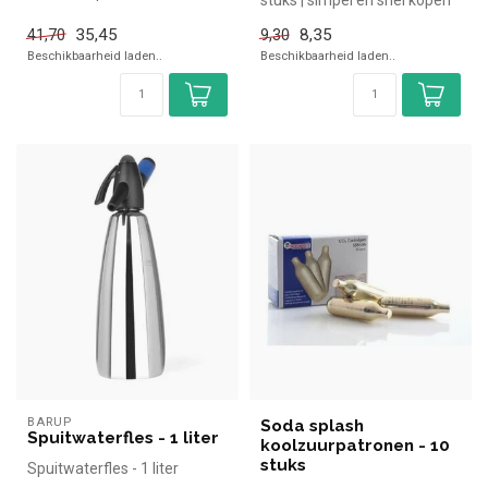
stuks | simpel en snel kopen
horeca. Overzichtelijk beki...
voor in de horeca. Overzi...
35,45
8,35
41,70
9,30
Beschikbaarheid laden..
Beschikbaarheid laden..
BARUP
Soda splash
Spuitwaterfles - 1 liter
koolzuurpatronen - 10
stuks
Spuitwaterfles - 1 liter