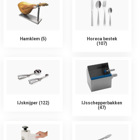
Hamklem (5)
Horeca bestek
(107)
IJsknijper (122)
IJsschepperbakken
(47)