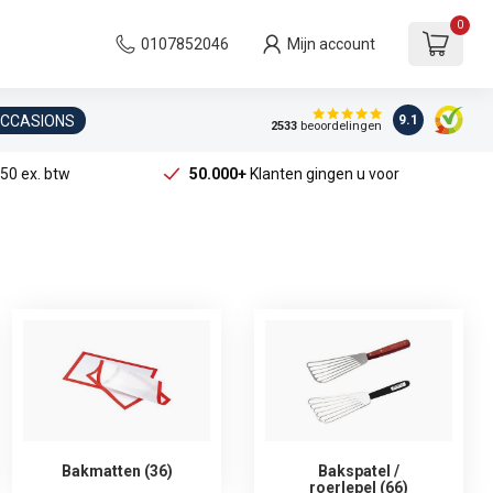
0
0107852046
Mijn account
OCCASIONS
9.1
2533
beoordelingen
50 ex. btw
50.000+
Klanten gingen u voor
Bakmatten (36)
Bakspatel /
roerlepel (66)