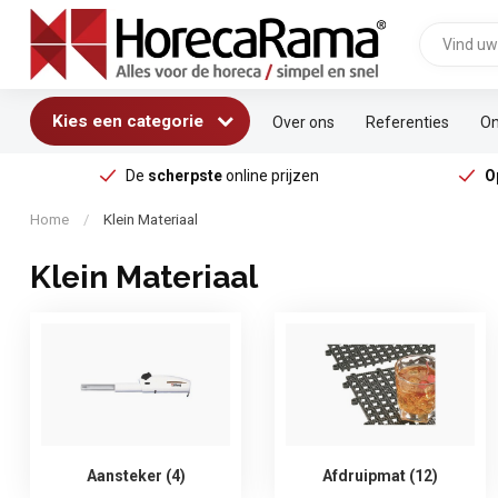
Kies een categorie
Over ons
Referenties
On
De
scherpste
online prijzen
O
Home
/
Klein Materiaal
Klein Materiaal
Aansteker (4)
Afdruipmat (12)