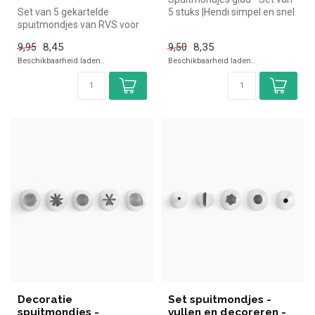
Set van 5 gekartelde
5 stuks |Hendi simpel en snel
spuitmondjes van RVS voor
kopen voor in de hore...
de horeca - Stervormige
8,45
8,35
9,95
9,50
spuitmond...
Beschikbaarheid laden..
Beschikbaarheid laden..
Decoratie
Set spuitmondjes -
spuitmondjes -
vullen en decoreren -