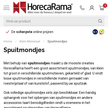
0
MENU
De
scherpste
online prijzen
Op reke
9.1
Home
/
Klein Materiaal
/
Spuitmondjes
Spuitmondjes
Met behulp van
spuitmondjes
maakt u de mooiste creaties.
HorecaRama heeft een groot assortiment spuitmondjes, van klein
tot groot in verschillende spuitmotieven, gekarteld of glad. U vindt
losse spuitmondjes in verschillende maten gemaakt van
roestvrijstaal of van kunststof, passend bij uw spuitzak.
Ook volledige spuitmondjes sets zijn beschikbaar. Een handig
ophangrek voor het opbergen van spuitmondjes en andere
accessoires taart benodigdheden vindt u eveneens in het
assortiment spuitmondjes van HorecaRama.