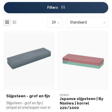
Filters
HENDI
Slijpsteen - grof en fijn
Japanse slijpsteen | By
Slijpsteen - grof en fijn |
Naniwa | korrel
simpel en snel kopen voor in
220/1000