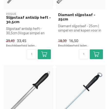
VOGUE
Diamant slijpstaaf -
Slijpstaaf antislip heft -
25cm
30,5cm
Diamant slijpstaaf - 25cm |
Slijpstaaf antislip heft -
simpel en snel kopen voor in
30,5cm |Vogue simpel en
de horeca. Overzichteli...
snel kopen voor in de
33,45
16,50
39,40
18,30
horeca....
Beschikbaarheid laden..
Beschikbaarheid laden..