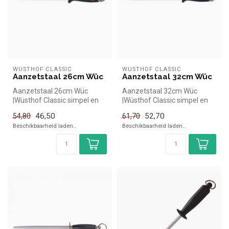
WÜSTHOF CLASSIC
WÜSTHOF CLASSIC
Aanzetstaal 26cm Wüc
Aanzetstaal 32cm Wüc
Aanzetstaal 26cm Wüc
Aanzetstaal 32cm Wüc
|Wüsthof Classic simpel en
|Wüsthof Classic simpel en
snel kopen voor in de horeca.
snel kopen voor in de horeca.
46,50
52,70
54,80
61,70
Ov...
Ov...
Beschikbaarheid laden..
Beschikbaarheid laden..