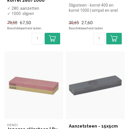
korrel 280/1000
Slijpsteen - korrel 400 en
✓ 280: aanzetten
korrel 1000 | simpel en snel
✓ 1000: slijpen
kopen voor in de horeca....
✓ Breedte 50 mm, diepte
67,50
27,60
79,50
30,65
180 mm, hoogte 40 mm
Beschikbaarheid laden..
Beschikbaarheid laden..
HENDI
Aanzetsteen - 15x5cm