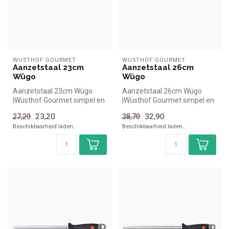
WÜSTHOF GOURMET
WÜSTHOF GOURMET
Aanzetstaal 23cm
Aanzetstaal 26cm
Wügo
Wügo
Aanzetstaal 23cm Wügo
Aanzetstaal 26cm Wügo
|Wüsthof Gourmet simpel en
|Wüsthof Gourmet simpel en
snel kopen voor in de horeca.
snel kopen voor in de horeca.
23,20
32,90
27,20
38,70
O...
O...
Beschikbaarheid laden..
Beschikbaarheid laden..