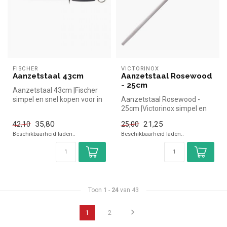
FISCHER
VICTORINOX
Aanzetstaal 43cm
Aanzetstaal Rosewood
- 25cm
Aanzetstaal 43cm |Fischer
simpel en snel kopen voor in
Aanzetstaal Rosewood -
de horeca. Overzichtelijk...
25cm |Victorinox simpel en
snel kopen voor in de horeca.
35,80
21,25
42,10
25,00
...
Beschikbaarheid laden..
Beschikbaarheid laden..
Toon
1
-
24
van 43
1
2