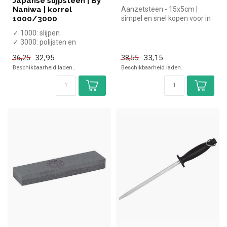
Japanse slijpsteen | By
Naniwa | korrel
Aanzetsteen - 15x5cm |
1000/3000
simpel en snel kopen voor in
de horeca. Overzichtelijk be...
✓ 1000: slijpen
✓ 3000: polijsten en
afwerken
32,95
33,15
36,25
38,55
✓ Breedte 65 mm, diepte
Beschikbaarheid laden..
Beschikbaarheid laden..
185 mm, ...