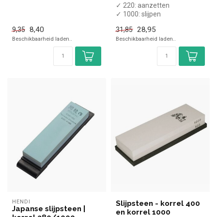
de horeca. Overzichteli...
✓ 220: aanzetten
✓ 1000: slijpen
✓ Breedte 65 mm, diepte
8,40
28,95
9,35
31,85
185 mm, hoogte 30 mm
Beschikbaarheid laden..
Beschikbaarheid laden..
HENDI
Slijpsteen - korrel 400
Japanse slijpsteen |
en korrel 1000