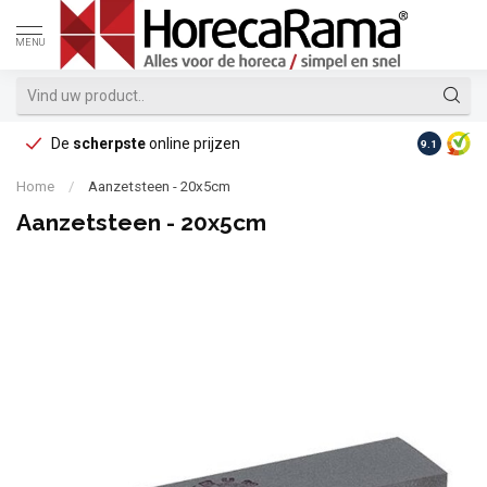
MENU
De
scherpste
online prijzen
Op reke
9.1
Home
/
Aanzetsteen - 20x5cm
Aanzetsteen - 20x5cm