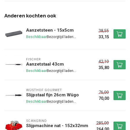
Anderen kochten ook
Aanzetsteen - 15x5cm
38,55
33,15
Beschikbaar
FISCHER
42,10
Aanzetstaal 43cm
35,80
Beschikbaar
WÜSTHOF GOURMET
76,00
Slijpstaal fijn 26cm Wügo
70,00
Beschikbaar
SCANGRIND
285,00
Slijpmachine nat - 152x32mm
264,00