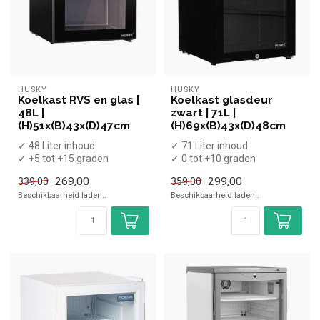
HUSKY
HUSKY
Koelkast RVS en glas |
Koelkast glasdeur
48L |
zwart | 71L |
(H)51x(B)43x(D)47cm
(H)69x(B)43x(D)48cm
✓ 48 Liter inhoud
✓ 71 Liter inhoud
✓ +5 tot +15 graden
✓ 0 tot +10 graden
✓ Statisch
✓ Statisch
269,00
299,00
339,00
359,00
✓ Breedte 43 cm, diepte 47
✓ Breedte 43 cm, diepte 48
Beschikbaarheid laden..
Beschikbaarheid laden..
c...
cm...