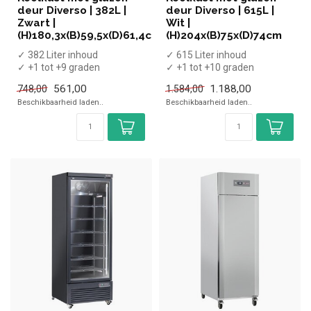
deur Diverso | 382L |
deur Diverso | 615L |
Zwart |
Wit |
(H)180,3x(B)59,5x(D)61,4cm
(H)204x(B)75x(D)74cm
✓ 382 Liter inhoud
✓ 615 Liter inhoud
✓ +1 tot +9 graden
✓ +1 tot +10 graden
✓ Geforceerd
✓ Geforceerd
561,00
1.188,00
748,00
1.584,00
✓ Breedte 59,5 cm, diepte ...
✓ Breedte 75 cm, diepte 7...
Beschikbaarheid laden..
Beschikbaarheid laden..