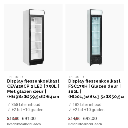
TEFCOLD
TEFCOLD
Display flessenkoelkast
Display flessenkoelkast
CEV425CP 2 LED | 358L |
FSC175H | Glazen deur |
Met glazen deur |
182L |
(H)198x(B)59,5x(D)64cm
(H)201,3x(B)43,5x(D)50,5cm
✓ 358 Liter inhoud
✓ 182 Liter inhoud
✓ +2 tot +10 graden
✓ +2 tot +10 graden
✓ Geventileerd
✓ Geventileerd
691,00
692,00
813,00
814,00
✓ Breedte 59,5 cm, diep...
✓ Breedte 43,5 cm, diep...
Beschikbaarheid laden..
Beschikbaarheid laden..