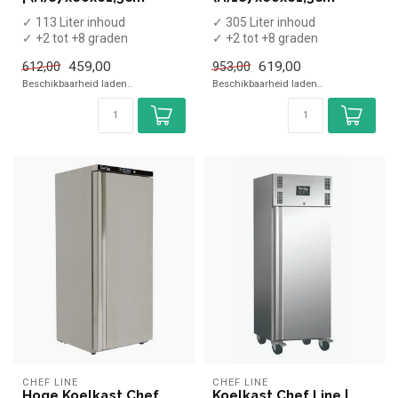
✓ 113 Liter inhoud
✓ 305 Liter inhoud
✓ +2 tot +8 graden
✓ +2 tot +8 graden
✓ Statisch geventileerd
✓ Statisch geventileerd
459,00
619,00
612,00
953,00
✓ Breedte 60 cm...
✓ Breedte 60 cm...
Beschikbaarheid laden..
Beschikbaarheid laden..
CHEF LINE
CHEF LINE
Hoge Koelkast Chef
Koelkast Chef Line |