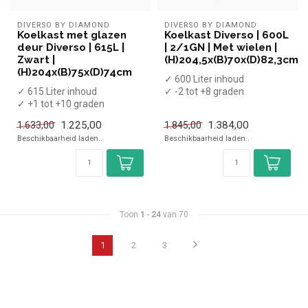
DIVERSO BY DIAMOND
DIVERSO BY DIAMOND
Koelkast met glazen
Koelkast Diverso | 600L
deur Diverso | 615L |
| 2/1GN | Met wielen |
Zwart |
(H)204,5x(B)70x(D)82,3cm
(H)204x(B)75x(D)74cm
✓ 600 Liter inhoud
✓ 615 Liter inhoud
✓ -2 tot +8 graden
✓ +1 tot +10 graden
✓ Geforceerd
✓ Geforceerd
✓ Breedte 70 cm, diepte 82...
1.225,00
1.384,00
1.633,00
1.845,00
✓ Breedte 75 cm, diepte 7...
Beschikbaarheid laden..
Beschikbaarheid laden..
Toon
1
-
24
van 70
1
2
3