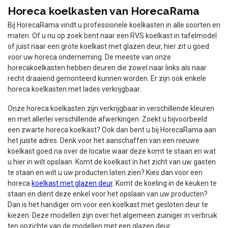
Horeca koelkasten van HorecaRama
Bij HorecaRama vindt u professionele koelkasten in alle soorten en
maten. Of u nu op zoek bent naar een RVS koelkast in tafelmodel
of juist naar een grote koelkast met glazen deur, hier zit u goed
voor uw horeca onderneming. De meeste van onze
horecakoelkasten hebben deuren die zowel naar links als naar
recht draaiend gemonteerd kunnen worden. Er zijn ook enkele
horeca koelkasten met lades verkrijgbaar.
Onze horeca koelkasten zijn verkrijgbaar in verschillende kleuren
en met allerlei verschillende afwerkingen. Zoekt u bijvoorbeeld
een zwarte horeca koelkast? Ook dan bent u bij HorecaRama aan
het juiste adres. Denk voor het aanschaffen van een nieuwe
koelkast goed na over de locatie waar deze komt te staan en wat
u hier in wilt opslaan. Komt de koelkast in het zicht van uw gasten
te staan en wilt u uw producten laten zien? Kies dan voor een
horeca
koelkast met glazen deur
. Komt de koeling in de keuken te
staan en dient deze enkel voor het opslaan van uw producten?
Dan is het handiger om voor een koelkast met gesloten deur te
kiezen. Deze modellen zijn over het algemeen zuiniger in verbruik
ten opzichte van de modellen met een glazen deur.