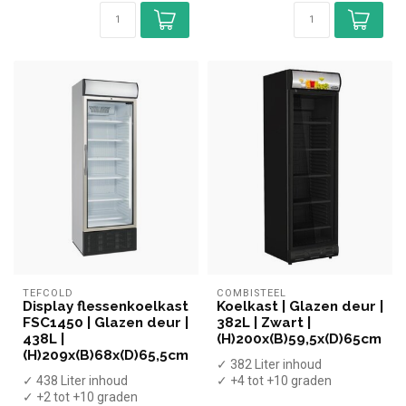
TEFCOLD
COMBISTEEL
Display flessenkoelkast
Koelkast | Glazen deur |
FSC1450 | Glazen deur |
382L | Zwart |
438L |
(H)200x(B)59,5x(D)65cm
(H)209x(B)68x(D)65,5cm
✓ 382 Liter inhoud
✓ 438 Liter inhoud
✓ +4 tot +10 graden
✓ +2 tot +10 graden
✓ Geventileerd