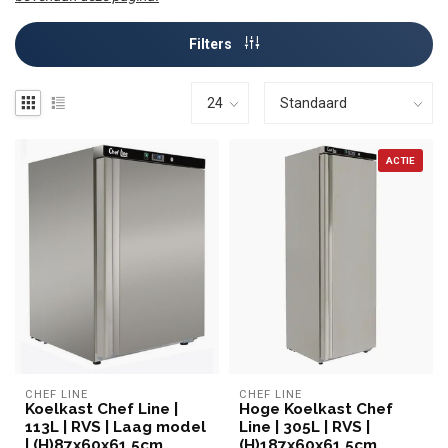
Filters
ACTIE
CHEF LINE
CHEF LINE
Koelkast Chef Line |
Hoge Koelkast Chef
113L | RVS | Laag model
Line | 305L | RVS |
| (H)87x60x61,5cm
(H)187x60x61,5cm