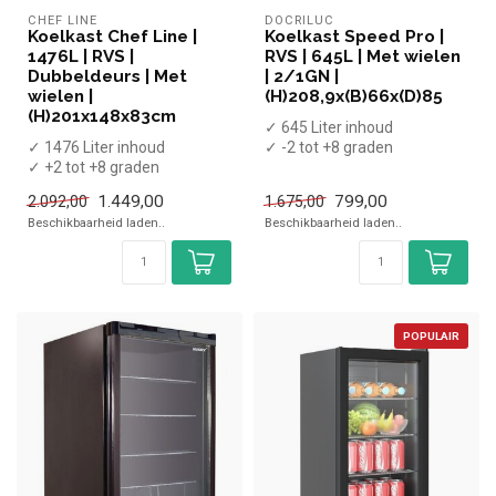
CHEF LINE
DOCRILUC
Koelkast Chef Line |
Koelkast Speed Pro |
1476L | RVS |
RVS | 645L | Met wielen
Dubbeldeurs | Met
| 2/1GN |
wielen |
(H)208,9x(B)66x(D)85
(H)201x148x83cm
✓ 645 Liter inhoud
✓ 1476 Liter inhoud
✓ -2 tot +8 graden
✓ +2 tot +8 graden
✓ Geforceerd
✓ Geforceerd
✓ Breedte 66 cm, diepte 85...
1.449,00
799,00
2.092,00
1.675,00
✓ Breedte 148 cm, diepte ...
Beschikbaarheid laden..
Beschikbaarheid laden..
POPULAIR