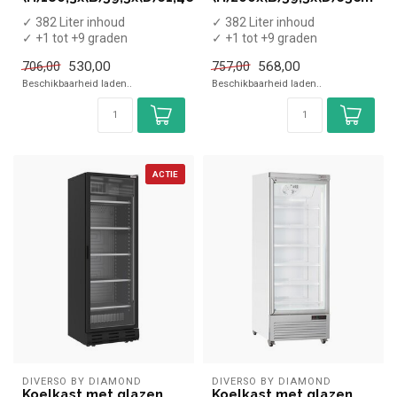
✓ 382 Liter inhoud
✓ 382 Liter inhoud
✓ +1 tot +9 graden
✓ +1 tot +9 graden
✓ Geforceerd
✓ Geforceerd
530,00
568,00
706,00
757,00
✓ Breedte 59,5 cm, diepte ...
✓ Breedte 59,5 cm, diepte ...
Beschikbaarheid laden..
Beschikbaarheid laden..
ACTIE
DIVERSO BY DIAMOND
DIVERSO BY DIAMOND
Koelkast met glazen
Koelkast met glazen