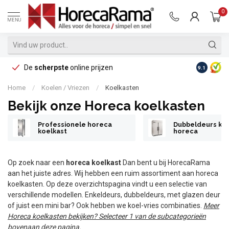
0
MENU
De
scherpste
online prijzen
Op reke
9.1
Home
/
Koelen / Vriezen
/
Koelkasten
Bekijk onze Horeca koelkasten
Professionele horeca
Dubbeldeurs koe
koelkast
horeca
Op zoek naar een
horeca koelkast
Dan bent u bij HorecaRama
aan het juiste adres. Wij hebben een ruim assortiment aan horeca
koelkasten. Op deze overzichtspagina vindt u een selectie van
verschillende modellen. Enkeldeurs, dubbeldeurs, met glazen deur
of juist een mini bar? Ook hebben we koel-vries combinaties.
Meer
Horeca koelkasten bekijken? Selecteer 1 van de subcategorieën
bovenaan deze pagina.