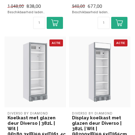
✓ Geventileerd
✓ Breedte 59,5 cm, diep...
838,00
677,00
1.048,00
940,00
✓ Breedte 68 cm, diepte...
Beschikbaarheid laden..
Beschikbaarheid laden..
ACTIE
ACTIE
DIVERSO BY DIAMOND
DIVERSO BY DIAMOND
Koelkast met glazen
Display koelkast met
deur Diverso | 382L |
glazen deur Diverso |
Wit |
382L | Wit |
(H)180,3x(B)59,5x(D)61,4cm
(H)200x(B)59,5x(D)65cm