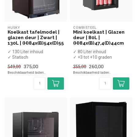
HUSKY
COMBISTEEL
Koelkast tafelmodel |
Mini koelkast | Glazen
glazen deur | Zwart |
deur | 80L |
130L | (H)84x(B)54x(D)55
(H)84x(B)47,4(D)44cm
✓ 130 Liter inhoud
✓ 80 Liter inhoud
✓ Statisch
✓ +3 tot +10 graden
✓ Breedte 54 cm, diepte 55
✓ Statisch
375,00
260,00
549,00
355,00
cm, hoogte 84 cm
✓ Breedte 47,4 cm, diepte
Beschikbaarheid laden..
Beschikbaarheid laden..
✓ 2...
44...