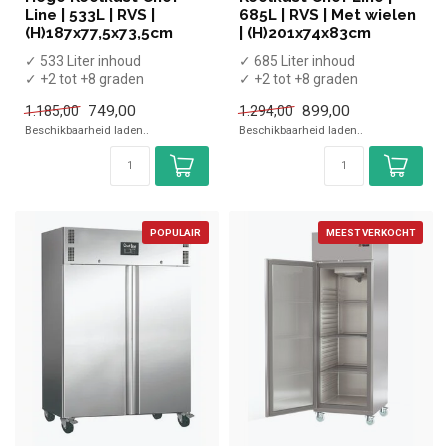
Line | 533L | RVS |
685L | RVS | Met wielen
(H)187x77,5x73,5cm
| (H)201x74x83cm
✓ 533 Liter inhoud
✓ 685 Liter inhoud
✓ +2 tot +8 graden
✓ +2 tot +8 graden
✓ Statisch geventileerd
✓ Geforceerd
749,00
899,00
1.185,00
1.294,00
✓ Breedte 77,5 ...
✓ Breedte 74 cm, diepte 83...
Beschikbaarheid laden..
Beschikbaarheid laden..
POPULAIR
MEEST VERKOCHT