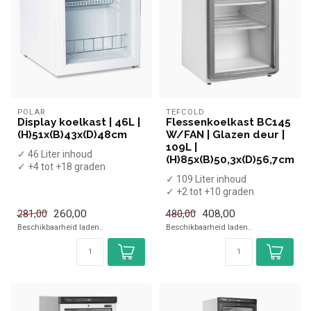
POLAR
TEFCOLD
Display koelkast | 46L |
Flessenkoelkast BC145
(H)51x(B)43x(D)48cm
W/FAN | Glazen deur |
109L |
✓ 46 Liter inhoud
(H)85x(B)50,3x(D)56,7cm
✓ +4 tot +18 graden
✓ Statisch
✓ 109 Liter inhoud
✓ Breedte 43 cm, diepte 48
✓ +2 tot +10 graden
c...
✓ Geventileerd
260,00
408,00
281,00
480,00
✓ Breedte 50,3 cm, diep...
Beschikbaarheid laden..
Beschikbaarheid laden..