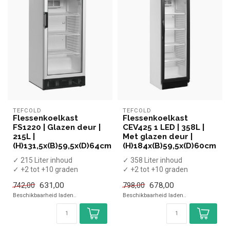
TEFCOLD
TEFCOLD
Flessenkoelkast
Flessenkoelkast
FS1220 | Glazen deur |
CEV425 1 LED | 358L |
215L |
Met glazen deur |
(H)131,5x(B)59,5x(D)64cm
(H)184x(B)59,5x(D)60cm
✓ 215 Liter inhoud
✓ 358 Liter inhoud
✓ +2 tot +10 graden
✓ +2 tot +10 graden
✓ Geventileerd
✓ Geventileerd
631,00
678,00
742,00
798,00
✓ Breedte 59,5 cm, diep...
✓ Breedte 59,5 cm, diep...
Beschikbaarheid laden..
Beschikbaarheid laden..