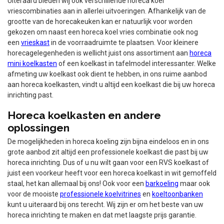
Uiteraard bieden wij ook verschillende horeca koel
vriescombinaties aan in allerlei uitvoeringen. Afhankelijk van de
grootte van de horecakeuken kan er natuurlijk voor worden
gekozen om naast een horeca koel vries combinatie ook nog
een
vrieskast
in de voorraadruimte te plaatsen. Voor kleinere
horecagelegenheden is wellicht juist ons assortiment aan
horeca
mini koelkasten
of een koelkast in tafelmodel interessanter. Welke
afmeting uw koelkast ook dient te hebben, in ons ruime aanbod
aan horeca koelkasten, vindt u altijd een koelkast die bij uw horeca
inrichting past.
Horeca koelkasten en andere
oplossingen
De mogelijkheden in horeca koeling zijn bijna eindeloos en in ons
grote aanbod zit altijd een professionele koelkast die past bij uw
horeca inrichting. Dus of u nu wilt gaan voor een RVS koelkast of
juist een voorkeur heeft voor een horeca koelkast in wit gemoffeld
staal, het kan allemaal bij ons! Ook voor een
barkoeling
maar ook
voor de mooiste
professionele koelvitrines
en
koeltoonbanken
kunt u uiteraard bij ons terecht. Wij zijn er om het beste van uw
horeca inrichting te maken en dat met laagste prijs garantie.