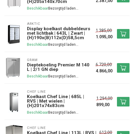
2.387,00
(H)205x140x70cm
Beschikbaar
ARKTIC
Display koelkast dubbeldeurs
1.385,00
met lichtbak | 643L | Zwart |
1.095,00
(H)190x(B)112x(D)58,5cm
Beschikbaar
GRAM
6.720,00
Dieptekoeling Premier M 140
L | 2/1 GN diep
4.866,00
Beschikbaar
CHEF LINE
Koelkast Chef Line | 685L |
1.294,00
RVS | Met wielen |
899,00
(H)201x74x83cm
Beschikbaar
CHEF LINE
612,00
Koelkast Chef Line | 113L | RVS |