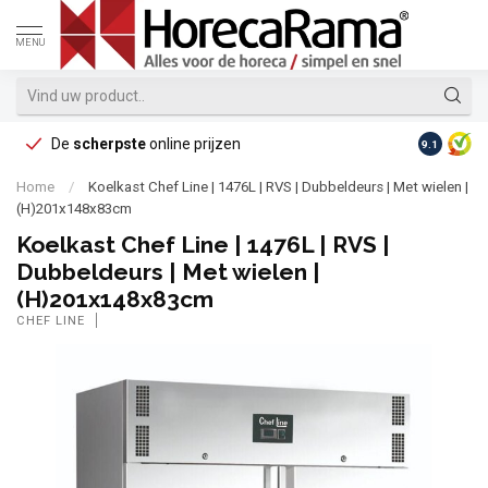
MENU
De
scherpste
online prijzen
Op reke
9.1
Home
/
Koelkast Chef Line | 1476L | RVS | Dubbeldeurs | Met wielen |
(H)201x148x83cm
Koelkast Chef Line | 1476L | RVS |
Dubbeldeurs | Met wielen |
(H)201x148x83cm
CHEF LINE