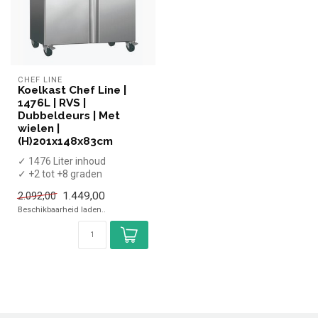
CHEF LINE
Koelkast Chef Line |
1476L | RVS |
Dubbeldeurs | Met
wielen |
(H)201x148x83cm
✓ 1476 Liter inhoud
✓ +2 tot +8 graden
✓ Geforceerd
1.449,00
2.092,00
✓ Breedte 148 cm, diepte ...
Beschikbaarheid laden..