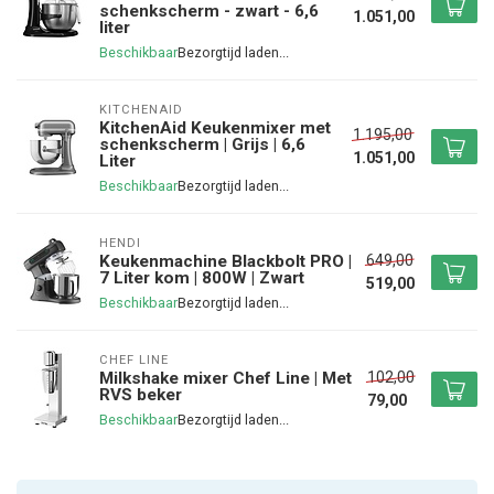
schenkscherm - zwart - 6,6
1.051,00
liter
Beschikbaar
KITCHENAID
KitchenAid Keukenmixer met
1.195,00
schenkscherm | Grijs | 6,6
1.051,00
Liter
Beschikbaar
HENDI
649,00
Keukenmachine Blackbolt PRO |
7 Liter kom | 800W | Zwart
519,00
Beschikbaar
CHEF LINE
102,00
Milkshake mixer Chef Line | Met
RVS beker
79,00
Beschikbaar