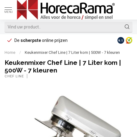
MENU
De
scherpste
online prijzen
Op reke
9.1
Home
/
Keukenmixer Chef Line | 7 Liter kom | 500W - 7 kleuren
Keukenmixer Chef Line | 7 Liter kom |
500W - 7 kleuren
CHEF LINE