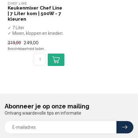
CHEF LINE
Keukenmixer Chef Line
| 7 Liter kom | 500W - 7
kleuren
✓ 7 Liter
✓ Mixen, kloppen en kneden
✓ Vaste kom
249,00
319,00
✓ Incl. garde, deeghaak & pl...
Beschikbaarheid laden..
Abonneer je op onze mailing
Ontvang waardevolle tips en informatie