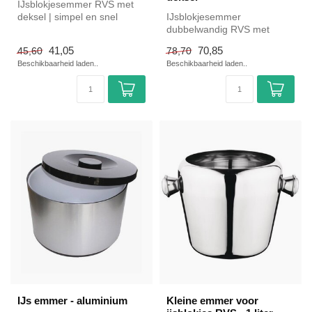
IJsblokjesemmer RVS met
deksel | simpel en snel
IJsblokjesemmer
kopen voor in de horeca.
dubbelwandig RVS met
Overzic...
deksel | simpel en snel
41,05
70,85
45,60
78,70
kopen voor in de ho...
Beschikbaarheid laden..
Beschikbaarheid laden..
IJs emmer - aluminium
Kleine emmer voor