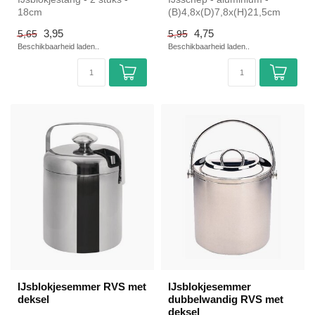
18cm
(B)4,8x(D)7,8x(H)21,5cm
|Hendi simpel en snel kopen
3,95
4,75
5,65
5,95
voor ...
Beschikbaarheid laden..
Beschikbaarheid laden..
IJsblokjesemmer RVS met
IJsblokjesemmer
deksel
dubbelwandig RVS met
deksel