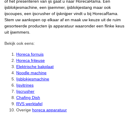
of het presenteren van ijs gaat u naar HorecaRama. Een
ijsblokjesmachine, een ijsemmer, ijsblokjestang maar ook
ijscoupes, een ijscrusher of ijsknijper vindt u bij HorecaRama.
Stem uw aankopen op elkaar af en maak uw keuze uit de ruim
gesorteerde producten ijs apparatuur waaronder een flinke keus
uit ijsemmers.
Bekijk ook eens:
Horeca fornuis
Horeca friteuse
Elektrische bakplaat
Noodle machine
Ijsblokjesmachine
Ijsvitrines
Ijscrusher
Chafing Dish
RVS werktafel
Overige
horeca apparatuur