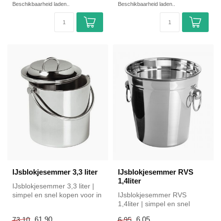
Beschikbaarheid laden..
Beschikbaarheid laden..
IJsblokjesemmer 3,3 liter
IJsblokjesemmer RVS
1,4liter
IJsblokjesemmer 3,3 liter |
simpel en snel kopen voor in
IJsblokjesemmer RVS
de horeca. Overzichteli...
1,4liter | simpel en snel
kopen voor in de horeca.
61,90
6,05
73,10
6,95