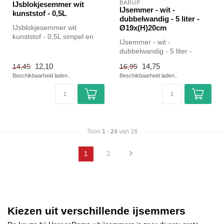
BARUP
IJsblokjesemmer wit
IJsemmer - wit -
kunststof - 0,5L
dubbelwandig - 5 liter -
IJsblokjesemmer wit
Ø19x(H)20cm
kunststof - 0,5L simpel en
IJsemmer - wit -
snel kopen voor in de
dubbelwandig - 5 liter -
horeca. Ove...
Ø19x(H)20cm |Hendi simpel
12,10
14,75
14,45
16,95
en snel kope...
Beschikbaarheid laden..
Beschikbaarheid laden..
Toon
1
-
24
van 28
1
2
Kiezen uit verschillende ijsemmers