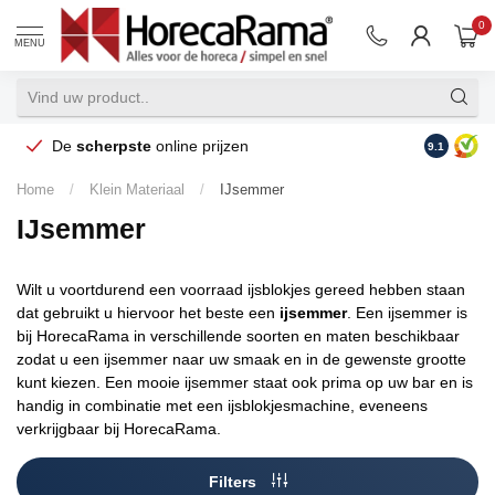
0
MENU
De
scherpste
online prijzen
Op reke
9.1
Home
/
Klein Materiaal
/
IJsemmer
IJsemmer
Wilt u voortdurend een voorraad ijsblokjes gereed hebben staan
dat gebruikt u hiervoor het beste een
ijsemmer
. Een ijsemmer is
bij HorecaRama in verschillende soorten en maten beschikbaar
zodat u een ijsemmer naar uw smaak en in de gewenste grootte
kunt kiezen. Een mooie ijsemmer staat ook prima op uw bar en is
handig in combinatie met een ijsblokjesmachine, eveneens
verkrijgbaar bij HorecaRama.
Filters