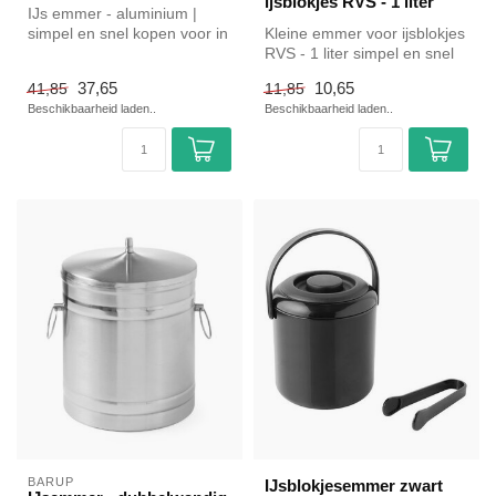
ijsblokjes RVS - 1 liter
IJs emmer - aluminium |
simpel en snel kopen voor in
Kleine emmer voor ijsblokjes
de horeca. Overzichtelijk b...
RVS - 1 liter simpel en snel
kopen voor in de horec...
37,65
10,65
41,85
11,85
Beschikbaarheid laden..
Beschikbaarheid laden..
BARUP
IJsblokjesemmer zwart