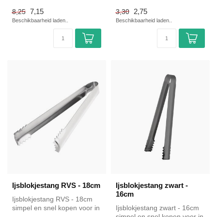
voor in de horeca. Ove...
7,15
2,75
8,25
3,30
Beschikbaarheid laden..
Beschikbaarheid laden..
Ijsblokjestang RVS - 18cm
Ijsblokjestang zwart -
16cm
Ijsblokjestang RVS - 18cm
simpel en snel kopen voor in
Ijsblokjestang zwart - 16cm
de horeca. Overzichtelijk...
simpel en snel kopen voor in