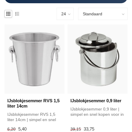
IJsblokjesemmer RVS 1,5
IJsblokjesemmer 0,9 liter
liter 14cm
IJsblokjesemmer 0,9 liter |
IJsblokjesemmer RVS 1,5
simpel en snel kopen voor in
liter 14cm | simpel en snel
de horeca. Overzichteli...
kopen voor in de horeca.
5,40
33,75
6,20
39,15
Ove...