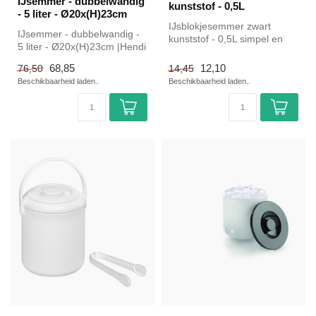
IJsemmer - dubbelwandig
kunststof - 0,5L
- 5 liter - Ø20x(H)23cm
IJsblokjesemmer zwart
IJsemmer - dubbelwandig -
kunststof - 0,5L simpel en
5 liter - Ø20x(H)23cm |Hendi
snel kopen voor in de
simpel en snel kopen voor...
horeca. O...
68,85
12,10
76,50
14,45
Beschikbaarheid laden..
Beschikbaarheid laden..