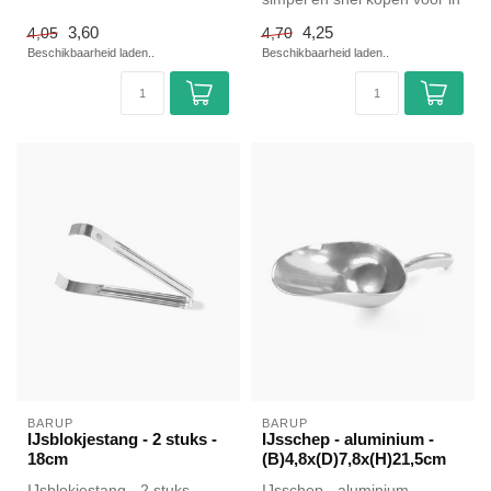
de horeca. Overzichteli...
3,60
4,25
4,05
4,70
Beschikbaarheid laden..
Beschikbaarheid laden..
BARUP
BARUP
IJsblokjestang - 2 stuks -
IJsschep - aluminium -
18cm
(B)4,8x(D)7,8x(H)21,5cm
IJsblokjestang - 2 stuks -
IJsschep - aluminium -