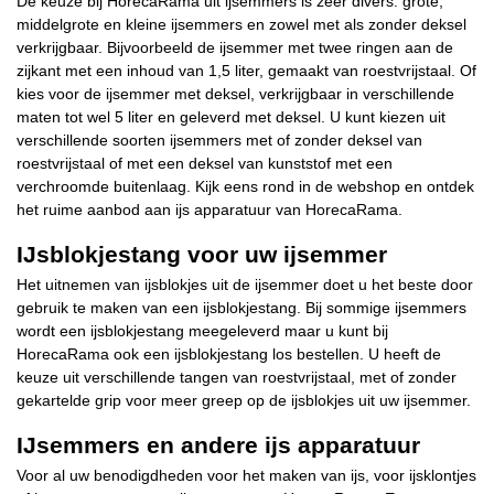
De keuze bij HorecaRama uit ijsemmers is zeer divers: grote,
middelgrote en kleine ijsemmers en zowel met als zonder deksel
verkrijgbaar. Bijvoorbeeld de ijsemmer met twee ringen aan de
zijkant met een inhoud van 1,5 liter, gemaakt van roestvrijstaal. Of
kies voor de ijsemmer met deksel, verkrijgbaar in verschillende
maten tot wel 5 liter en geleverd met deksel. U kunt kiezen uit
verschillende soorten ijsemmers met of zonder deksel van
roestvrijstaal of met een deksel van kunststof met een
verchroomde buitenlaag. Kijk eens rond in de webshop en ontdek
het ruime aanbod aan ijs apparatuur van HorecaRama.
IJsblokjestang voor uw ijsemmer
Het uitnemen van ijsblokjes uit de ijsemmer doet u het beste door
gebruik te maken van een ijsblokjestang. Bij sommige ijsemmers
wordt een ijsblokjestang meegeleverd maar u kunt bij
HorecaRama ook een ijsblokjestang los bestellen. U heeft de
keuze uit verschillende tangen van roestvrijstaal, met of zonder
gekartelde grip voor meer greep op de ijsblokjes uit uw ijsemmer.
IJsemmers en andere ijs apparatuur
Voor al uw benodigdheden voor het maken van ijs, voor ijsklontjes