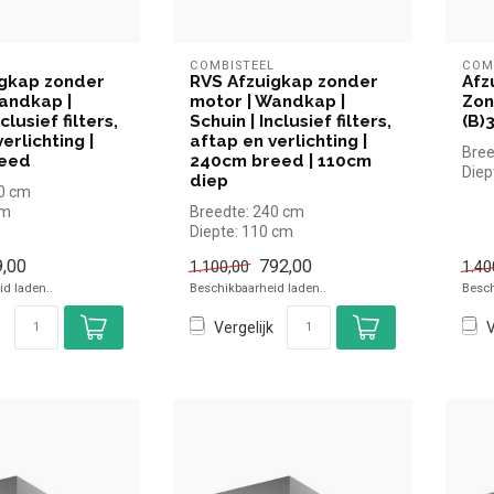
L
COMBISTEEL
COM
igkap zonder
RVS Afzuigkap zonder
Afz
andkap |
motor | Wandkap |
Zon
clusief filters,
Schuin | Inclusief filters,
(B)
erlichting |
aftap en verlichting |
Bree
eed
240cm breed | 110cm
Diep
diep
40 cm
Hoog
cm
Breedte: 240 cm
 cm
Diepte: 110 cm
Hoogte: 40 cm
,00
792,00
1.100,00
1.40
d laden..
Beschikbaarheid laden..
Besch
Vergelijk
V