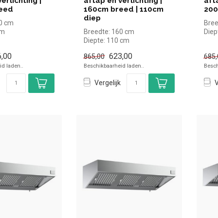
erlichting |
aftap en verlichting |
aft
eed
160cm breed | 110cm
200
diep
60 cm
Bree
cm
Breedte: 160 cm
Diep
 cm
Diepte: 110 cm
Hoog
Hoogte: 40 cm
,00
623,00
865,00
685,
d laden..
Beschikbaarheid laden..
Besch
Vergelijk
V