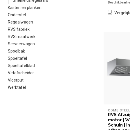
Snelheidsregelaars
Beschikbaarhei
Kasten en planken
Vergelijk
Onderstel
Regaalwagen
RVS fabriek
RVS maatwerk
Serveerwagen
Spoelbak
Spoeltafel
Spoeltafelblad
Vetafscheider
Vloerput
Werktafel
COMBISTEE
RVS Afzu
motor | W
Schuin | In