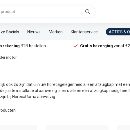
ze Socials
Nieuws
Merken
Klantenservice
ACTIES & 
p rekening
B2B bestellen
Gratis bezorging
vanaf €2
der motor
lijk ook zo zijn dat u in uw horecagelegenheid al een afzuigkap met ee
t de juiste installatie al aanwezig is en u alleen een afzuigkap nodig 
zijn bij HorecaRama aanwezig.
roducten