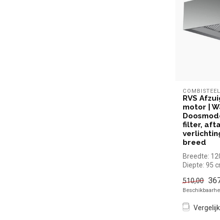
COMBISTEE
RVS Afzu
motor | W
Doosmodel
filter, af
verlichtin
breed
Breedte: 1
Diepte: 95 
Hoogte: 40
367
510,00
Beschikbaarhei
Vergelijk