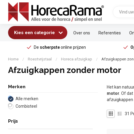
Kies een categorie
Over ons
Referenties
On
De
scherpste
online prijzen
O
Home
/
Roestvrijstaal
/
Horeca afzuigkap
/
Afzuigkappen zon
Afzuigkappen zonder motor
Merken
Het kan natuur
motor
. Of da
Alle merken
afzuigkappen 
Combisteel
31
P
Prijs