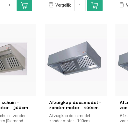
Vergelijk
V
 schuin -
Afzuigkap doosmodel -
Afz
otor - 300cm
zonder motor - 100cm
zon
chuin - zonder
Afzuigkap doos model -
Afzu
0cm |Diamond
zonder motor - 100cm
zond
el kopen voor in
|Diamond simpel en snel
|Dia