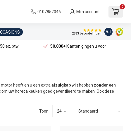
0
0107852046
Mijn account
OCCASIONS
9.1
2533
beoordelingen
50 ex. btw
50.000+
Klanten gingen u voor
n motor heeft en u een extra
afzuigkap
wilt hebben
zonder een
heeft om uw horeca keuken goed geventileerd te maken. Ook deze
Toon: