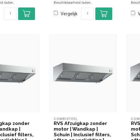
d laden..
Beschikbaarheid laden..
Besch
Vergelijk
V
L
COMBISTEEL
COM
igkap zonder
RVS Afzuigkap zonder
RVS
andkap |
motor | Wandkap |
mot
clusief filters,
Schuin | Inclusief filters,
Schu