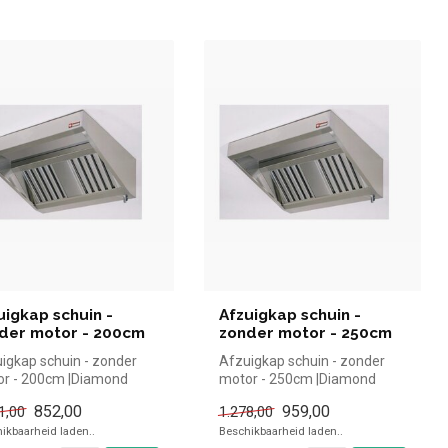
uigkap schuin -
Afzuigkap schuin -
der motor - 200cm
zonder motor - 250cm
igkap schuin - zonder
Afzuigkap schuin - zonder
r - 200cm |Diamond
motor - 250cm |Diamond
el en snel kopen voor in
simpel en snel kopen voor in
852,00
959,00
1,00
1.278,00
de...
ikbaarheid laden..
Beschikbaarheid laden..