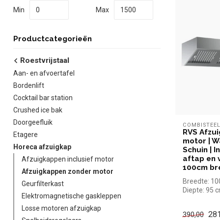
Min
Max
Productcategorieën
Roestvrijstaal
Aan- en afvoertafel
Bordenlift
Cocktail bar station
Crushed ice bak
Doorgeefluik
COMBISTEE
RVS Afzu
Etagere
motor | W
Horeca afzuigkap
Schuin | In
aftap en v
Afzuigkappen inclusief motor
100cm br
Afzuigkappen zonder motor
Breedte: 1
Geurfilterkast
Diepte: 95 
Elektromagnetische gaskleppen
Hoogte: 40
Losse motoren afzuigkap
281
390,00