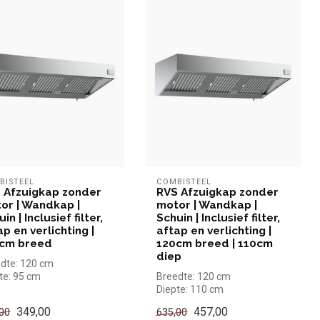
BISTEEL
COMBISTEEL
 Afzuigkap zonder
RVS Afzuigkap zonder
or | Wandkap |
motor | Wandkap |
in | Inclusief filter,
Schuin | Inclusief filter,
ap en verlichting |
aftap en verlichting |
cm breed
120cm breed | 110cm
diep
dte: 120 cm
te: 95 cm
Breedte: 120 cm
te: 40 cm
Diepte: 110 cm
Hoogte: 40 cm
349,00
457,00
00
635,00