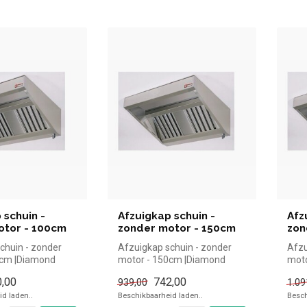
 schuin -
Afzuigkap schuin -
Afz
otor - 100cm
zonder motor - 150cm
zon
chuin - zonder
Afzuigkap schuin - zonder
Afzu
0cm |Diamond
motor - 150cm |Diamond
moto
el kopen voor in
simpel en snel kopen voor in
simp
,00
742,00
939,00
1.09
de...
de...
d laden..
Beschikbaarheid laden..
Besch