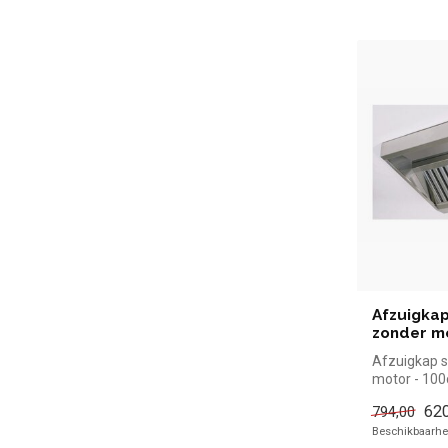
Afzuigkap
zonder m
Afzuigkap s
motor - 10
simpel en sn
620
794,00
de...
Beschikbaarhei