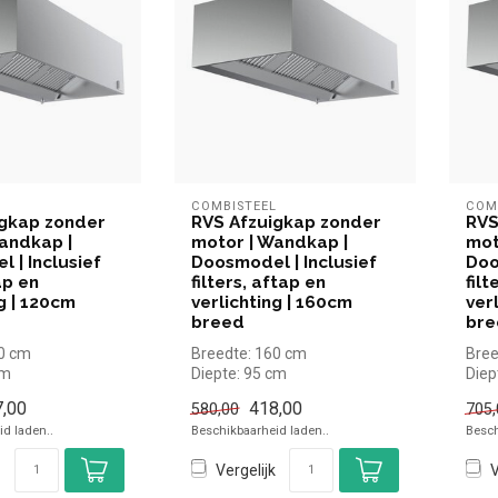
L
COMBISTEEL
COM
igkap zonder
RVS Afzuigkap zonder
RVS
andkap |
motor | Wandkap |
mot
 | Inclusief
Doosmodel | Inclusief
Doo
tap en
filters, aftap en
filt
g | 120cm
verlichting | 160cm
ver
breed
bre
20 cm
Breedte: 160 cm
Bree
cm
Diepte: 95 cm
Diep
 cm
Hoogte: 40 cm
Hoog
,00
418,00
580,00
705,
d laden..
Beschikbaarheid laden..
Besch
Vergelijk
V