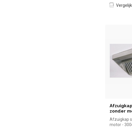
Vergelijk
Afzuigkap
zonder m
Afzuigkap s
motor - 30
simpel en sn