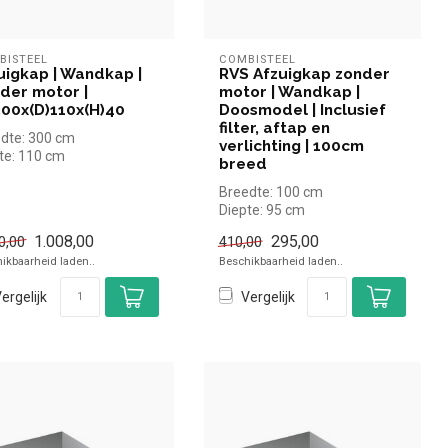
BISTEEL
COMBISTEEL
uigkap | Wandkap |
RVS Afzuigkap zonder
der motor |
motor | Wandkap |
300x(D)110x(H)40
Doosmodel | Inclusief
filter, aftap en
dte: 300 cm
verlichting | 100cm
te: 110 cm
breed
te: 40 cm
Breedte: 100 cm
Diepte: 95 cm
Hoogte: 40 cm
1.008,00
295,00
0,00
410,00
ikbaarheid laden..
Beschikbaarheid laden..
ergelijk
Vergelijk