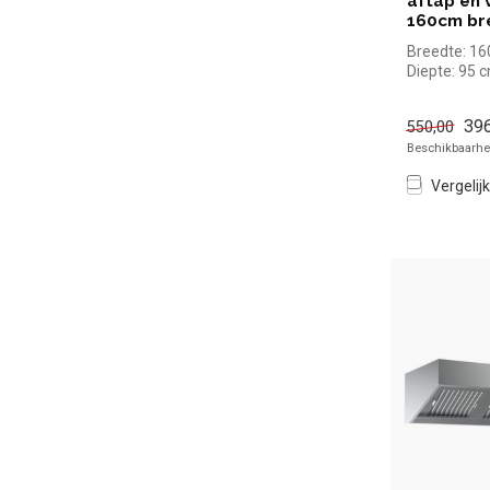
aftap en v
160cm br
Breedte: 1
Diepte: 95 
Hoogte: 40
396
550,00
Beschikbaarhei
Vergelijk