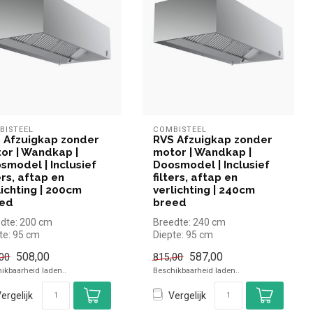
BISTEEL
COMBISTEEL
 Afzuigkap zonder
RVS Afzuigkap zonder
or | Wandkap |
motor | Wandkap |
smodel | Inclusief
Doosmodel | Inclusief
ers, aftap en
filters, aftap en
lichting | 200cm
verlichting | 240cm
ed
breed
dte: 200 cm
Breedte: 240 cm
te: 95 cm
Diepte: 95 cm
te: 40 cm
Hoogte: 40 cm
508,00
587,00
00
815,00
ikbaarheid laden..
Beschikbaarheid laden..
ergelijk
Vergelijk