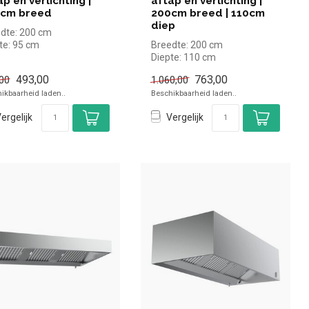
ap en verlichting |
aftap en verlichting |
cm breed
200cm breed | 110cm
diep
dte: 200 cm
te: 95 cm
Breedte: 200 cm
te: 40 cm
Diepte: 110 cm
Hoogte: 40 cm
493,00
763,00
00
1.060,00
ikbaarheid laden..
Beschikbaarheid laden..
ergelijk
Vergelijk