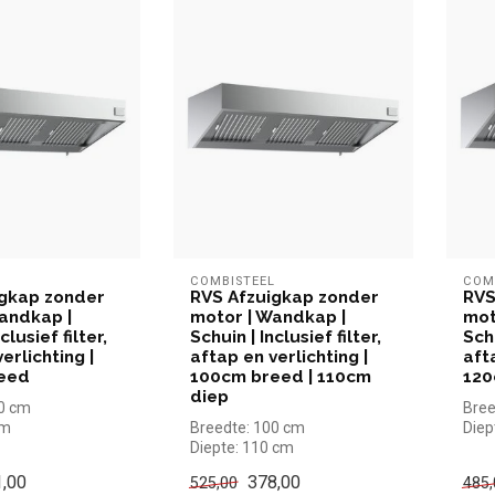
L
COMBISTEEL
COM
igkap zonder
RVS Afzuigkap zonder
RVS
andkap |
motor | Wandkap |
mot
clusief filter,
Schuin | Inclusief filter,
Schu
erlichting |
aftap en verlichting |
aft
eed
100cm breed | 110cm
120
diep
00 cm
Bree
cm
Breedte: 100 cm
Diep
 cm
Diepte: 110 cm
Hoog
Hoogte: 40 cm
,00
378,00
525,00
485,