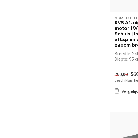
COMBISTEE
RVS Afzu
motor | W
Schuin | In
aftap en v
240cm br
Breedte: 2
Diepte: 95 
Hoogte: 40
569
790,00
Beschikbaarhei
Vergelijk