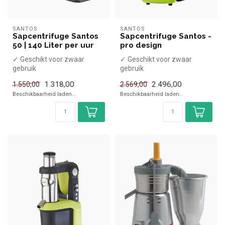
SANTOS
SANTOS
Sapcentrifuge Santos
Sapcentrifuge Santos -
50 | 140 Liter per uur
pro design
✓ Geschikt voor zwaar
✓ Geschikt voor zwaar
gebruik
gebruik
✓ ca. 140 Liter per uur
✓ 140 Liter per uur
1.318,00
2.496,00
1.550,00
2.569,00
✓ 800 Watt
✓ 1300 Watt
Beschikbaarheid laden..
Beschikbaarheid laden..
✓ 230 Volt
✓ 230 Volt