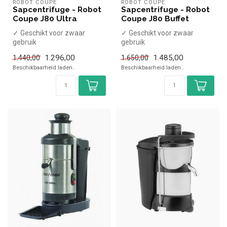
ROBOT COUPE
ROBOT COUPE
Sapcentrifuge - Robot
Sapcentrifuge - Robot
Coupe J80 Ultra
Coupe J80 Buffet
✓ Geschikt voor zwaar
✓ Geschikt voor zwaar
gebruik
gebruik
✓ 120 Liter per uur
✓ 120 Liter per uur
1.296,00
1.485,00
1.440,00
1.650,00
✓ 700 Watt
✓ 700 Watt
Beschikbaarheid laden..
Beschikbaarheid laden..
✓ 230 Volt
✓ 230 Volt