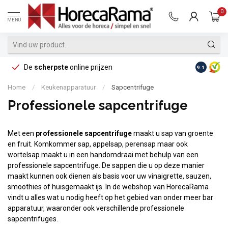
0
MENU
De
scherpste
online prijzen
Op reke
9.1
Home
/
Keukenapparatuur
/
Sapcentrifuge
Professionele sapcentrifuge
Met een
professionele sapcentrifuge
maakt u sap van groente
en fruit. Komkommer sap, appelsap, perensap maar ook
wortelsap maakt u in een handomdraai met behulp van een
professionele sapcentrifuge. De sappen die u op deze manier
maakt kunnen ook dienen als basis voor uw vinaigrette, sauzen,
smoothies of huisgemaakt ijs. In de webshop van HorecaRama
vindt u alles wat u nodig heeft op het gebied van onder meer bar
apparatuur, waaronder ook verschillende professionele
sapcentrifuges.