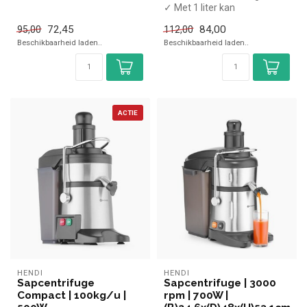
✓ 600 Watt
✓ Met 1 liter kan
✓ 230 Volt
✓ 700 Watt
72,45
84,00
95,00
112,00
✓ 230 Volt
Beschikbaarheid laden..
Beschikbaarheid laden..
ACTIE
HENDI
HENDI
Sapcentrifuge
Sapcentrifuge | 3000
Compact | 100kg/u |
rpm | 700W |