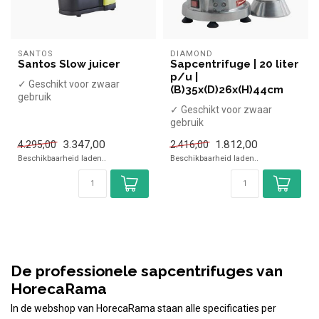
SANTOS
DIAMOND
Santos Slow juicer
Sapcentrifuge | 20 liter
p/u |
✓ Geschikt voor zwaar
(B)35x(D)26x(H)44cm
gebruik
✓ 650 Watt
✓ Geschikt voor zwaar
✓ 230 Volt
gebruik
✓ 400 Watt
3.347,00
1.812,00
4.295,00
2.416,00
✓ 230 Volt
Beschikbaarheid laden..
Beschikbaarheid laden..
De professionele sapcentrifuges van
HorecaRama
In de webshop van HorecaRama staan alle specificaties per