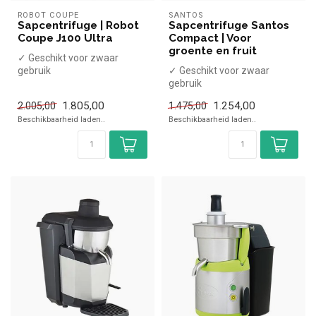
ROBOT COUPE
SANTOS
Sapcentrifuge | Robot
Sapcentrifuge Santos
Coupe J100 Ultra
Compact | Voor
groente en fruit
✓ Geschikt voor zwaar
gebruik
✓ Geschikt voor zwaar
✓ 160 Liter per uur
gebruik
✓ 1000 Watt
✓ ca. 90 Liter per uur
1.805,00
1.254,00
2.005,00
1.475,00
✓ 230 Volt
✓ 800 Watt
Beschikbaarheid laden..
Beschikbaarheid laden..
✓ 230 Volt