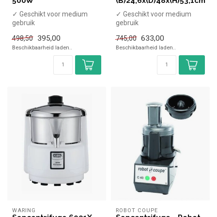
500W
(B)24,6x(D)48x(H)53,1cm
✓ Geschikt voor medium
✓ Geschikt voor medium
gebruik
gebruik
✓ 500 Watt
✓ 700 Watt
395,00
633,00
498,50
745,00
✓ 230 Volt
✓ 230 Volt
Beschikbaarheid laden..
Beschikbaarheid laden..
WARING
ROBOT COUPE