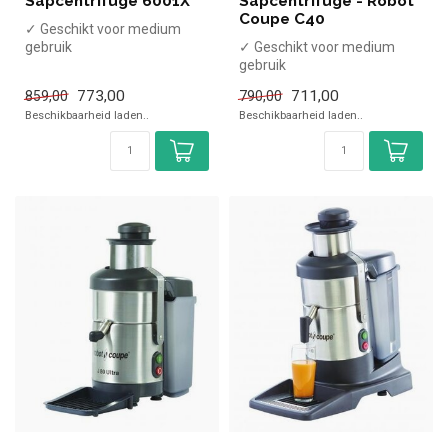
Sapcentrifuge 6001X
Sapcentrifuge - Robot
Coupe C40
✓ Geschikt voor medium
gebruik
✓ Geschikt voor medium
✓ 330 Watt
gebruik
✓ 230 Volt
✓ 500 Watt
773,00
711,00
859,00
790,00
✓ 230 Volt
Beschikbaarheid laden..
Beschikbaarheid laden..