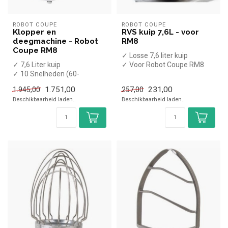
ROBOT COUPE
ROBOT COUPE
Klopper en
RVS kuip 7,6L - voor
deegmachine - Robot
RM8
Coupe RM8
✓ Losse 7,6 liter kuip
✓ 7,6 Liter kuip
✓ Voor Robot Coupe RM8
✓ 10 Snelheden (60-
600tpm)
1.751,00
231,00
1.945,00
257,00
✓ Inclusief klopper, palet en
Beschikbaarheid laden..
Beschikbaarheid laden..
spir...