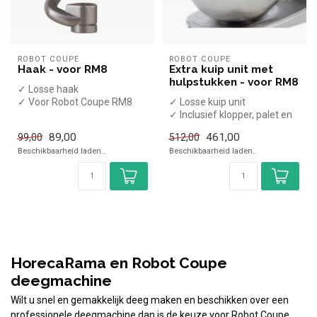
ROBOT COUPE
ROBOT COUPE
Haak - voor RM8
Extra kuip unit met
hulpstukken - voor RM8
✓ Losse haak
✓ Voor Robot Coupe RM8
✓ Losse kuip unit
✓ Inclusief klopper, palet en
haak
89,00
461,00
99,00
512,00
✓ Voor Robot Coupe RM8
Beschikbaarheid laden..
Beschikbaarheid laden..
HorecaRama en Robot Coupe
deegmachine
Wilt u snel en gemakkelijk deeg maken en beschikken over een
professionele deegmachine dan is de keuze voor Robot Coupe