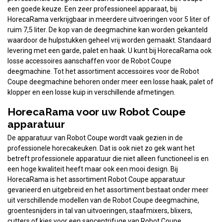
een goede keuze. Een zeer professioneel apparaat, bij
HorecaRama verkrijgbaar in meerdere uitvoeringen voor 5 liter of
ruim 7,5 liter. De kop van de deegmachine kan worden gekanteld
waardoor de hulpstukken geheel vrij worden gemaakt. Standaard
levering met een garde, palet en haak. U kunt bij HorecaRama ook
losse accessoires aanschaffen voor de Robot Coupe
deegmachine. Tot het assortiment accessoires voor de Robot
Coupe deegmachine behoren onder meer een losse haak, palet of
klopper en een losse kuip in verschillende afmetingen.
HorecaRama voor uw Robot Coupe
apparatuur
De apparatuur van Robot Coupe wordt vaak gezien in de
professionele horecakeuken. Dat is ook niet zo gek want het
betreft professionele apparatuur die niet alleen functioneel is en
een hoge kwaliteit heeft maar ook een mooi design. Bij
HorecaRama is het assortiment Robot Coupe apparatuur
gevarieerd en uitgebreid en het assortiment bestaat onder meer
uit verschillende modellen van de Robot Coupe deegmachine,
groentesnijders in tal van uitvoeringen, staafmixers, blixers,
cutters of kies voor een sapcentrifuge van Robot Coupe.