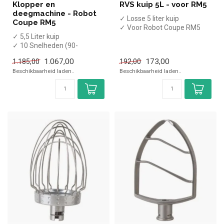
Klopper en
RVS kuip 5L - voor RM5
deegmachine - Robot
✓ Losse 5 liter kuip
Coupe RM5
✓ Voor Robot Coupe RM5
✓ 5,5 Liter kuip
✓ 10 Snelheden (90-
600tpm)
1.067,00
173,00
1.185,00
192,00
✓ Inclusief klopper, palet en
Beschikbaarheid laden..
Beschikbaarheid laden..
spir...