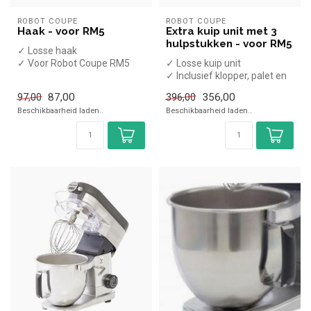
ROBOT COUPE
ROBOT COUPE
Haak - voor RM5
Extra kuip unit met 3
hulpstukken - voor RM5
✓ Losse haak
✓ Voor Robot Coupe RM5
✓ Losse kuip unit
✓ Inclusief klopper, palet en
haak
87,00
356,00
97,00
396,00
✓ Voor Robot Coupe RM5
Beschikbaarheid laden..
Beschikbaarheid laden..