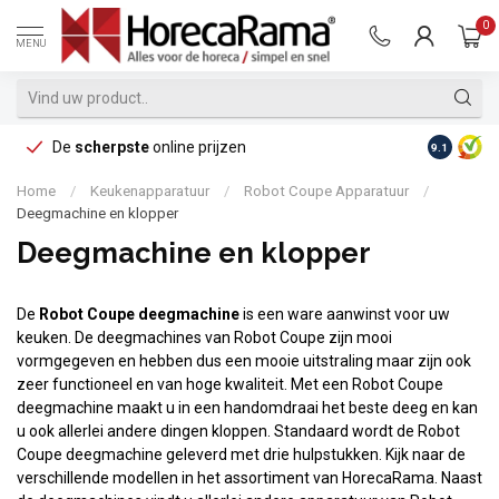
0
MENU
De
scherpste
online prijzen
Op reke
9.1
Home
/
Keukenapparatuur
/
Robot Coupe Apparatuur
/
Deegmachine en klopper
Deegmachine en klopper
De
Robot Coupe deegmachine
is een ware aanwinst voor uw
keuken. De deegmachines van Robot Coupe zijn mooi
vormgegeven en hebben dus een mooie uitstraling maar zijn ook
zeer functioneel en van hoge kwaliteit. Met een Robot Coupe
deegmachine maakt u in een handomdraai het beste deeg en kan
u ook allerlei andere dingen kloppen. Standaard wordt de Robot
Coupe deegmachine geleverd met drie hulpstukken. Kijk naar de
verschillende modellen in het assortiment van HorecaRama. Naast