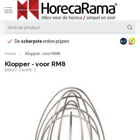
MENU
De
scherpste
online prijzen
Op reke
9.1
Home
/
Klopper - voor RM8
Klopper - voor RM8
ROBOT COUPE