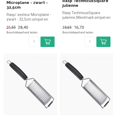
Rasp TechnicusSquare
Microplane - zwart -
julienne
32,5cm
Rasp TechnicusSquare
Rasp/ zesteur Microplane -
julienne |Westmark simpel en
zwart - 32,5cm simpel en
snel kopen voor in de horeca.
snel kopen voor in de
...
28,40
16,70
31,55
19,65
horeca...
Beschikbaarheid laden..
Beschikbaarheid laden..