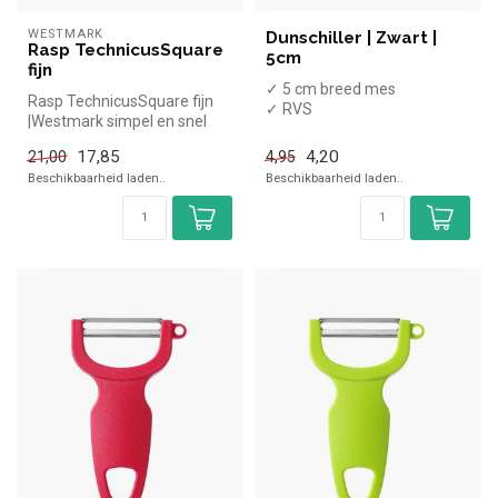
WESTMARK
Dunschiller | Zwart |
Rasp TechnicusSquare
5cm
fijn
✓ 5 cm breed mes
Rasp TechnicusSquare fijn
✓ RVS
|Westmark simpel en snel
✓ Dikte: 0,6 mm
kopen voor in de horeca.
✓
17,85
4,20
21,00
4,95
Over...
Vaatwasmachinebestendig
Beschikbaarheid laden..
Beschikbaarheid laden..