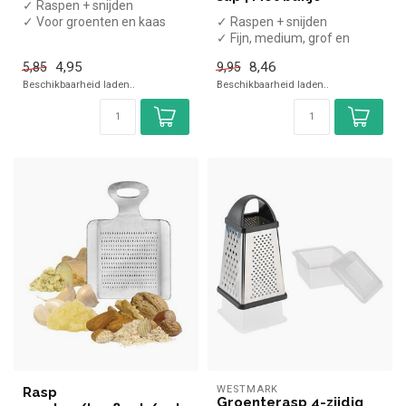
✓ Raspen + snijden
✓ Voor groenten en kaas
✓ Raspen + snijden
✓ Geschikt voor de
✓ Fijn, medium, grof en
vaatwasser
snijden
4,95
8,46
5,85
9,95
✓ Geschikt voor de
Beschikbaarheid laden..
Beschikbaarheid laden..
vaatwass...
WESTMARK
Rasp
Groenterasp 4-zijdig