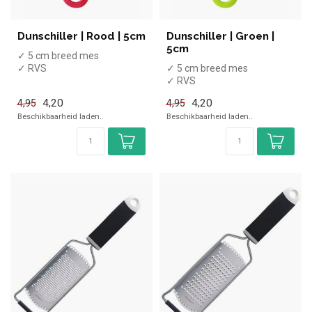
Dunschiller | Rood | 5cm
Dunschiller | Groen |
5cm
✓ 5 cm breed mes
✓ RVS
✓ 5 cm breed mes
✓ Dikte: 0,6 mm
✓ RVS
✓
✓ Dikte: 0,6 mm
4,20
4,20
4,95
4,95
Vaatwasmachinebestendig
✓
Beschikbaarheid laden..
Beschikbaarheid laden..
Vaatwasmachinebestendig