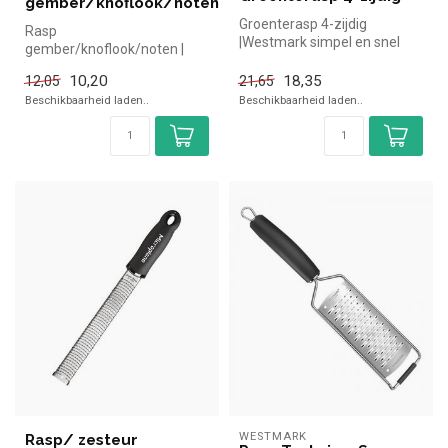
gember/knoflook/noten
Groenterasp 4-zijdig
Rasp
|Westmark simpel en snel
gember/knoflook/noten |
kopen voor in de horeca.
simpel en snel kopen voor in
Overzicht...
10,20
18,35
12,05
21,65
de horeca. Overzichtel...
Beschikbaarheid laden..
Beschikbaarheid laden..
WESTMARK
Rasp/ zesteur