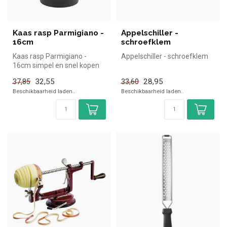
Kaas rasp Parmigiano -
Appelschiller -
16cm
schroefklem
Kaas rasp Parmigiano -
Appelschiller - schroefklem
16cm simpel en snel kopen
voor in de horeca.
32,55
28,95
37,85
33,60
Overzichteli...
Beschikbaarheid laden..
Beschikbaarheid laden..