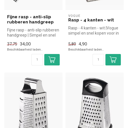
VOGUE
Fijne rasp - anti-slip
Rasp - 4 kanten - wit
rubberen handgreep
Rasp - 4 kanten - wit |Vogue
Fijne rasp - anti-slip rubberen
simpel en snel kopen voor in
handgreep | Simpel en snel
de horeca. Overzichtel...
kopen voor in de hore...
34,00
4,90
37,75
5,80
Beschikbaarheid laden..
Beschikbaarheid laden..