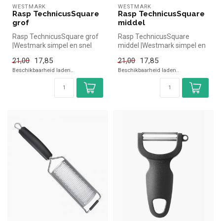
WESTMARK
WESTMARK
Rasp TechnicusSquare
Rasp TechnicusSquare
grof
middel
Rasp TechnicusSquare grof
Rasp TechnicusSquare
|Westmark simpel en snel
middel |Westmark simpel en
kopen voor in de horeca.
snel kopen voor in de horeca.
17,85
17,85
21,00
21,00
Over...
Ov...
Beschikbaarheid laden..
Beschikbaarheid laden..