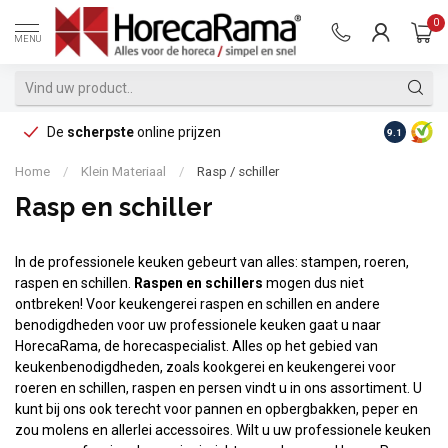
0
MENU
De
scherpste
online prijzen
Op reke
9.1
Home
/
Klein Materiaal
/
Rasp / schiller
Rasp en schiller
In de professionele keuken gebeurt van alles: stampen, roeren,
raspen en schillen.
Raspen en schillers
mogen dus niet
ontbreken! Voor keukengerei raspen en schillen en andere
benodigdheden voor uw professionele keuken gaat u naar
HorecaRama, de horecaspecialist. Alles op het gebied van
keukenbenodigdheden, zoals kookgerei en keukengerei voor
roeren en schillen, raspen en persen vindt u in ons assortiment. U
kunt bij ons ook terecht voor pannen en opbergbakken, peper en
zou molens en allerlei accessoires. Wilt u uw professionele keuken