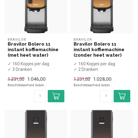
BRAVILOR
BRAVILOR
Bravilor Bolero 11
Bravilor Bolero 11
instant koffiemachine
instant koffiemachine
(met heet water)
(zonder heet water)
✓ 160 Kopjes per dag
✓ 160 Kopjes per dag
✓ 3 Dranken
✓ 2 Dranken
✓ Chocolademelk
✓ Chocolademelk
1.046,00
1.028,00
1.231,00
1.231,00
✓ Vaste wateraansluiting
✓ Vaste wateraansluiting
Beschikbaarheid laden..
Beschikbaarheid laden..
✓ ...
✓ ...