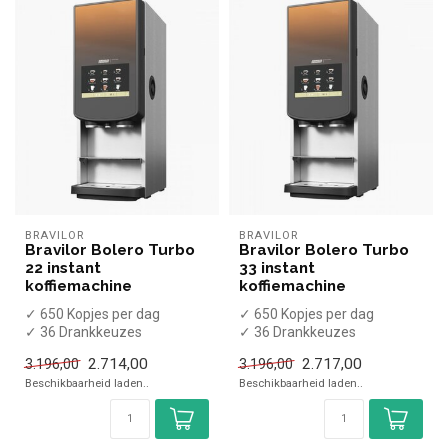
BRAVILOR
BRAVILOR
Bravilor Bolero Turbo
Bravilor Bolero Turbo
22 instant
33 instant
koffiemachine
koffiemachine
✓ 650 Kopjes per dag
✓ 650 Kopjes per dag
✓ 36 Drankkeuzes
✓ 36 Drankkeuzes
✓ Koffie en heet water
✓ Koffies / Chocolademelk /
2.714,00
2.717,00
3.196,00
3.196,00
x Verse melk / C...
Heet water
Beschikbaarheid laden..
Beschikbaarheid laden..
...