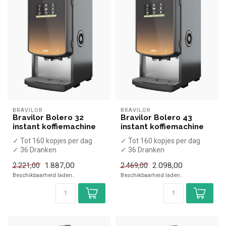
BRAVILOR
BRAVILOR
Bravilor Bolero 32
Bravilor Bolero 43
instant koffiemachine
instant koffiemachine
✓ Tot 160 kopjes per dag
✓ Tot 160 kopjes per dag
✓ 36 Dranken
✓ 36 Dranken
✓ Chocolademelk /
✓ Chocolademelk /
1.887,00
2.098,00
2.221,00
2.469,00
melkpoeder
melkpoeder
Beschikbaarheid laden..
Beschikbaarheid laden..
✓ Vaste wa...
✓ Vaste wa...