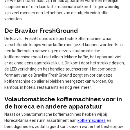
verwerken. Daarnaast zijn er ook apparaten waar een heerlijke
cappuccino of een luxe latte macchiato uitkomt. Tegenwoordig
zijn veel mensen een liefhebber van de uitgebreide koffie
varianten.
De Bravilor FreshGround
De Bravilor FreshGround is dé perfecte koffiemachine waar
verschillende kopjes verse koffie mee gezet kunnen worden. Er is
een koffiemolen aanwezig en deze volautomatische
koffiemachine maakt niet alleen lekkere koffie, het apparaat ziet
er ook nog eens aantrekkelijk uit. Dit komt door het strakke design,
de LED verlichting en het handige touchscreen. Het compacte
formaat van de Bravilor FreshGround zorgt ervoor dat deze
koffiemachine op allerlei plekken neergezet kan worden. Op
kantoor, in hotels, restaurants en nog veel meer.
Volautomatische koffiemachines voor in
de horeca en andere apparatuur
Naast de volautomatische koffiemachines hebben wij bij
HorecaRama een ruim assortiment aan
koffiemachines
en
benodigdheden, zodat u goed kunt kiezen wat er het beste bij uw