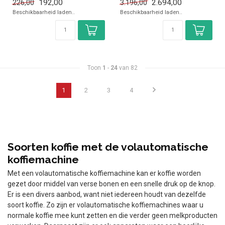
192,00
2.694,00
226,00
3.196,00
Heet water
Beschikbaarheid laden..
Beschikbaarheid laden..
...
Toon
1
-
24
van 82
1
2
3
4
Soorten koffie met de volautomatische
koffiemachine
Met een volautomatische koffiemachine kan er koffie worden
gezet door middel van verse bonen en een snelle druk op de knop.
Er is een divers aanbod, want niet iedereen houdt van dezelfde
soort koffie. Zo zijn er volautomatische koffiemachines waar u
normale koffie mee kunt zetten en die verder geen melkproducten