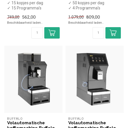
✓ 15 kopjes per dag
✓ 50 kopjes per dag
✓ 15 Programma's
✓ 4 Programma's
✓ Inclusief melkopschuimer
✓ Inclusief melkopschuimer
562,00
809,00
749,00
1.079,00
✓ Handmatig w...
✓ Handmatig wa...
Beschikbaarheid laden..
Beschikbaarheid laden..
BUFFALO
BUFFALO
Volautomatische
Volautomatische