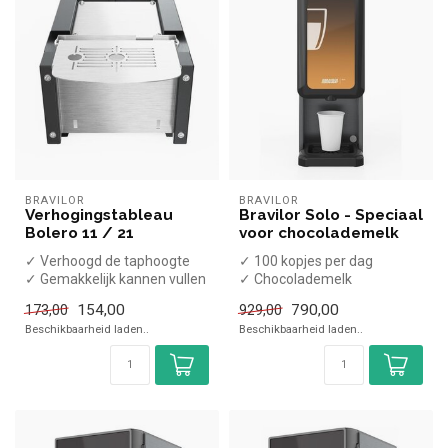
BRAVILOR
BRAVILOR
Verhogingstableau
Bravilor Solo - Speciaal
Bolero 11 / 21
voor chocolademelk
✓ Verhoogd de taphoogte
✓ 100 kopjes per dag
✓ Gemakkelijk kannen vullen
✓ Chocolademelk
✓ Vaste wateraansluiting
154,00
790,00
173,00
929,00
✓ 230V
Beschikbaarheid laden..
Beschikbaarheid laden..