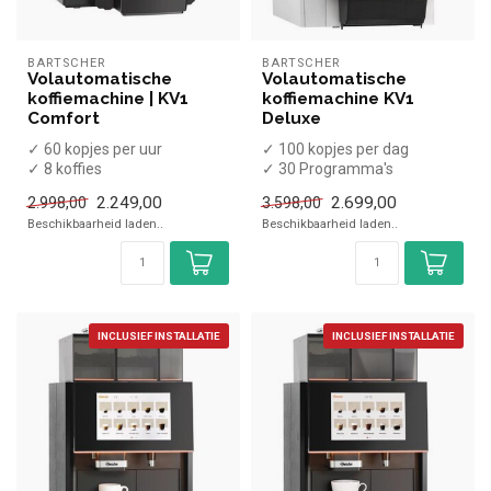
BARTSCHER
BARTSCHER
Volautomatische
Volautomatische
koffiemachine | KV1
koffiemachine KV1
Comfort
Deluxe
✓ 60 kopjes per uur
✓ 100 kopjes per dag
✓ 8 koffies
✓ 30 Programma's
✓ Verse melk
✓ Inclusief melkopschuimer
2.249,00
2.699,00
2.998,00
3.598,00
✓ Vaste wateraansluiting
✓ Vaste wate...
Beschikbaarheid laden..
Beschikbaarheid laden..
✓ 230 ...
INCLUSIEF INSTALLATIE
INCLUSIEF INSTALLATIE