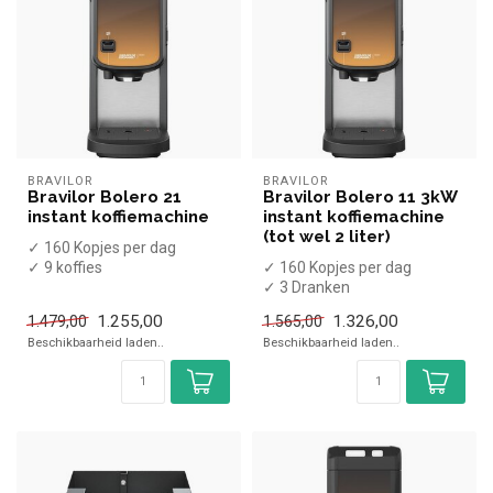
BRAVILOR
BRAVILOR
Bravilor Bolero 21
Bravilor Bolero 11 3kW
instant koffiemachine
instant koffiemachine
(tot wel 2 liter)
✓ 160 Kopjes per dag
✓ 9 koffies
✓ 160 Kopjes per dag
✓ Melkpoeder
✓ 3 Dranken
✓ Vaste wateraansluiting
✓ Chocolademelk
1.255,00
1.326,00
1.479,00
1.565,00
✓ 230...
✓ Vaste wateraansluiting
Beschikbaarheid laden..
Beschikbaarheid laden..
✓ ...