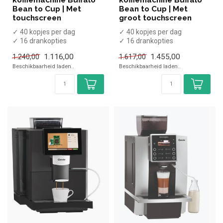
koffiemachine Buffalo
koffiemachine Buffalo
Bean to Cup | Met
Bean to Cup | Met
touchscreen
groot touchscreen
✓ 40 kopjes per dag
✓ 40 kopjes per dag
✓ 16 drankopties
✓ 16 drankopties
x Zonder melkreservoir
x Zonder melkreservoir
1.116,00
1.455,00
1.240,00
1.617,00
x Handmatig water...
x Handmatig water...
Beschikbaarheid laden..
Beschikbaarheid laden..