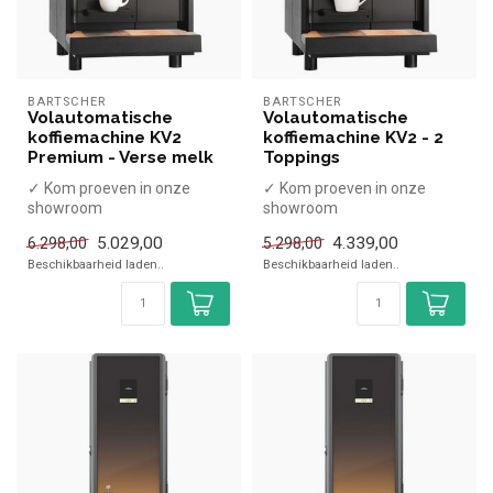
BARTSCHER
BARTSCHER
Volautomatische
Volautomatische
koffiemachine KV2
koffiemachine KV2 - 2
Premium - Verse melk
Toppings
✓ Kom proeven in onze
✓ Kom proeven in onze
showroom
showroom
✓ 120 kopjes per dag
✓ 120 kopjes per dag
5.029,00
4.339,00
6.298,00
5.298,00
✓ 30 Programma's
✓ 16 Programma's
Beschikbaarheid laden..
Beschikbaarheid laden..
✓ Inclus...
✓ Inclus...