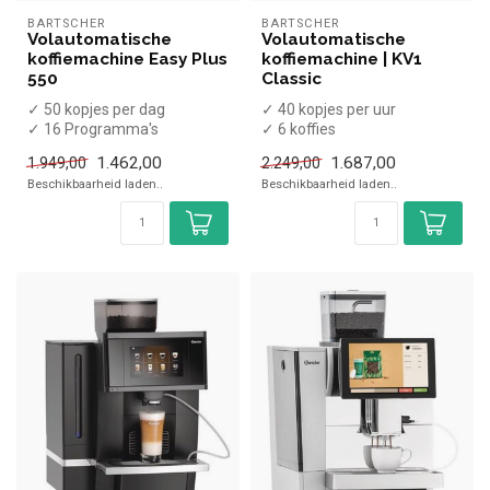
BARTSCHER
BARTSCHER
Volautomatische
Volautomatische
koffiemachine Easy Plus
koffiemachine | KV1
550
Classic
✓ 50 kopjes per dag
✓ 40 kopjes per uur
✓ 16 Programma's
✓ 6 koffies
✓ Inclusief melkopschuimer
✓ Verse melk
1.462,00
1.687,00
1.949,00
2.249,00
✓ Handmatig w...
✓ Vaste wateraansluiting
Beschikbaarheid laden..
Beschikbaarheid laden..
✓ 230 ...