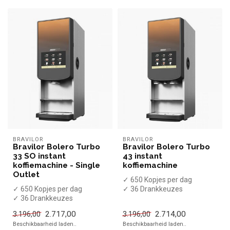
BRAVILOR
BRAVILOR
Bravilor Bolero Turbo
Bravilor Bolero Turbo
33 SO instant
43 instant
koffiemachine - Single
koffiemachine
Outlet
✓ 650 Kopjes per dag
✓ 650 Kopjes per dag
✓ 36 Drankkeuzes
✓ 36 Drankkeuzes
✓ Chocolademelk /
✓ Koffies / Chocolademelk /
melkpoeder
2.717,00
2.714,00
3.196,00
3.196,00
Heet water
✓ Vaste wa...
Beschikbaarheid laden..
Beschikbaarheid laden..
...