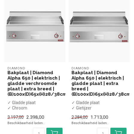
DIAMOND
DIAMOND
Bakplaat | Diamond
Bakplaat | Diamond
Alpha 650 | elektrisch |
Alpha 650 | elektrisch |
gladde verchroomde
gladde plaat | extra
plaat | extra breed |
breed |
(B)100x(D)65x(H)28/38cm
(B)100x(D)65x(H)28/38cm
✓ Gladde plaat
✓ Gladde plaat
✓ Chroom
✓ Gietijzer
✓ Tafelmodel
✓ Tafelmodel
2.398,00
1.713,00
3.197,00
2.284,00
✓ 12 kW
✓ 12 kW
Beschikbaarheid laden..
Beschikbaarheid laden..
✓ 400 Volt
✓ 400 Volt