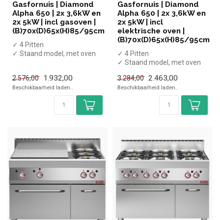
Gasfornuis | Diamond
Gasfornuis | Diamond
Alpha 650 | 2x 3,6kW en
Alpha 650 | 2x 3,6kW en
2x 5kW | incl gasoven |
2x 5kW | incl
(B)70x(D)65x(H)85/95cm
elektrische oven |
(B)70x(D)65x(H)85/95cm
✓ 4 Pitten
✓ Staand model, met oven
✓ 4 Pitten
✓ 2x 3,6kW en 2x 5kW
✓ Staand model, met oven
✓ Gas
✓ 2x 3,6 en 2x 5 kW
1.932,00
2.463,00
2.576,00
3.284,00
✓ Gas
Beschikbaarheid laden..
Beschikbaarheid laden..