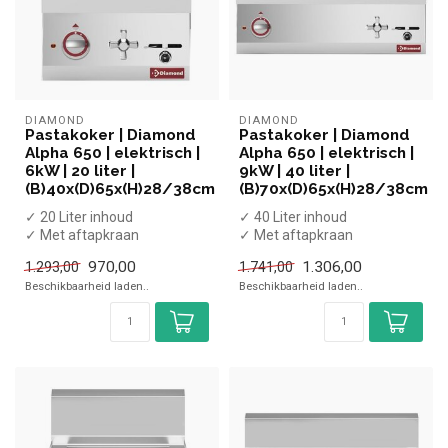
DIAMOND
DIAMOND
Pastakoker | Diamond
Pastakoker | Diamond
Alpha 650 | elektrisch |
Alpha 650 | elektrisch |
6kW | 20 liter |
9kW | 40 liter |
(B)40x(D)65x(H)28/38cm
(B)70x(D)65x(H)28/38cm
✓ 20 Liter inhoud
✓ 40 Liter inhoud
✓ Met aftapkraan
✓ Met aftapkraan
✓ Tafelmodel
✓ Tafelmodel
970,00
1.306,00
1.293,00
1.741,00
✓ 6 kW
✓ 9 kW
Beschikbaarheid laden..
Beschikbaarheid laden..
✓ 400 Volt
✓ 400 Volt