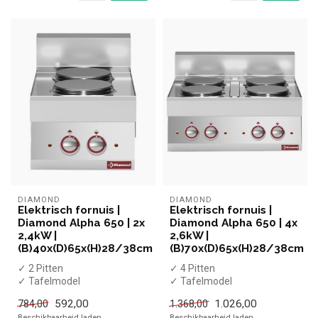
DIAMOND
DIAMOND
Elektrisch fornuis |
Elektrisch fornuis |
Diamond Alpha 650 | 2x
Diamond Alpha 650 | 4x
2,4kW |
2,6kW |
(B)40x(D)65x(H)28/38cm
(B)70x(D)65x(H)28/38cm
✓ 2 Pitten
✓ 4 Pitten
✓ Tafelmodel
✓ Tafelmodel
✓ 2x 2,4 kW
✓ 4x 2,6 kW
592,00
1.026,00
784,00
1.368,00
✓ 400 Volt
✓ 400 Volt
Beschikbaarheid laden..
Beschikbaarheid laden..