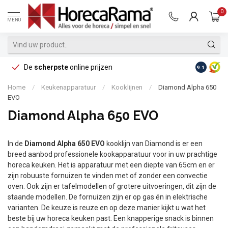
0
MENU
De
scherpste
online prijzen
Op reke
9.1
Home
/
Keukenapparatuur
/
Kooklijnen
/
Diamond Alpha 650
EVO
Diamond Alpha 650 EVO
In de
Diamond Alpha 650 EVO
kooklijn van Diamond is er een
breed aanbod professionele kookapparatuur voor in uw prachtige
horeca keuken. Het is apparatuur met een diepte van 65cm en er
zijn robuuste fornuizen te vinden met of zonder een convectie
oven. Ook zijn er tafelmodellen of grotere uitvoeringen, dit zijn de
staande modellen. De fornuizen zijn er op gas én in elektrische
varianten. De keuze is reuze en op deze manier kijkt u wat het
beste bij uw horeca keuken past. Een knapperige snack is binnen