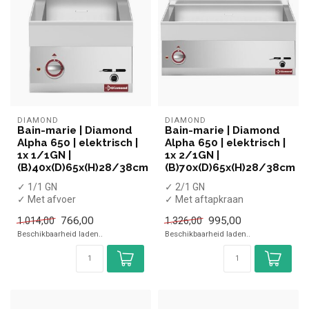
DIAMOND
DIAMOND
Bain-marie | Diamond
Bain-marie | Diamond
Alpha 650 | elektrisch |
Alpha 650 | elektrisch |
1x 1/1GN |
1x 2/1GN |
(B)40x(D)65x(H)28/38cm
(B)70x(D)65x(H)28/38cm
✓ 1/1 GN
✓ 2/1 GN
✓ Met afvoer
✓ Met aftapkraan
✓ Tafelmodel
✓ Tafelmodel
766,00
995,00
1.014,00
1.326,00
✓ 1,5 kW
✓ 3 kW
Beschikbaarheid laden..
Beschikbaarheid laden..
✓ 230 Volt
✓ 400 Volt