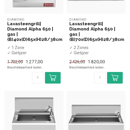
DIAMOND
DIAMOND
Lavasteengrill|
Lavasteengrill|
Diamond Alpha 650 |
Diamond Alpha 650 |
gas |
gas |
(B)40x(D)65x(H)28/38cm
(B)70x(D)65x(H)28/38cm
✓ 1 Zone
✓ 2 Zones
✓ Gietijzer
✓ Gietijzer
✓ Tafelmodel
✓ Tafelmodel
1.277,00
1.820,00
1.702,00
2.426,00
✓ 5,5 kW
✓ 15 kW
Beschikbaarheid laden..
Beschikbaarheid laden..
✓ Gas
✓ Gas