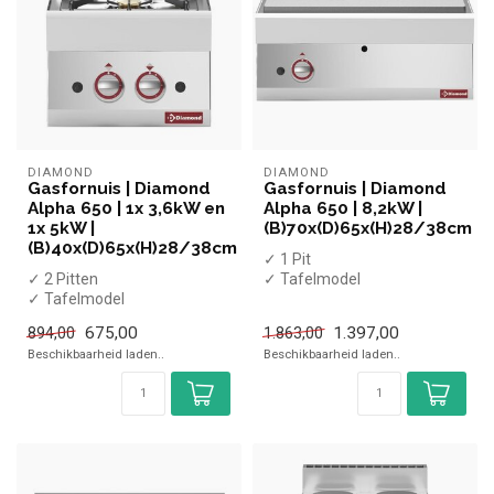
DIAMOND
DIAMOND
Gasfornuis | Diamond
Gasfornuis | Diamond
Alpha 650 | 1x 3,6kW en
Alpha 650 | 8,2kW |
1x 5kW |
(B)70x(D)65x(H)28/38cm
(B)40x(D)65x(H)28/38cm
✓ 1 Pit
✓ 2 Pitten
✓ Tafelmodel
✓ Tafelmodel
✓ 8,2 kW
✓ 1x 3,6 kW en 1x 5 kW
✓ Gas
675,00
1.397,00
894,00
1.863,00
✓ Gas
Beschikbaarheid laden..
Beschikbaarheid laden..