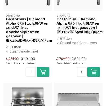
DIAMOND
DIAMOND
Gasfornuis | Diamond
Gasfornuis | Diamond
Alpha 650 | 1x 3,6kW en
Alpha 650 | 3x 3,6kW en
1x 5kW | incl
3x 5kW | incl gasoven |
doorkookplaat en
(B)110x(D)65x(H)85/95cm
gasoven |
✓ 6 Pitten
(B)110x(D)65x(H)85/95cm
✓ Staand model, met oven
✓ 3 Pitten
en onderkast
✓ Staand model, met
✓ 3x 3,6kW + 3x 5kW
onderkast en oven
✓ Gas
3.191,00
2.821,00
4.254,00
3.761,00
✓ 21,8 kW
Beschikbaarheid laden..
Beschikbaarheid laden..
✓ Gas