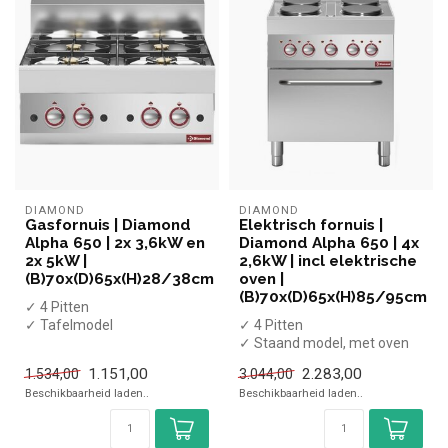
DIAMOND
DIAMOND
Gasfornuis | Diamond
Elektrisch fornuis |
Alpha 650 | 2x 3,6kW en
Diamond Alpha 650 | 4x
2x 5kW |
2,6kW | incl elektrische
(B)70x(D)65x(H)28/38cm
oven |
(B)70x(D)65x(H)85/95cm
✓ 4 Pitten
✓ Tafelmodel
✓ 4 Pitten
✓ 2x 3,6kW + 2x 5kW
✓ Staand model, met oven
✓ Gas
✓ 4x 2,6 kW
1.151,00
2.283,00
1.534,00
3.044,00
✓ 400 Volt
Beschikbaarheid laden..
Beschikbaarheid laden..