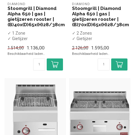
DIAMOND
DIAMOND
Stoomgrill | Diamond
Stoomgrill | Diamond
Alpha 650 | gas |
Alpha 650 | gas |
gietijzeren rooster |
gietijzeren rooster |
(B)40x(D)65x(H)28/38cm
(B)70x(D)65x(H)28/38cm
✓ 1 Zone
✓ 2 Zones
✓ Gietijzer
✓ Gietijzer
✓ Tafelmodel
✓ Tafelmodel
1.136,00
1.595,00
1.514,00
2.126,00
✓ 7,5 kW
✓ 15 kW
Beschikbaarheid laden..
Beschikbaarheid laden..
✓ Gas
✓ Gas