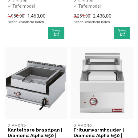
✓ 2 Pitten
✓ 4 Pitten
✓ Tafelmodel
✓ Tafelmodel
✓ 1x 2,1kW + 1x 2,5kW
✓ 2x 2,1 kW + 2x 2,5 kW
1.463,00
2.438,00
1.950,00
3.251,00
✓ 400 Volt
✓ 400 Volt
Beschikbaarheid laden..
Beschikbaarheid laden..
DIAMOND
DIAMOND
Kantelbare braadpan |
Frituurwarmhouder |
Diamond Alpha 650 |
Diamond Alpha 650 |