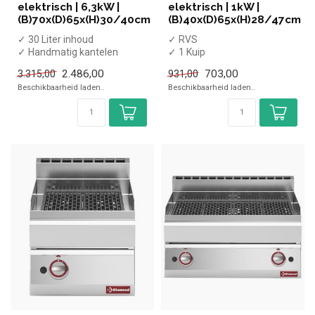
elektrisch | 6,3kW |
elektrisch | 1kW |
(B)70x(D)65x(H)30/40cm
(B)40x(D)65x(H)28/47cm
✓ 30 Liter inhoud
✓ RVS
✓ Handmatig kantelen
✓ 1 Kuip
✓ Tafelmodel
✓ Tafelmodel
2.486,00
703,00
3.315,00
931,00
✓ 6,3 kW
✓ 1 kW
Beschikbaarheid laden..
Beschikbaarheid laden..
✓ 400 Volt
✓ 230 Volt