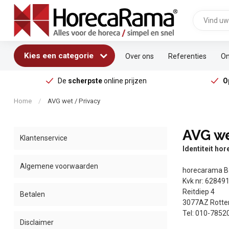
Kies een categorie
Over ons
Referenties
On
De
scherpste
online prijzen
O
Home
/
AVG wet / Privacy
AVG we
Klantenservice
Identiteit ho
Algemene voorwaarden
horecarama B.
Kvk nr: 62849
Reitdiep 4
Betalen
3077AZ Rott
Tel: 010-7852
Disclaimer