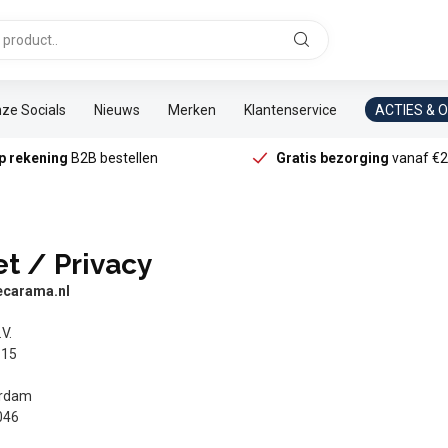
ze Socials
Nieuws
Merken
Klantenservice
ACTIES & 
p rekening
B2B bestellen
Gratis bezorging
vanaf €2
t / Privacy
recarama.nl
V.
115
erdam
046