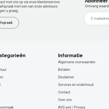
Abonneer 
tact met ons op via onze klantenservice
Ontvang waardev
n afspraak met een van onze adviseurs
gen u graag.
fspraak
ategorieën
Informatie
Algemene voorwaarden
tuur
Betalen
en
Disclaimer
l
Services en onderhoud
Contact
Over ons
hoonmaak
AVG wet / Privacy