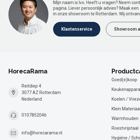
Mijn naam is Ivo. Heeft u vragen? Neem con
pagina. Liever persoonlijk advies? Maak ee
in onze showroom te Rotterdam. Wij ontvan
Klantenservice
Showroom a
HorecaRama
Productc
Goed(e)koop
Reitdiep 4
Keukenappara
3077 AZ Rotterdam
Nederland
Koelen / Vriez
Klein Materiaa
0107852046
Warmhouden
Roestvrijstaal
info@horecarama.nl
Hygiëne / Sc