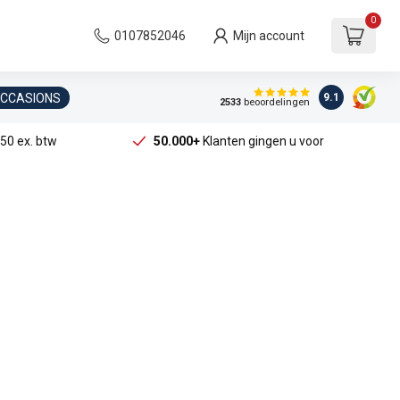
0
0107852046
Mijn account
OCCASIONS
9.1
2533
beoordelingen
50 ex. btw
50.000+
Klanten gingen u voor