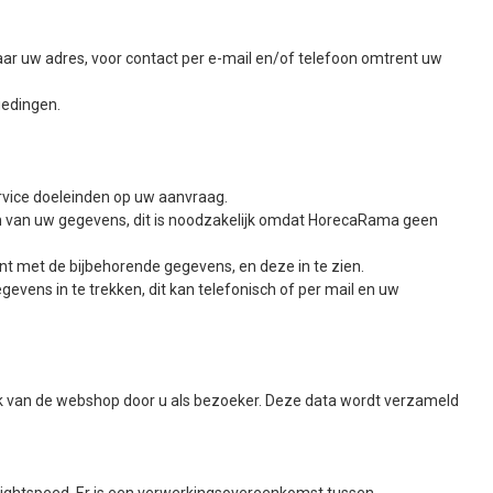
ar uw adres, voor contact per e-mail en/of telefoon omtrent uw
iedingen.
rvice doeleinden op uw aanvraag.
ren van uw gegevens, dit is noodzakelijk omdat HorecaRama geen
ount met de bijbehorende gegevens, en deze in te zien.
evens in te trekken, dit kan telefonisch of per mail en uw
uik van de webshop door u als bezoeker. Deze data wordt verzameld
 Lightspeed. Er is een verwerkingsovereenkomst tussen