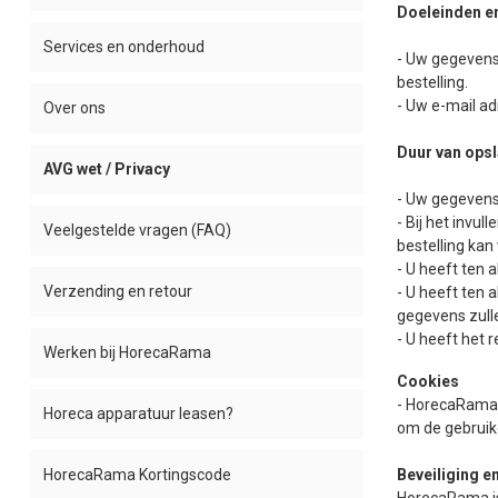
Doeleinden e
Services en onderhoud
- Uw gegevens
bestelling.
- Uw e-mail a
Over ons
Duur van opsl
AVG wet / Privacy
- Uw gegevens
- Bij het inv
Veelgestelde vragen (FAQ)
bestelling ka
- U heeft ten 
Verzending en retour
- U heeft ten 
gegevens zull
- U heeft het 
Werken bij HorecaRama
Cookies
- HorecaRama 
Horeca apparatuur leasen?
om de gebruik
Beveiliging 
HorecaRama Kortingscode
HorecaRama is