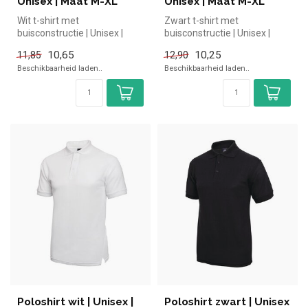
Unisex | Maat M-XL
Unisex | Maat M-XL
Wit t-shirt met
Zwart t-shirt met
buisconstructie | Unisex |
buisconstructie | Unisex |
Maat M-XL simpel en snel
Maat M-XL simpel en snel
10,65
10,25
11,85
12,90
kopen voor i...
kopen voor...
Beschikbaarheid laden..
Beschikbaarheid laden..
Poloshirt wit | Unisex |
Poloshirt zwart | Unisex