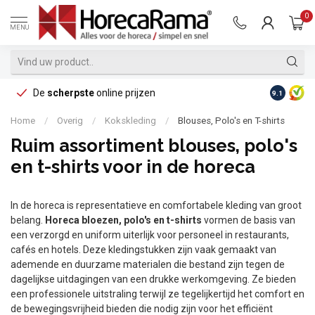
0
MENU
De
scherpste
online prijzen
Op reke
9.1
Home
/
Overig
/
Kokskleding
/
Blouses, Polo's en T-shirts
Ruim assortiment blouses, polo's
en t-shirts voor in de horeca
In de horeca is representatieve en comfortabele kleding van groot
belang.
Horeca bloezen, polo's en t-shirts
vormen de basis van
een verzorgd en uniform uiterlijk voor personeel in restaurants,
cafés en hotels. Deze kledingstukken zijn vaak gemaakt van
ademende en duurzame materialen die bestand zijn tegen de
dagelijkse uitdagingen van een drukke werkomgeving. Ze bieden
een professionele uitstraling terwijl ze tegelijkertijd het comfort en
de bewegingsvrijheid bieden die nodig zijn voor het efficiënt