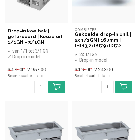
COMBISTEEL
Drop-in koelbak |
Gekoelde drop-in unit |
geforceerd | Keuze uit
2x 1/1GN | 160mm |
1/1GN - 3/1GN
(H)63,2x(B)79x(D)72
✓ van 1/1 tot 3/1 GN
✓ 2x 1/1GN
✓ Drop-in model
✓ Drop-in model
✓ Geforceerd
✓ Statisch
✓ 2 °C tot 8 °C
2.957,00
2.243,00
3.478,00
3.115,00
✓ +4 tot +8 °C
Beschikbaarheid laden..
Beschikbaarheid laden..