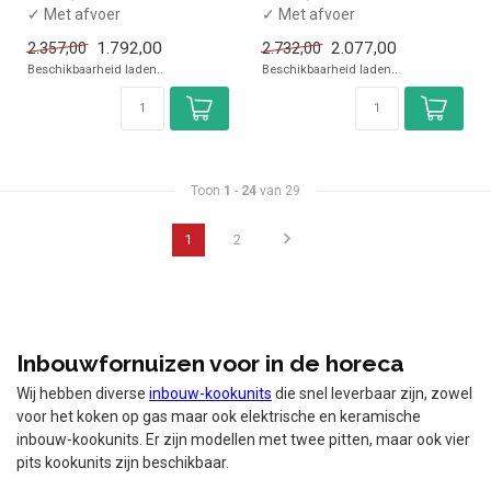
✓ Met afvoer
✓ Met afvoer
✓ Drop-In model
✓ Drop-In model
1.792,00
2.077,00
2.357,00
2.732,00
✓ 2,2 kW
✓ 3,2 kW
Beschikbaarheid laden..
Beschikbaarheid laden..
✓ 230 Volt
✓ 230 Volt
Toon
1
-
24
van 29
1
2
Inbouwfornuizen voor in de horeca
Wij hebben diverse
inbouw-kookunits
die snel leverbaar zijn, zowel
voor het koken op gas maar ook elektrische en keramische
inbouw-kookunits. Er zijn modellen met twee pitten, maar ook vier
pits kookunits zijn beschikbaar.