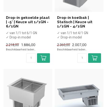
Drop-in gekoelde plaat
Drop-in koelbak |
| -5° | Keuze uit 1/1GN -
Statisch | Keuze uit
6/1GN
1/1GN - 4/1GN
✓ van 1/1 tot 6/1 GN
✓ van 1/1 tot 4/1 GN
✓ Drop-in model
✓ Drop-in model
✓ -5 °C
✓ Statisch
1.886,00
2.007,00
2.218,00
2.360,00
✓ 2 °C tot 8 °C
Beschikbaarheid laden..
Beschikbaarheid laden..