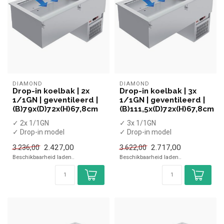
DIAMOND
DIAMOND
Drop-in koelbak | 2x
Drop-in koelbak | 3x
1/1GN | geventileerd |
1/1GN | geventileerd |
(B)79x(D)72x(H)67,8cm
(B)111,5x(D)72x(H)67,8cm
✓ 2x 1/1GN
✓ 3x 1/1GN
✓ Drop-in model
✓ Drop-in model
✓ Geventileerd
✓ Geventileerd
2.427,00
2.717,00
3.236,00
3.622,00
✓ 0 tot +4 °C
✓ 0°C tot +4°C
Beschikbaarheid laden..
Beschikbaarheid laden..