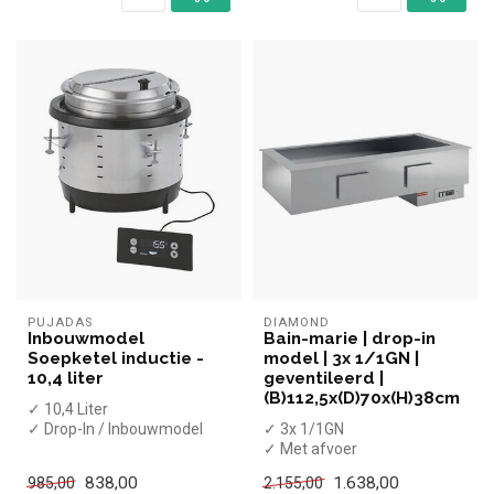
PUJADAS
DIAMOND
Inbouwmodel
Bain-marie | drop-in
Soepketel inductie -
model | 3x 1/1GN |
10,4 liter
geventileerd |
(B)112,5x(D)70x(H)38cm
✓ 10,4 Liter
✓ Drop-In / Inbouwmodel
✓ 3x 1/1GN
✓ 0,8 kW
✓ Met afvoer
✓ 230 Volt
✓ Drop-In model
838,00
1.638,00
985,00
2.155,00
✓ 1,1 kW