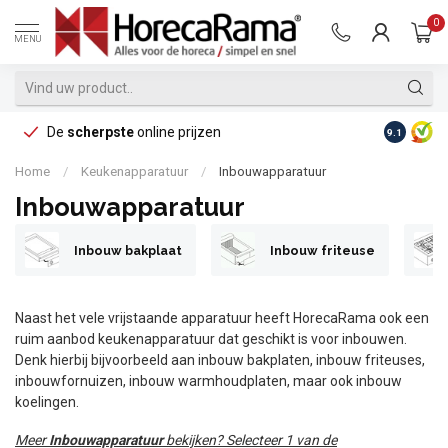
0
MENU
De
scherpste
online prijzen
Op reke
9.1
Home
/
Keukenapparatuur
/
Inbouwapparatuur
Inbouwapparatuur
Inbouw bakplaat
Inbouw friteuse
Naast het vele vrijstaande apparatuur heeft HorecaRama ook een
ruim aanbod keukenapparatuur dat geschikt is voor inbouwen.
Denk hierbij bijvoorbeeld aan inbouw bakplaten, inbouw friteuses,
inbouwfornuizen, inbouw warmhoudplaten, maar ook inbouw
koelingen.
Meer
Inbouwapparatuur
bekijken? Selecteer 1 van de