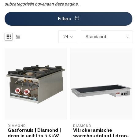
subcategorieën bovenaan deze pagina.
Filters
DIAMOND
DIAMOND
Gasfornuis | Diamond |
Vitrokeramische
drop in unit | 1x 3,5kW
warmhoudplaat | drop-