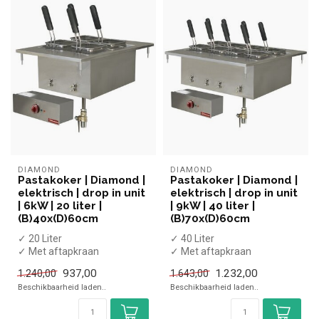
DIAMOND
DIAMOND
Pastakoker | Diamond |
Pastakoker | Diamond |
elektrisch | drop in unit
elektrisch | drop in unit
| 6kW | 20 liter |
| 9kW | 40 liter |
(B)40x(D)60cm
(B)70x(D)60cm
✓ 20 Liter
✓ 40 Liter
✓ Met aftapkraan
✓ Met aftapkraan
✓ Drop-In model
✓ Drop-In model
937,00
1.232,00
1.240,00
1.643,00
✓ 6 kW
✓ 9 kW
Beschikbaarheid laden..
Beschikbaarheid laden..
✓ 400 Volt
✓ 400 Volt