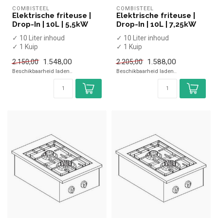
COMBISTEEL
COMBISTEEL
Elektrische friteuse |
Elektrische friteuse |
Drop-In | 10L | 5,5kW
Drop-In | 10L | 7,25kW
✓ 10 Liter inhoud
✓ 10 Liter inhoud
✓ 1 Kuip
✓ 1 Kuip
✓ Met aftapkraan
✓ Met aftapkraan
1.548,00
1.588,00
2.150,00
2.205,00
✓ Drop-In model
✓ Drop-In model
Beschikbaarheid laden..
Beschikbaarheid laden..
✓ 5,5 kW
✓ 7,25 kW