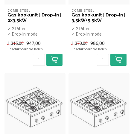
COMBISTEEL
COMBISTEEL
Gas kookunit | Drop-In |
Gas kookunit | Drop-In |
2x3,5kW
3,5kW+5,5kW
✓ 2 Pitten
✓ 2 Pitten
✓ Drop-In model
✓ Drop-In model
✓ 2x 3,5 kW
✓ 3,5 + 5,5 kW
947,00
986,00
1.315,00
1.370,00
✓ Aardgas
✓ Aardgas
Beschikbaarheid laden..
Beschikbaarheid laden..