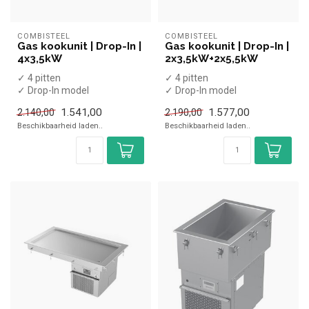
COMBISTEEL
COMBISTEEL
Gas kookunit | Drop-In |
Gas kookunit | Drop-In |
4x3,5kW
2x3,5kW+2x5,5kW
✓ 4 pitten
✓ 4 pitten
✓ Drop-In model
✓ Drop-In model
✓ 4x 3,5 kW
✓ 2x 3,5 kW + 2x 5,5 kW
1.541,00
1.577,00
2.140,00
2.190,00
✓ Aardgas
✓ Aardgas
Beschikbaarheid laden..
Beschikbaarheid laden..