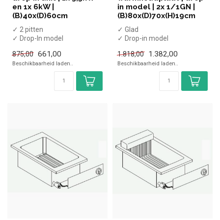
en 1x 6kW |
in model | 2x 1/1GN |
(B)40x(D)60cm
(B)80x(D)70x(H)19cm
✓ 2 pitten
✓ Glad
✓ Drop-In model
✓ Drop-in model
✓ 3,5kW + 6kW
✓ 1,2 kW
661,00
1.382,00
875,00
1.818,00
✓ Aardgas
✓ 230 Volt
Beschikbaarheid laden..
Beschikbaarheid laden..