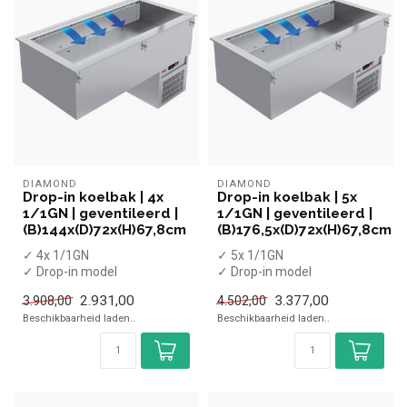
DIAMOND
DIAMOND
Drop-in koelbak | 4x
Drop-in koelbak | 5x
1/1GN | geventileerd |
1/1GN | geventileerd |
(B)144x(D)72x(H)67,8cm
(B)176,5x(D)72x(H)67,8cm
✓ 4x 1/1GN
✓ 5x 1/1GN
✓ Drop-in model
✓ Drop-in model
✓ Geventileerd
✓ Geventileerd
2.931,00
3.377,00
3.908,00
4.502,00
✓ 0 tot +4 °C
✓ 0 tot +4 °C
Beschikbaarheid laden..
Beschikbaarheid laden..