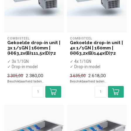
COMBISTEEL
COMBISTEEL
Gekoelde drop-in unit |
Gekoelde drop-in unit |
3x 1/1GN | 160mm |
4x 1/1GN | 160mm |
(H)63,2x(B)111,5x(D)72
(H)63,2x(B)144x(D)72
✓ 3x 1/1GN
✓ 4x 1/1GN
✓ Drop-in model
✓ Drop-in model
✓ Statisch
✓ Statisch
2.380,00
2.618,00
3.305,00
3.635,00
✓ +4 tot +8 °C
✓ +4 tot +8 °C
Beschikbaarheid laden..
Beschikbaarheid laden..