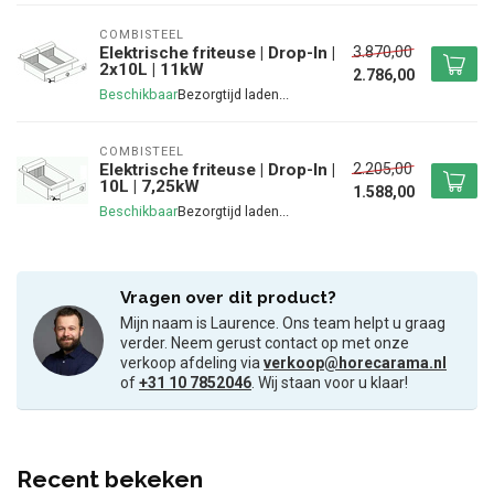
COMBISTEEL
3.870,00
Elektrische friteuse | Drop-In |
2x10L | 11kW
2.786,00
Beschikbaar
COMBISTEEL
2.205,00
Elektrische friteuse | Drop-In |
10L | 7,25kW
1.588,00
Beschikbaar
Vragen over dit product?
Mijn naam is Laurence. Ons team helpt u graag
verder. Neem gerust contact op met onze
verkoop afdeling via
verkoop@horecarama.nl
of
+31 10 7852046
. Wij staan voor u klaar!
Recent bekeken