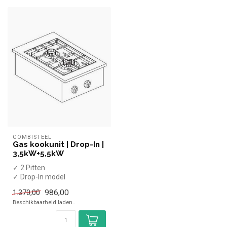
COMBISTEEL
Gas kookunit | Drop-In |
3,5kW+5,5kW
✓ 2 Pitten
✓ Drop-In model
✓ 3,5 + 5,5 kW
986,00
1.370,00
✓ Aardgas
Beschikbaarheid laden..