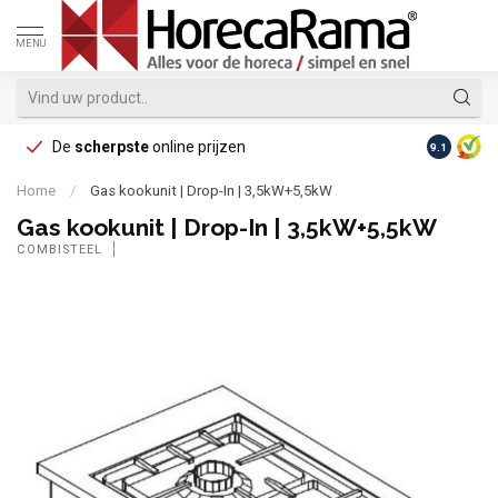
MENU
De
scherpste
online prijzen
Op reke
9.1
Home
/
Gas kookunit | Drop-In | 3,5kW+5,5kW
Gas kookunit | Drop-In | 3,5kW+5,5kW
COMBISTEEL