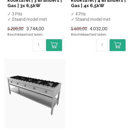
kooktafel | 3 Branders |
kooktafel | 4 Branders |
Gas | 3x 6,5kW
Gas | 4x 6,5kW
✓ 3 Pits
✓ 4 Pits
✓ Staand model met
✓ Staand model met
onderschap
onderschap
3.744,00
4.032,00
5.200,00
5.600,00
✓ 3x 6,5 kW
✓ 4x 6,5 kW
Beschikbaarheid laden..
Beschikbaarheid laden..
✓ Gas
✓ Gas