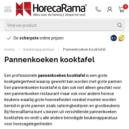
0
MENU
De
scherpste
online prijzen
Op reke
9.1
Home
/
Keukenapparatuur
/
Pannenkoeken kooktafel
Pannenkoeken kooktafel
Een professionele
pannenkoeken kooktafel
is een grote
kookgelegenheid waarop gewerkt kan worden met grote pannen.
Een pannenkoeken kooktafel is dan ook niet alleen geschikt voor
een pannenkoeken restaurant maar ook voor andere horeca
keukens waarbij grote hoeveelheden voedsel moeten worden
bereid in grote pannen zoals cateringbedrijven en grootkeukens.
Bij HorecaRama kunt u kiezen uit verschillende pannenkoeken
kooktafels en vindt u alle andere benodigde keukenapparatuur
voor horecagelegenheden.