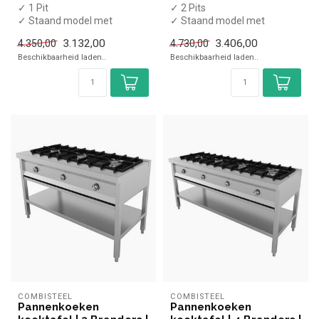
✓ 1 Pit
✓ 2 Pits
✓ Staand model met
✓ Staand model met
onderschap
onderschap
3.132,00
3.406,00
4.350,00
4.730,00
✓ 6,5 kW
✓ 2x 6,5 kW
Beschikbaarheid laden..
Beschikbaarheid laden..
✓ Gas
✓ Gas
COMBISTEEL
COMBISTEEL
Pannenkoeken
Pannenkoeken