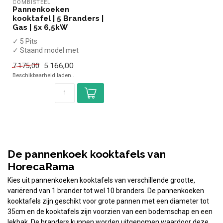
COMBISTEEL
Pannenkoeken
kooktafel | 5 Branders |
Gas | 5x 6,5kW
✓ 5 Pits
✓ Staand model met
onderschap
5.166,00
7.175,00
✓ 5x 6,5 kW
Beschikbaarheid laden..
✓ Gas
De pannenkoek kooktafels van
HorecaRama
Kies uit pannenkoeken kooktafels van verschillende grootte,
variërend van 1 brander tot wel 10 branders. De pannenkoeken
kooktafels zijn geschikt voor grote pannen met een diameter tot
35cm en de kooktafels zijn voorzien van een bodemschap en een
lekbak. De branders kunnen worden uitgenomen waardoor deze