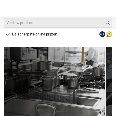
De
scherpste
online prijzen
Op reke
9.1