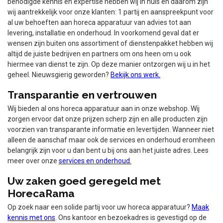
benodigde kennis en expertise hebben wij in huis en daarom zijn
wij aantrekkelijk voor onze klanten: 1 partij en aanspreekpunt voor
al uw behoeften aan horeca apparatuur van advies tot aan
levering, installatie en onderhoud. In voorkomend geval dat er
wensen zijn buiten ons assortiment of dienstenpakket hebben wij
altijd de juiste bedrijven en partners om ons heen om u ook
hiermee van dienst te zijn. Op deze manier ontzorgen wij u in het
geheel. Nieuwsgierig geworden?
Bekijk ons werk
.
Transparantie en vertrouwen
Wij bieden al ons horeca apparatuur aan in onze webshop. Wij
zorgen ervoor dat onze prijzen scherp zijn en alle producten zijn
voorzien van transparante informatie en levertijden. Wanneer niet
alleen de aanschaf maar ook de services en onderhoud eromheen
belangrijk zijn voor u dan bent u bij ons aan het juiste adres. Lees
meer over onze
services en onderhoud
.
Uw zaken goed geregeld met
HorecaRama
Op zoek naar een solide partij voor uw horeca apparatuur?
Maak
kennis met ons
. Ons kantoor en bezoekadres is gevestigd op de