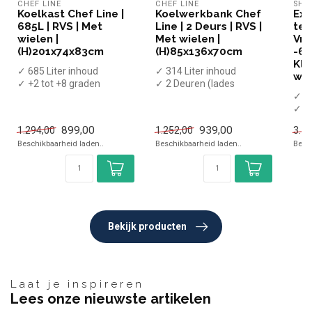
CHEF LINE
CHEF LINE
SHI
Koelkast Chef Line |
Koelwerkbank Chef
Ext
685L | RVS | Met
Line | 2 Deurs | RVS |
te
wielen |
Met wielen |
Vri
(H)201x74x83cm
(H)85x136x70cm
-60
Kla
✓ 685 Liter inhoud
✓ 314 Liter inhoud
wie
✓ +2 tot +8 graden
✓ 2 Deuren (lades
✓ Geforceerd
optioneel)
✓ 26
✓ Breedte 74 cm, diepte
✓ +2 tot +8 graden
✓ -6
83...
✓ Geforcee...
✓ Ex
899,00
939,00
1.294,00
1.252,00
3.1
diep
Beschikbaarheid laden..
Beschikbaarheid laden..
Besc
Bekijk producten
Laat je inspireren
Lees onze nieuwste artikelen