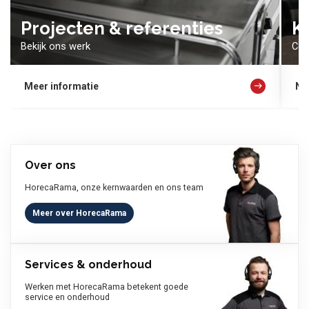
Projecten & referenties
K
Bekijk ons werk
Con
Meer informatie
Ne
Over ons
HorecaRama, onze kernwaarden en ons team
Meer over HorecaRama
Services & onderhoud
Werken met HorecaRama betekent goede
service en onderhoud