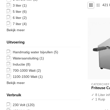
421
3 liter
(1)
5 liter
(6)
6 liter
(2)
7 liter
(4)
Bekijk meer
Uitvoering
Handmatig water bijvullen
(5)
Wateraansluiting
(1)
Inductie
(8)
700-1000 Watt
(2)
1100-1500 Watt
(1)
Bekijk meer
CATERCHEF
Friteuse Ca
✓ 8 Liter i
Verbruik
✓ 1 Kuip
X Zonder af
230 Volt
(120)
✓ Tafelmod