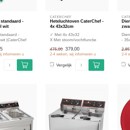
CATERCHEF
CAT
 standaard -
Heteluchtoven CaterChef -
Die
 wit
4x 43x32cm
zwa
standaard -
✓ Met 4x 43x32
Dien
wit |CaterChef
X Met stoom/vochtfunctie
- 35
nel kopen voor in
✓ 2,67 kW
kope
35
379,00
475,00
2,85
✓ 230 Volt
ij informeren u
2-4 weken, wij informeren u
2-4 
Vergelijk
V