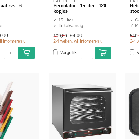
CATERCHEF
CAT
aat rvs - 6
Percolator - 15 liter - 120
Het
kopjes
sto
✓ 15 Liter
✓ Ge
en
✓ Enkelwandig
✓ Me
t
✓ 230 Volt
✓ 2
3,00
94,00
109,00
540
✓ 23
ij informeren u
2-4 weken, wij informeren u
2-4 
Vergelijk
V