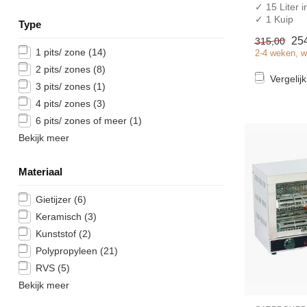
✓ 15 Liter 
✓ 1 Kuip
Type
✓ Aftapkra
25
315,00
✓ Tafelmod
1 pits/ zone
(14)
2-4 weken, w
✓ 2 kW
✓ 230 Volt
2 pits/ zones
(8)
Vergelijk
3 pits/ zones
(1)
4 pits/ zones
(3)
6 pits/ zones of meer
(1)
Bekijk meer
Materiaal
Gietijzer
(6)
Keramisch
(3)
Kunststof
(2)
Polypropyleen
(21)
RVS
(5)
Bekijk meer