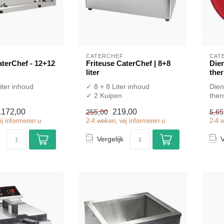
CATERCHEF
CAT
aterChef - 12+12
Friteuse CaterChef | 8+8
Dien
liter
ther
iter inhoud
✓ 8 + 8 Liter inhoud
Dien
✓ 2 Kuipen
ther
an
X Aftapkraan
en s
.172,00
219,00
255,00
5,65
el
✓ Tafelmodel
hor..
ij informeren u
2-4 weken, wij informeren u
2-4 
✓ 2x 3,25 kW
✓ 2x...
Vergelijk
V