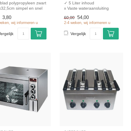
blad polypropyleen zwart
✓ 5 Liter inhoud
x32,5cm simpel en snel
x Vaste wateraansluiting
n voor in de horeca....
3,80
54,00
60,00
weken, wij informeren u
2-4 weken, wij informeren u
ergelijk
Vergelijk