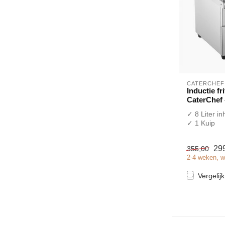
CATERCHEF
Inductie fr
CaterChef -
✓ 8 Liter i
✓ 1 Kuip
✓ Aftapkra
✓ Tafelmod
29
355,00
✓ 3,5 kW
2-4 weken, w
✓ 230 Volt
Vergelijk