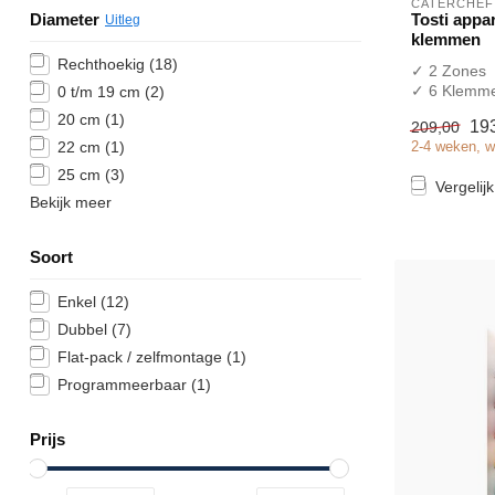
CATERCHEF
Diameter
Tosti appar
Uitleg
klemmen
Rechthoekig
(18)
✓ 2 Zones
✓ 6 Klemm
0 t/m 19 cm
(2)
✓ 3000 Wat
20 cm
(1)
19
209,00
✓ 230 Volt
22 cm
(1)
2-4 weken, w
25 cm
(3)
Vergelijk
Bekijk meer
Soort
Enkel
(12)
Dubbel
(7)
Flat-pack / zelfmontage
(1)
Programmeerbaar
(1)
Prijs