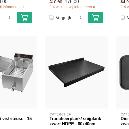
4,00
176,00
210,00
84,0
ij informeren u
2-4 weken, wij informeren u
2-4 
Vergelijk
V
CATERCHEF
CAT
/ visfriteuse - 15
Trancheerplank/ snijplank
Die
zwart HDPE - 60x40cm
zwa