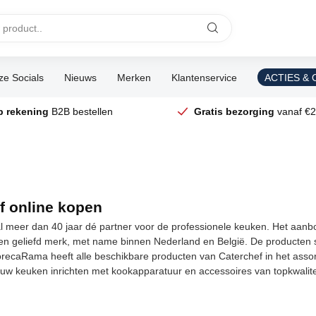
e Socials
Nieuws
Merken
Klantenservice
ACTIES &
p rekening
B2B bestellen
Gratis bezorging
vanaf €2
f online kopen
al meer dan 40 jaar dé partner voor de professionele keuken. Het aanbo
en geliefd merk, met name binnen Nederland en België. De producten sta
recaRama heeft alle beschikbare producten van Caterchef in het assort
u uw keuken inrichten met kookapparatuur en accessoires van topkwali