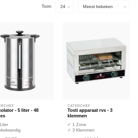
Toon:
ERCHEF
CATERCHEF
olator - 5 liter - 48
Tosti apparaat rvs - 3
jes
klemmen
Liter
✓ 1 Zone
nkelwandig
✓ 3 Klemmen
0 Volt
✓ 1700 Watt