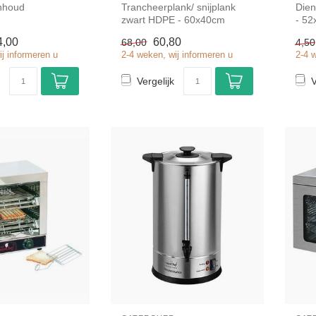
inhoud
Trancheerplank/ snijplank
Dien
zwart HDPE - 60x40cm
- 52
an
simpel en snel kopen voor in
kope
4,00
60,80
68,00
4,50
el
de h...
ij informeren u
2-4 weken, wij informeren u
2-4 
Vergelijk
V