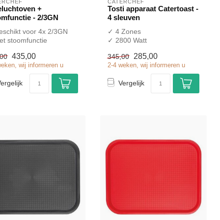
ERCHEF
CATERCHEF
eluchtoven +
Tosti apparaat Catertoast -
omfunctie - 2/3GN
4 sleuven
schikt voor 4x 2/3GN
✓ 4 Zones
t stoomfunctie
✓ 2800 Watt
,5 kW
✓ 230 Volt
435,00
285,00
,00
345,00
0 Volt
weken, wij informeren u
2-4 weken, wij informeren u
ergelijk
Vergelijk