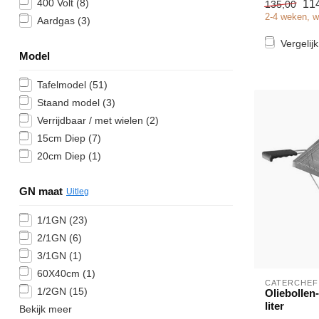
400 Volt
(8)
11
135,00
✓ 3,25 kW
2-4 weken, w
✓ 230 ...
Aardgas
(3)
Vergelijk
Model
Tafelmodel
(51)
Staand model
(3)
Verrijdbaar / met wielen
(2)
15cm Diep
(7)
20cm Diep
(1)
GN maat
Uitleg
1/1GN
(23)
2/1GN
(6)
3/1GN
(1)
60X40cm
(1)
CATERCHEF
1/2GN
(15)
Oliebollen-
liter
Bekijk meer