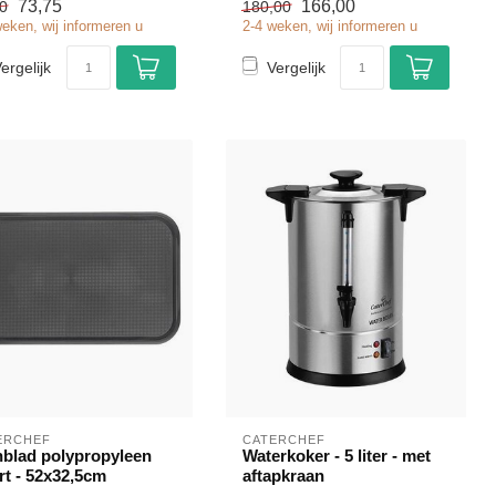
73,75
166,00
0
180,00
✓ 230 Volt
weken, wij informeren u
2-4 weken, wij informeren u
ergelijk
Vergelijk
ERCHEF
CATERCHEF
nblad polypropyleen
Waterkoker - 5 liter - met
rt - 52x32,5cm
aftapkraan