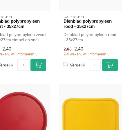
ERCHEF
CATERCHEF
nblad polypropyleen
Dienblad polypropyleen
rt - 35x27cm
rood - 35x27cm
blad polypropyleen zwart
Dienblad polypropyleen rood
x27cm simpel en snel
- 35x27cm
n voor in de horeca. O...
2,40
2,40
2,85
weken, wij informeren u
2-4 weken, wij informeren u
ergelijk
Vergelijk