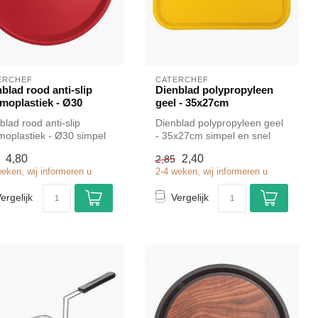
ERCHEF
CATERCHEF
blad rood anti-slip
Dienblad polypropyleen
moplastiek - Ø30
geel - 35x27cm
blad rood anti-slip
Dienblad polypropyleen geel
moplastiek - Ø30 simpel
- 35x27cm simpel en snel
nel kopen voor in de
kopen voor in de horeca.
4,80
2,40
2,85
.
Ov...
weken, wij informeren u
2-4 weken, wij informeren u
ergelijk
Vergelijk