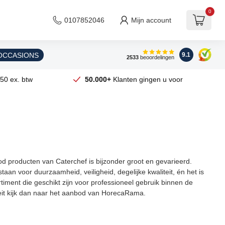
0
0107852046
Mijn account
 OCCASIONS
9.1
2533
beoordelingen
50 ex. btw
50.000+
Klanten gingen u voor
d producten van Caterchef is bijzonder groot en gevarieerd.
an voor duurzaamheid, veiligheid, degelijke kwaliteit, én het is
iment die geschikt zijn voor professioneel gebruik binnen de
teit kijk dan naar het aanbod van HorecaRama.