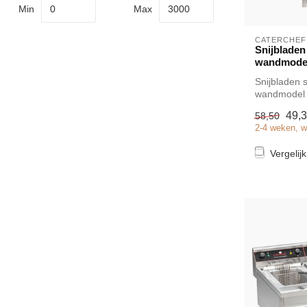
Min
Max
CATERCHEF
Snijbladen
wandmodel
Snijbladen 
wandmodel 
simpel en s
49,
58,50
de ...
2-4 weken, w
Vergelijk