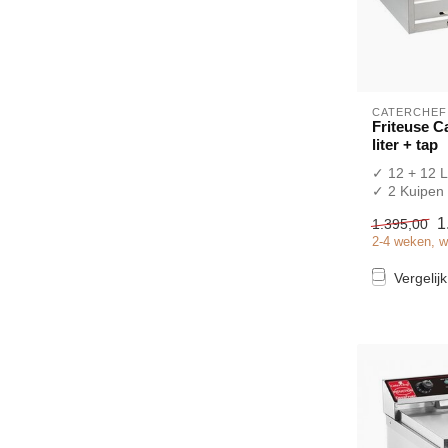
CATERCHEF
Friteuse C
liter + tap
✓ 12 + 12 L
✓ 2 Kuipen
✓ Aftapkra
1
1.395,00
✓ Tafelmod
2-4 weken, w
✓ 2x 9 kW
✓ 2x ...
Vergelijk