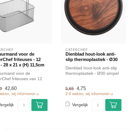
ERCHEF
CATERCHEF
tuurmand voor de
Dienblad hout-look anti-
rChef friteuses - 12
slip thermoplastiek - Ø30
r - 28 x 21 x (H) 11,5cm
Dienblad hout-look anti-slip
uurmand voor de
thermoplastiek - Ø30 simpel
rChef friteuses van 12
en snel kopen voor in d...
r simpel en snel kopen
42,60
4,75
0
5,65
i...
weken, wij informeren u
2-4 weken, wij informeren u
ergelijk
Vergelijk