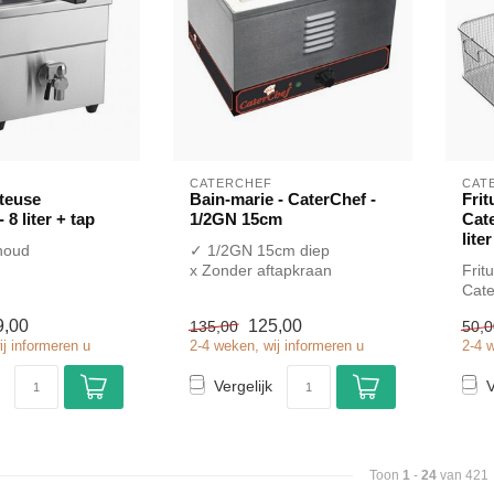
CATERCHEF
CAT
iteuse
Bain-marie - CaterChef -
Fri
 8 liter + tap
1/2GN 15cm
Cate
lite
nhoud
✓ 1/2GN 15cm diep
x Zonder aftapkraan
Frit
an
✓ Tafelmodel
Cate
el
✓ 2 kW
lite
9,00
125,00
135,00
50,0
✓ 230 Volt
voor 
ij informeren u
2-4 weken, wij informeren u
2-4 
Vergelijk
V
Toon
1
-
24
van 421