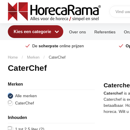
Kies een categorie
Over ons
Referenties
Onz
De
scherpste
online prijzen
O
Home
/
Merken
/
CaterChef
CaterChef
Merken
Caterche
Caterchef
is 
Alle merken
Caterchef is e
CaterChef
betaalbaar. Ho
horeca. Wilt 
Inhouden
1 tot 2,5 liter
(2)