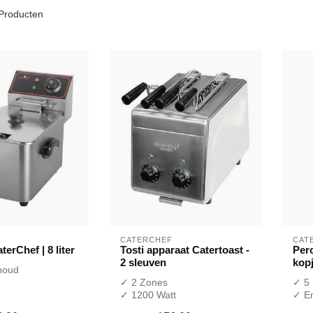
Producten
CATERCHEF
CAT
terChef | 8 liter
Tosti apparaat Catertoast -
Perc
2 sleuven
kop
nhoud
✓ 2 Zones
✓ 5 
tapkraan
✓ 1200 Watt
✓ E
el
✓ 230 Volt
✓ 23